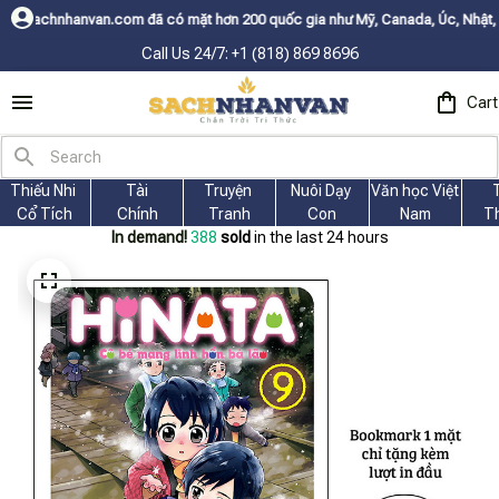
m đã có mặt hơn 200 quốc gia như Mỹ, Canada, Úc, Nhật, Hàn, và các nước
Call Us 24/7: +1 (818) 869 8696
Cart
Thiếu Nhi 
Tài
Truyện 
Nuôi Dạy 
Văn học Việt 
Cổ Tích
Chính
Tranh
Con
Nam
T
In demand!
388
sold
in the last 24 hours