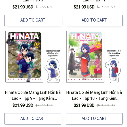
$21.99 USD
$29.99 USD
$21.99 USD
$29.99 USD
ADD TO CART
ADD TO CART
Hinata Cô Bé Mang Linh Hồn Bà
Hinata Cô Bé Mang Linh Hồn Bà
Lão - Tập 9 - Tặng Kèm
Lão - Tập 10 - Tặng Kèm
Bookmark Bế Hình Nhân Vật
Bookmark Bế Hình Nhân Vật 1
$21.99 USD
$29.99 USD
$21.99 USD
$29.99 USD
Mặt
ADD TO CART
ADD TO CART