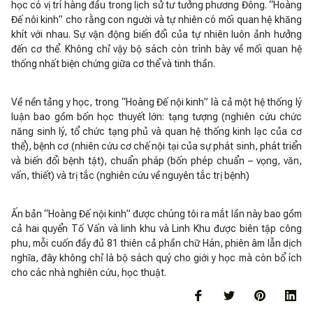
học có vị trí hàng đầu trong lịch sử tư tưởng phương Đông. “Hoàng
Đế nôi kinh” cho rằng con người và tự nhiên có mối quan hệ khăng
khít với nhau. Sự vận động biến đổi của tự nhiên luôn ảnh hưởng
đến cơ thể. Không chỉ vậy bộ sách còn trình bày về mối quan hệ
thống nhất biện chứng giữa cơ thể và tinh thần.
Về nền tảng y học, trong “Hoàng Đế nội kinh” là cả một hệ thống lý
luận bao gồm bốn học thuyết lớn: tạng tượng (nghiên cứu chức
năng sinh lý, tổ chức tạng phủ và quan hệ thống kinh lạc của cơ
thể), bệnh cơ (nhiên cứu cơ chế nội tại của sự phát sinh, phát triển
và biến đổi bệnh tật), chuẩn pháp (bốn phép chuẩn – vọng, văn,
vấn, thiết) và trị tắc (nghiên cứu về nguyên tắc trị bệnh)
Ấn bản “Hoàng Đế nội kinh” được chúng tôi ra mắt lần này bao gồm
cả hai quyển Tố Vấn và linh khu và Linh Khu được biên tập công
phu, mỗi cuốn đầy đủ 81 thiên cả phần chữ Hán, phiên âm lẫn dịch
nghĩa, đây không chỉ là bộ sách quý cho giới y học mà còn bổ ích
cho các nhà nghiên cứu, học thuật.