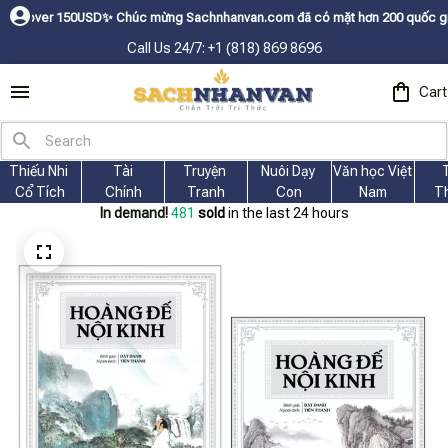
✨
Chúc mừng Sachnhanvan.com đã có mặt hơn 200 quốc gia như Mỹ, Canada, 
Call Us 24/7: +1 (818) 869 8696
Cart
Thiếu Nhi 
Tài
Truyện 
Nuôi Dạy 
Văn học Việt 
Cổ Tích
Chính
Tranh
Con
Nam
T
In demand!
481
sold
in the last 24 hours