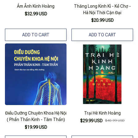
Ám Ảnh Kinh Hoàng
Thăng Long Kinh Kì - Kẻ Chợ -
Hà Nội Thời Cận Đại
$32.99 USD
$20.99 USD
ADD TO CART
ADD TO CART
Điều Dưỡng Chuyên Khoa Hệ Nội
Trại Hè Kinh Hoàng
( Phần Thần Kinh - Tâm Thần)
$29.99 USD
$40.99 USD
$19.99 USD