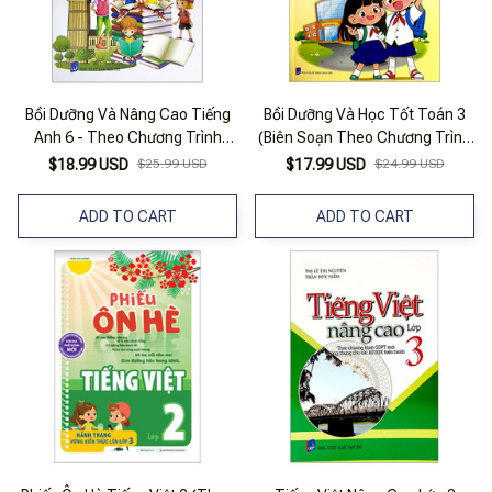
Bồi Dưỡng Và Nâng Cao Tiếng
Bồi Dưỡng Và Học Tốt Toán 3
Anh 6 - Theo Chương Trình
(Biên Soạn Theo Chương Trình
Giáo Dục Phổ Thông Mới
Giáo Dục Phổ Thông Mới)
$18.99 USD
$25.99 USD
$17.99 USD
$24.99 USD
ADD TO CART
ADD TO CART