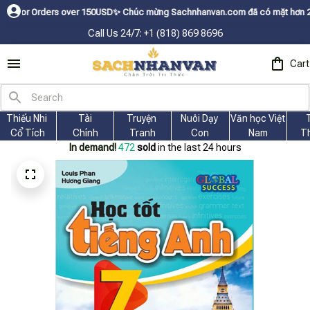
rders over 150USDㅤ✨
Chúc mừng Sachnhanvan.com đã có mặt hơn 200 quốc gia
Call Us 24/7: +1 (818) 869 8696
Cart
Thiếu Nhi 
Tài
Truyện 
Nuôi Dạy 
Văn học Việt 
Cổ Tích
Chính
Tranh
Con
Nam
T
In demand!
473
sold
in the last 24 hours