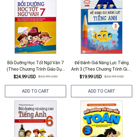
Bồi Dưỡng Học Tốt Ngữ Văn 7
Đề Đánh Giá Năng Lực Tiếng
(Theo Chương Trình Giáo Dục
Anh 3 (Theo Chương Trình Giáo
Phổ Thông Mới)
Dục Phổ Thông Mới)
$24.99 USD
$33.99 USD
$19.99 USD
$26.99 USD
ADD TO CART
ADD TO CART