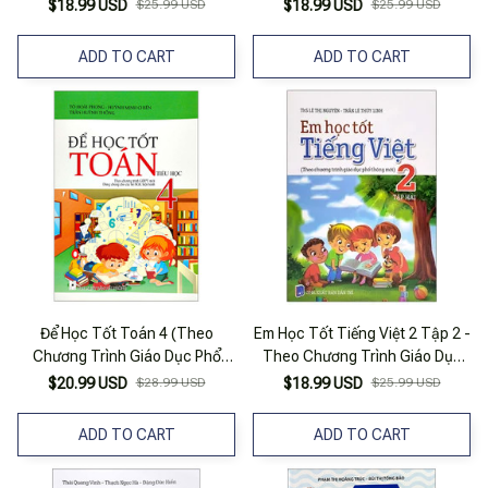
Phổ Thông Mới
Thông Mới)
$18.99 USD
$25.99 USD
$18.99 USD
$25.99 USD
ADD TO CART
ADD TO CART
Để Học Tốt Toán 4 (Theo
Em Học Tốt Tiếng Việt 2 Tập 2 -
Chương Trình Giáo Dục Phổ
Theo Chương Trình Giáo Dục
Thông Mới)
Phổ Thông Mới
$20.99 USD
$28.99 USD
$18.99 USD
$25.99 USD
ADD TO CART
ADD TO CART