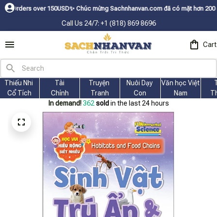
 over 150USDㅤ✨
Chúc mừng Sachnhanvan.com đã có mặt hơn 200 quốc gia như
Call Us 24/7: +1 (818) 869 8696
Cart
Thiếu Nhi 
Tài
Truyện 
Nuôi Dạy 
Văn học Việt 
Cổ Tích
Chính
Tranh
Con
Nam
T
In demand!
364
sold
in the last 24 hours