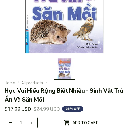
Home
All products
Học Vui Hiểu Rộng Biết Nhiều - Sinh Vật Trú 
Ẩn Và Săn Mồi
$17.99 USD
$24.99 USD
28% OFF
ADD TO CART