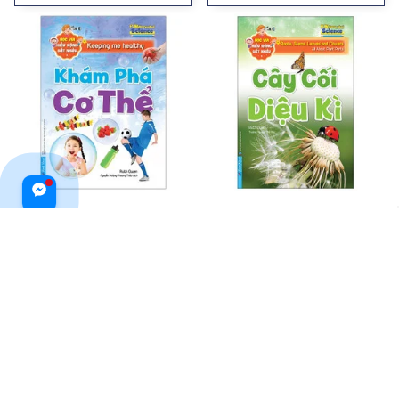
Học Vui, Hiểu Rộng, Biết Nhiều –
Học Vui Hiểu Rộng Biết Nhiều -
Khám Phá Cơ Thể
Cây Cối Diệu Kì
$14.99 USD
$17.99 USD
$24.99 USD
ADD TO CART
ADD TO CART