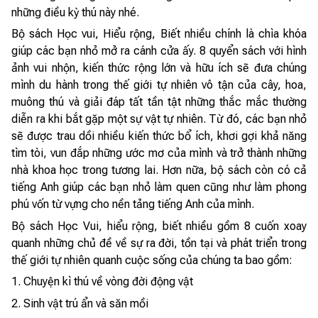
những điều kỳ thú này nhé.
Bộ sách Học vui, Hiểu rộng, Biết nhiều chính là chìa khóa
giúp các bạn nhỏ mở ra cánh cửa ấy. 8 quyển sách với hình
ảnh vui nhộn, kiến thức rộng lớn và hữu ích sẽ đưa chúng
mình du hành trong thế giới tự nhiên vô tận của cây, hoa,
muông thú và giải đáp tất tần tật những thắc mắc thường
diễn ra khi bắt gặp một sự vật tự nhiên. Từ đó, các bạn nhỏ
sẽ được trau dồi nhiều kiến thức bổ ích, khơi gợi khả năng
tìm tòi, vun đắp những ước mơ của mình và trở thành những
nhà khoa học trong tương lai. Hơn nữa, bộ sách còn có cả
tiếng Anh giúp các bạn nhỏ làm quen cũng như làm phong
phú vốn từ vựng cho nền tảng tiếng Anh của mình.
Bộ sách Học Vui, hiểu rộng, biết nhiều gồm 8 cuốn xoay
quanh những chủ đề về sự ra đời, tồn tại và phát triển trong
thế giới tự nhiên quanh cuộc sống của chúng ta bao gồm:
1. Chuyện kì thú về vòng đời động vật
2. Sinh vật trú ẩn và săn mồi