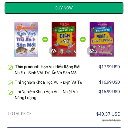
BUY NOW
This product:
Học Vui Hiểu Rộng Biết
$17.99 USD
Nhiều - Sinh Vật Trú Ẩn Và Săn Mồi
Thí Nghiệm Khoa Học Vui - Điện Và Từ
$16.99 USD
Thí Nghiệm Khoa Học Vui - Nhiệt Và
$16.99 USD
Năng Lượng
TOTAL PRICE
$49.37 USD
$51.97 USD