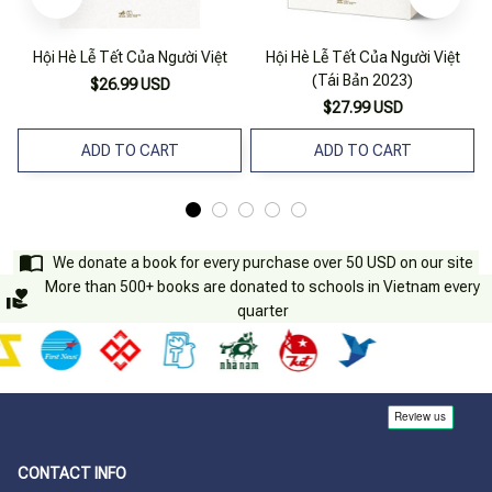
Hội Hè Lễ Tết Của Người Việt
Hội Hè Lễ Tết Của Người Việt
(Tái Bản 2023)
$26.99 USD
$27.99 USD
ADD TO CART
ADD TO CART
We donate a book for every purchase over 50 USD on our site
More than 500+ books are donated to schools in Vietnam every
quarter
CONTACT INFO