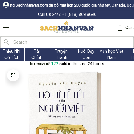
an.com đã có mặt hơn 200 quốc gia như Mỹ, Canada, Úc, Nhật, Hàn, và các
Call Us 24/7: +1 (818) 869 8696
Cart
Thiếu Nhi 
Tài
Truyện 
Nuôi Dạy 
Văn học Việt 
Cổ Tích
Chính
Tranh
Con
Nam
T
In demand!
122
sold
in the last 24 hours