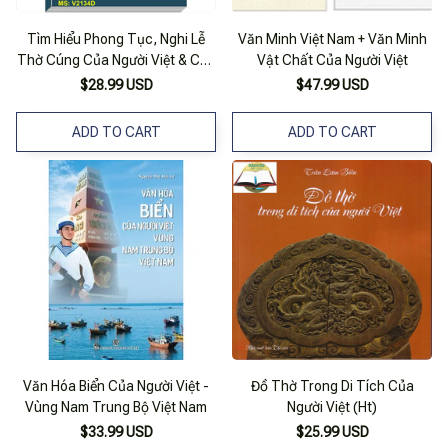
Tìm Hiểu Phong Tục, Nghi Lễ
Văn Minh Việt Nam + Văn Minh
Thờ Cúng Của Người Việt & Các
Vật Chất Của Người Việt
Bài Văn Khấn Thường Dùng -
$28.99 USD
$47.99 USD
V2134D
ADD TO CART
ADD TO CART
Văn Hóa Biển Của Người Việt -
Đồ Thờ Trong Di Tích Của
Vùng Nam Trung Bộ Việt Nam
Người Việt (Ht)
$33.99 USD
$25.99 USD