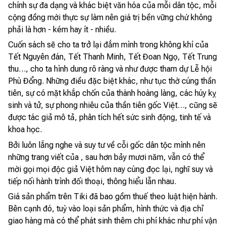
chính sự đa dạng và khác biệt văn hóa của mỗi dân tộc, mỗi
cộng đồng mới thực sự làm nên giá trị bền vững chứ không
phải là hơn - kém hay ít - nhiều.
Cuốn sách sẽ cho ta trở lại đắm mình trong không khí của
Tết Nguyên đán, Tết Thanh Minh, Tết Đoan Ngọ, Tết Trung
thu…, cho ta hình dung rõ ràng và như được tham dự Lễ hội
Phù Đổng. Những điều đặc biệt khác, như tục thờ cúng thần
tiên, sự có mặt khắp chốn của thành hoàng làng, các húy kỵ
sinh và tử, sự phong nhiêu của thần tiên gốc Việt…, cũng sẽ
được tác giả mô tả, phân tích hết sức sinh động, tinh tế và
khoa học.
Bởi luôn lắng nghe và suy tư về cỗi gốc dân tộc mình nên
những trang viết của , sau hơn bảy mươi năm, vẫn có thể
mời gọi mọi độc giả Việt hôm nay cùng đọc lại, nghĩ suy và
tiếp nối hành trình đối thoại, thông hiểu lẫn nhau.
Giá sản phẩm trên Tiki đã bao gồm thuế theo luật hiện hành.
Bên cạnh đó, tuỳ vào loại sản phẩm, hình thức và địa chỉ
giao hàng mà có thể phát sinh thêm chi phí khác như phí vận