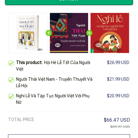
This product:
Hội Hè Lễ Tết Của Người
$26.99 USD
Việt
Người Thái Việt Nam - Truyền Thuyết Và
$21.99 USD
Lễ Hội
Nghi Lễ Và Tập Tục Người Việt Với Phụ
$20.99 USD
Nữ
TOTAL PRICE
$66.47 USD
$69.97 USD