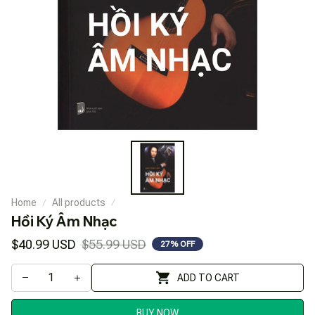
Home
All products
Hồi Ký Âm Nhạc
$40.99 USD
$55.99 USD
27% OFF
ADD TO CART
BUY NOW