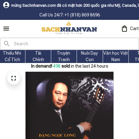
hnhanvan.com đã có mặt hơn 200 quốc gia như Mỹ, Canada, Úc, Nhật, Hàn, 
Call Us 24/7: +1 (818) 869 8696
Cart
Thiếu Nhi 
Tài
Truyện 
Nuôi Dạy 
Văn học Việt 
Cổ Tích
Chính
Tranh
Con
Nam
T
In demand!
498
sold
in the last 24 hours