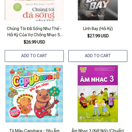
Chúng Tôi Đã Sống Như Thế -
Lính Bay (Hồi Ký)
Hồi Ký Của Vợ Chồng Nhạc Sĩ
$27.99 USD
Phạm Tuyên
$26.99 USD
ADD TO CART
ADD TO CART
Tô Màu Capybara - Yêu Âm
Âm Nhạc 3 (Kết Nối) (Chuẩn)