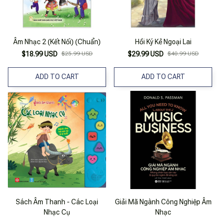
Âm Nhạc 2 (Kết Nối) (Chuẩn)
Hồi Ký Kẻ Ngoại Lai
$18.99 USD
$25.99 USD
$29.99 USD
$40.99 USD
ADD TO CART
ADD TO CART
Sách Âm Thanh - Các Loại
Giải Mã Ngành Công Nghiệp Âm
Nhạc Cụ
Nhạc