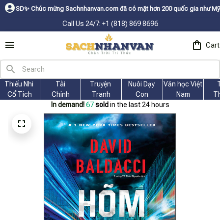
húc mừng Sachnhanvan.com đã có mặt hơn 200 quốc gia như Mỹ, Canada, Úc,
Call Us 24/7: +1 (818) 869 8696
Cart
Thiếu Nhi 
Tài
Truyện 
Nuôi Dạy 
Văn học Việt 
Cổ Tích
Chính
Tranh
Con
Nam
T
In demand!
67
sold
in the last 24 hours