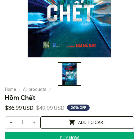
Home
All products
Hõm Chết
$36.99 USD
$49.99 USD
26% OFF
ADD TO CART
BUY NOW