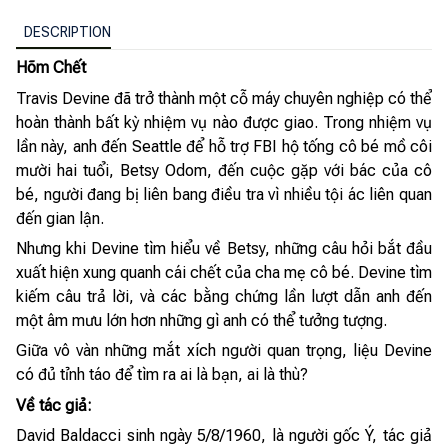
DESCRIPTION
Hõm Chết
Travis Devine đã trở thành một cỗ máy chuyên nghiệp có thể
hoàn thành bất kỳ nhiệm vụ nào được giao. Trong nhiệm vụ
lần này, anh đến Seattle để hỗ trợ FBI hộ tống cô bé mồ côi
mười hai tuổi, Betsy Odom, đến cuộc gặp với bác của cô
bé, người đang bị liên bang điều tra vì nhiều tội ác liên quan
đến gian lận.
Nhưng khi Devine tìm hiểu về Betsy, những câu hỏi bắt đầu
xuất hiện xung quanh cái chết của cha mẹ cô bé. Devine tìm
kiếm câu trả lời, và các bằng chứng lần lượt dẫn anh đến
một âm mưu lớn hơn những gì anh có thể tưởng tượng.
Giữa vô vàn những mắt xích người quan trọng, liệu Devine
có đủ tỉnh táo để tìm ra ai là bạn, ai là thù?
Về tác giả:
David Baldacci sinh ngày 5/8/1960, là người gốc Ý, tác giả