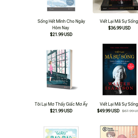
Sống Hết Mình Cho Ngày
Viết Lại Mã Sự Sốn
Hôm Nay
$36.99 USD
$21.99 USD
Tôi Lại Mơ Thấy Giấc Mơ Ấy
Viết Lại Mã Sự Sốn
$21.99 USD
$49.99 USD
$67.99 U