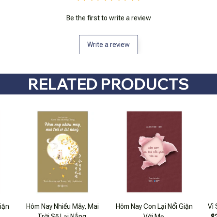
Be the first to write a review
Write a review
RELATED PRODUCTS
iận
Hôm Nay Nhiều Mây, Mai
Hôm Nay Con Lại Nổi Giận
Vì 
Trời Sẽ Lại Nắng
Với Mẹ