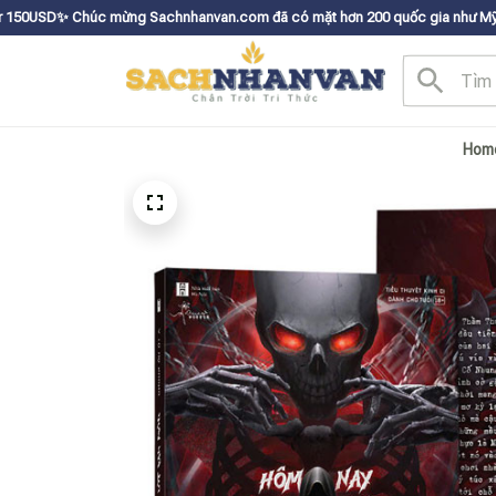
mừng Sachnhanvan.com đã có mặt hơn 200 quốc gia như Mỹ, Canada, Úc, Nhậ
Hom