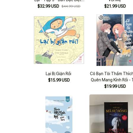
Tặng Kèm Lót Ly Giấy +
$32.99 USD
$21.99 USD
$44.99 USD
Bookmark Hai Mặt Bồi Cứng
Lại Bị Giận Rồi
Cô Bạn Tôi Thầm Thích
Quên Mang Kính Rồi -
$15.99 USD
3
$19.99 USD