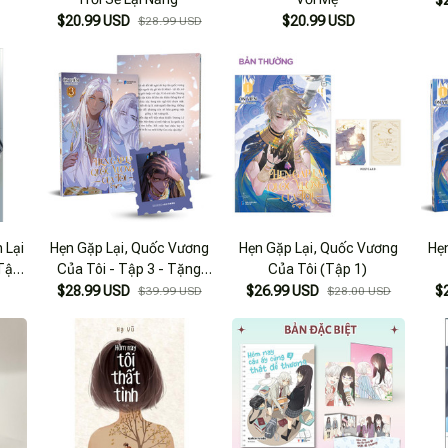
$
$20.99 USD
$20.99 USD
$28.99 USD
 Lại
Hẹn Gặp Lại, Quốc Vương
Hẹn Gặp Lại, Quốc Vương
Hẹ
 Tập
Của Tôi - Tập 3 - Tặng
Của Tôi (Tập 1)
Kèm Sticker Tem
$28.99 USD
$26.99 USD
$
$39.99 USD
$28.00 USD