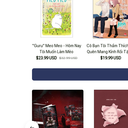
"Guru" Meo Meo - Hôm Nay
Cô Bạn Tôi Thầm Thích
Tôi Muốn Làm Mèo
Quên Mang Kính Rồi T
$23.99 USD
$19.99 USD
$32.99 USD