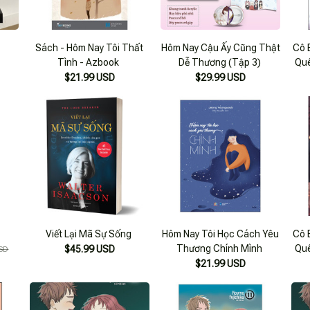
g
Sách - Hôm Nay Tôi Thất
Hôm Nay Cậu Ấy Cũng Thật
Cô 
Tình - Azbook
Dễ Thương (Tập 3)
Quê
$21.99 USD
$29.99 USD
g
Viết Lại Mã Sự Sống
Hôm Nay Tôi Học Cách Yêu
Cô 
Thương Chính Mình
Quê
$45.99 USD
SD
$21.99 USD