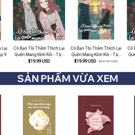
 Lại
Cô Bạn Tôi Thầm Thích Lại
Cô Bạn Tôi Thầm Thích Lại
Cô 
ập 9
Quên Mang Kính Rồi - Tập
Quên Mang Kính Rồi - Tập
Quê
10
11
$19.99 USD
$19.99 USD
$26.99 USD
SẢN PHẨM VỪA XEM