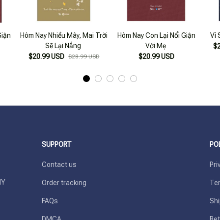
Giận
Hôm Nay Nhiều Mây, Mai Trời
Hôm Nay Con Lại Nổi Giận
Vì 
Sẽ Lại Nắng
Với Mẹ
$
$20.99 USD
$20.99 USD
$28.99 USD
SUPPORT
PO
Contact us
Pri
Y 
Order tracking
Ter
FAQs
Shi
DMCA
Ret