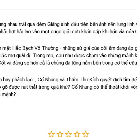
 nhau trải qua đêm Giáng sinh đầu tiên bên ánh nến lung linh 
hải hớt hải lao vào một cuộc giải cứu khẩn cấp khi hồn vía của C
hạm mặt Hắc Bạch Vô Thường - những sứ giả của cõi âm đang áp g
iấc mơ quái dị. Trong mơ, cậu như được chạm vào những mảnh ký 
ốt và đáng sợ hơn cả là chúng đã từng nằm bên trong cơ thể cậu.
ồn bay phách lạc”, Cố Nhung và Thẩm Thu Kích quyết định tìm đến
áo gỡ được nút thắt trong quá khứ? Cố Nhung có thể thoát khỏi vò
h mệnh?