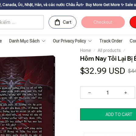
t, Hàn, và các nước Châu Âu✨
Buy More Get Moreㅤ ✨ㅤ Sale up to 30% ㅤ✨ㅤ Get 
Cart
Checkout
e
Danh Mục Sách
Our Privacy Policy
Track Order
Co
Home
All products
Hôm Nay Tôi Lại Bị 
$32.99 USD
$4
ADD TO CART