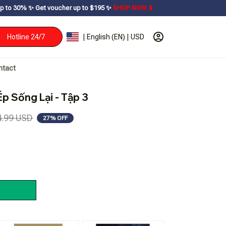
voucher up to $195ㅤ ✨ㅤ
SHOP NOW ⬇
Hotline 24/7
| English (EN) | USD
ntact
Ép Sống Lại - Tập 3
4.99 USD
27% OFF