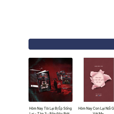
Hôm Nay Tôi Lại Bị Ép Sống
Hôm Nay Con Lại Nổi G
Lại - Tập 3 - Bản Đặc Biệt -
Với Mẹ