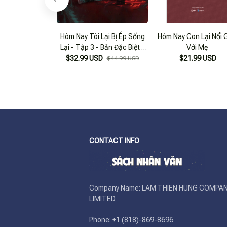
Hôm Nay Tôi Lại Bị Ép Sống
Hôm Nay Con Lại Nổi 
Lại - Tập 3 - Bản Đặc Biệt -
Với Mẹ
Tặng Kèm Lót Ly Giấy +
$32.99 USD
$21.99 USD
$44.99 USD
Bookmark Hai Mặt Bồi Cứng
CONTACT INFO
Company Name: LAM THIEN HUNG COMPAN
LIMITED

Phone: +1 (818)-869-8696 
