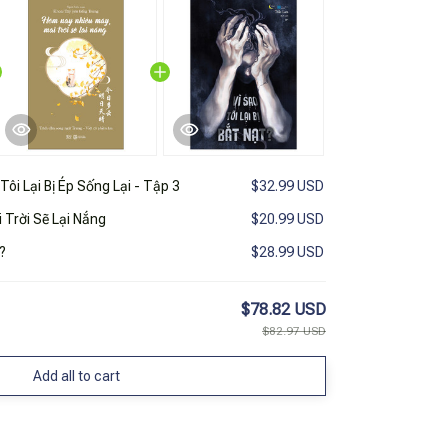
ôi Lại Bị Ép Sống Lại - Tập 3
$32.99 USD
 Trời Sẽ Lại Nắng
$20.99 USD
t?
$28.99 USD
$78.82 USD
$82.97 USD
Add all to cart