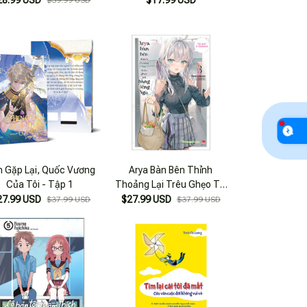
28.99 USD
$17.99 USD
$39.99 USD
n Gặp Lại, Quốc Vương
Arya Bàn Bên Thỉnh
Của Tôi - Tập 1
Thoảng Lại Trêu Ghẹo Tôi
Bằng Tiếng Nga - Tập 3
27.99 USD
$27.99 USD
$37.99 USD
$37.99 USD