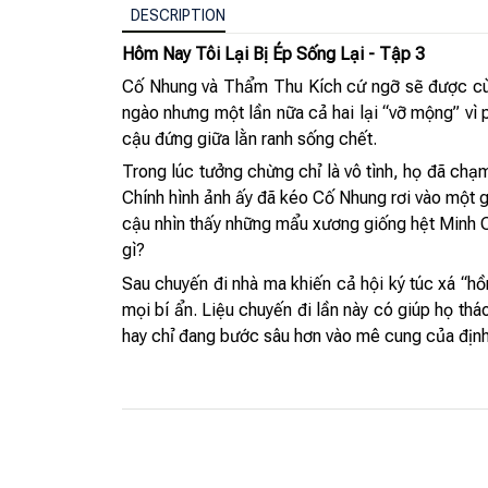
DESCRIPTION
Hôm Nay Tôi Lại Bị Ép Sống Lại - Tập 3
Cố Nhung và Thẩm Thu Kích cứ ngỡ sẽ được cùng
ngào nhưng một lần nữa cả hai lại “vỡ mộng” vì p
cậu đứng giữa lằn ranh sống chết.
Trong lúc tưởng chừng chỉ là vô tình, họ đã c
Chính hình ảnh ấy đã kéo Cố Nhung rơi vào một g
cậu nhìn thấy những mẩu xương giống hệt Minh C
gì?
Sau chuyến đi nhà ma khiến cả hội ký túc xá “h
mọi bí ẩn. Liệu chuyến đi lần này có giúp họ th
hay chỉ đang bước sâu hơn vào mê cung của địn