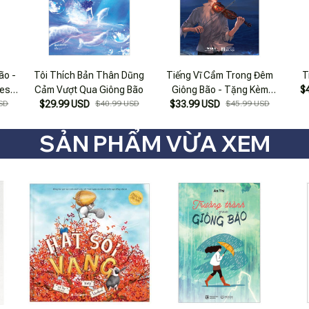
ão -
Tôi Thích Bản Thân Dũng
Tiếng Vĩ Cầm Trong Đêm
T
mes
Cảm Vượt Qua Giông Bão
Giông Bão - Tặng Kèm
$
SD
$29.99 USD
$40.99 USD
$33.99 USD
Bookmark
$45.99 USD
SẢN PHẨM VỪA XEM