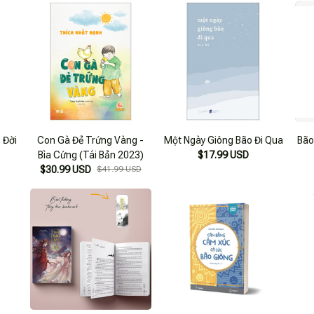
 Đời
Con Gà Đẻ Trứng Vàng -
Một Ngày Giông Bão Đi Qua
Bão
Bìa Cứng (Tái Bản 2023)
$17.99 USD
$30.99 USD
$41.99 USD