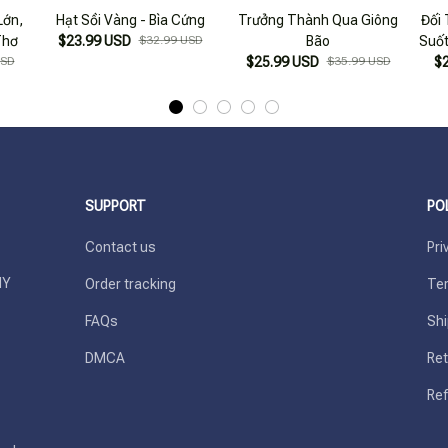
Lớn,
Hạt Sồi Vàng - Bìa Cứng
Trưởng Thành Qua Giông
Đối 
Thơ
$23.99 USD
$32.99 USD
Bão
Suốt
USD
$25.99 USD
$35.99 USD
$
SUPPORT
PO
Contact us
Pri
Y 
Order tracking
Ter
FAQs
Shi
DMCA
Ret
Ref