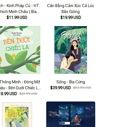
h - Kinh Pháp Cú - HT.
Cân Bằng Cảm Xúc Cả Lúc
hích Minh Châu ( Bìa
Bão Giông
Cứng Bỏ Túi )
$11.99 USD
$19.99 USD
Thông Minh - Đóng Mở
Sống - Bìa Cứng
Diệu - Bên Dưới Chiếc Lá
$39.99 USD
$53.99 USD
18.99 USD
- Bìa Cứng
$25.99 USD