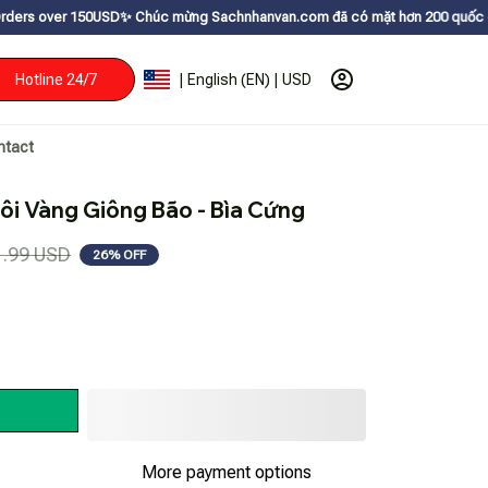
ㅤ✨
Chúc mừng Sachnhanvan.com đã có mặt hơn 200 quốc gia như Mỹ, Canada,
Hotline 24/7
| English (EN) | USD
ntact
ôi Vàng Giông Bão - Bìa Cứng
1.99 USD
26% OFF
More payment options