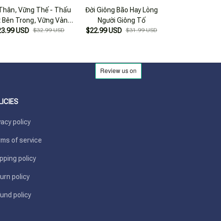
Thân, Vững Thế - Thấu
Đời Giông Bão Hay Lòng
Sách - Đời Giô
 Bên Trong, Vững Vàng
Người Giông Tố
Lòng Người 
23.99 USD
Giữa Bão Giông
$32.99 USD
$22.99 USD
$31.99 USD
$21.99
LICIES
vacy policy
ms of service
pping policy
urn policy
und policy