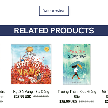
Write a review
RELATED PRODUCTS
Lớn,
Hạt Sồi Vàng - Bìa Cứng
Trưởng Thành Qua Giông
Đối
Thơ
$23.99 USD
$32.99 USD
Bão
S
SD
$25.99 USD
$35.99 USD
$