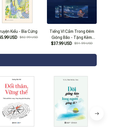
ruyện Kiều - Bìa Cứng
Tiếng Vĩ Cầm Trong Đêm
45.99 USD
$62.99 USD
Giông Bão - Tặng Kèm
$37.99 USD
Bookmark + Poster
$51.99 USD