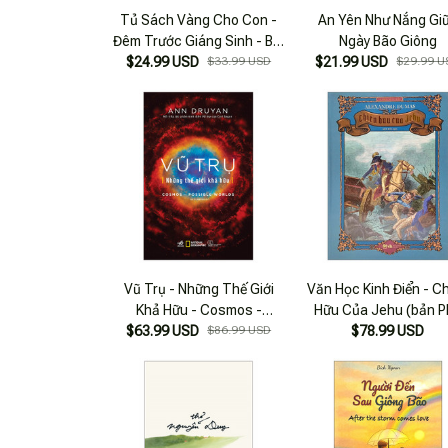
Tủ Sách Vàng Cho Con -
An Yên Như Nắng Gi
Đêm Trước Giáng Sinh - Bìa
Ngày Bão Giông
$24.99 USD
Cứng
$33.99 USD
$21.99 USD
$29.99 U
Vũ Trụ - Những Thế Giới
Văn Học Kinh Điển - C
Khả Hữu - Cosmos -
Hữu Của Jehu (bản P
Possible Worlds - Bìa Cứng
$63.99 USD
$86.99 USD
Thông, Bìa Cứng)
$78.99 USD