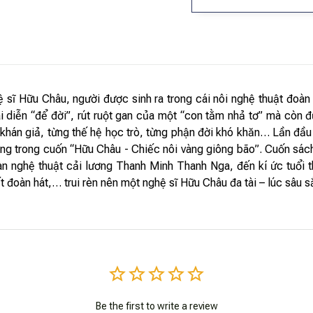
 sĩ Hữu Châu, người được sinh ra trong cái nôi nghệ thuật đoàn
i diễn “để đời”, rút ruột gan của một “con tằm nhả tơ” mà còn 
ng khán giả, từng thế hệ học trò, từng phận đời khó khăn… Lần đầ
ng trong cuốn “Hữu Châu - Chiếc nôi vàng giông bão”. Cuốn sác
đoàn nghệ thuật cải lương Thanh Minh Thanh Nga, đến kí ức tuổi
đoàn hát,… trui rèn nên một nghệ sĩ Hữu Châu đa tài – lúc sâu sắ
Be the first to write a review