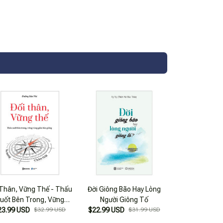
 Thân, Vững Thế - Thấu
Đời Giông Bão Hay Lòng
uốt Bên Trong, Vững
Người Giông Tố
23.99 USD
Vàng Giữa Bão Giông
$32.99 USD
$22.99 USD
$31.99 USD