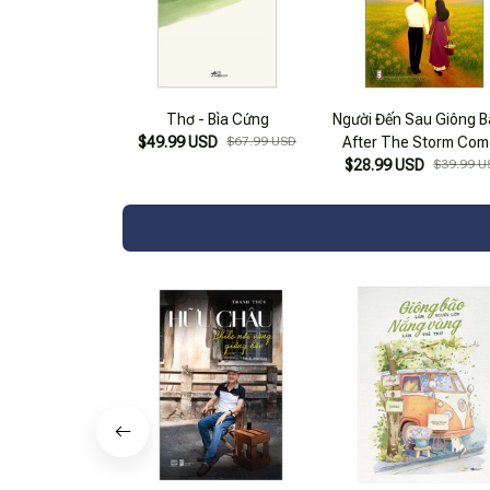
Thơ - Bìa Cứng
Người Đến Sau Giông B
$49.99 USD
$67.99 USD
After The Storm Co
$28.99 USD
Love
$39.99 U