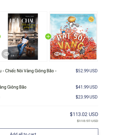
 - Chiếc Nôi Vàng Giông Bão -
$52.99 USD
Vàng Giông Bão
$41.99 USD
g
$23.99 USD
$113.02 USD
$118.97 USD
Add all to cart