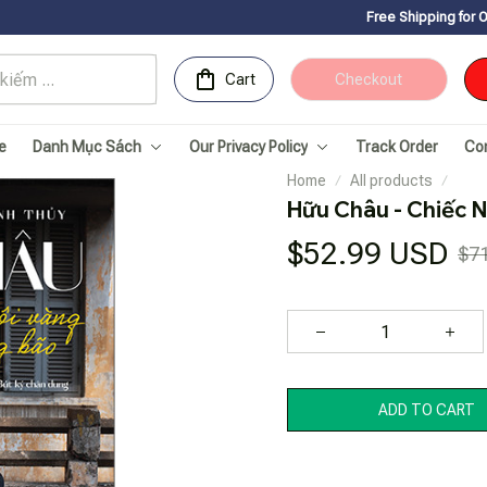
Free Shipping for Orders over 150USD
Cart
Checkout
e
Danh Mục Sách
Our Privacy Policy
Track Order
Co
Home
All products
Hữu Châu - Chiếc N
$52.99 USD
$7
ADD TO CART