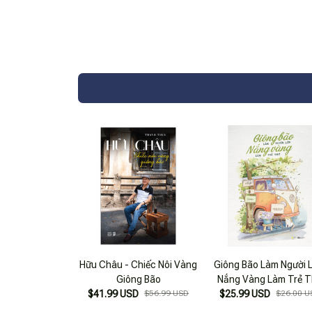
Hữu Châu - Chiếc Nôi Vàng
Giông Bão Làm Người 
Giông Bão
Nắng Vàng Làm Trẻ 
$41.99 USD
$56.99 USD
$25.99 USD
$26.00 U