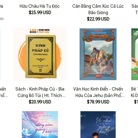
ữa
Hữu Châu Hà Tu Độc
Cân Bằng Cảm Xúc Cả Lúc
Sác
$25.99 USD
Bão Giông
T
SD
$22.99 USD
hiến
Sách - Kinh Pháp Cú - Bìa
Văn Học Kinh Điển - Chiến
Bé 
hổ
Cứng Bỏ Túi ( Ht. Thích
Hữu Của Jehu (bản Phổ
Kì 
Minh Châu ) - Anan Books
$20.99 USD
Thông, Bìa Cứng)
$78.99 USD
$