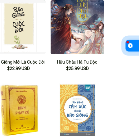
 Giông Mới Là Cuộc Đời
Hữu Châu Hà Tu Độc
$22.99 USD
$25.99 USD