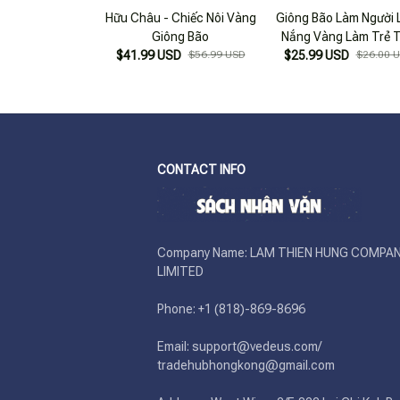
Hữu Châu - Chiếc Nôi Vàng
Giông Bão Làm Người 
Giông Bão
Nắng Vàng Làm Trẻ 
$41.99 USD
$56.99 USD
$25.99 USD
$26.00 
CONTACT INFO
Company Name: LAM THIEN HUNG COMPAN
LIMITED

Phone: +1 (818)-869-8696 

Email: support@vedeus.com/ 
tradehubhongkong@gmail.com
