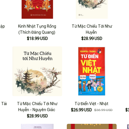
Cập
Kinh Nhật Tụng Rồng
Từ Mặc Chiếu Tới Như
(Thích Đăng Quang)
Huyễn
$18.99 USD
$28.99 USD
 Tái
Từ Mặc Chiếu Tới Như
Từ Điển Việt - Nhật
Huyễn - Nguyên Giác
$26.99 USD
$
$36.99 USD
$28.99 USD