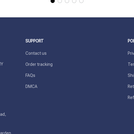
SUPPORT
PO
Contact us
Pri
Y 
Order tracking
Ter
FAQs
Shi
DMCA
Ret
Ref
ad, 
arden 