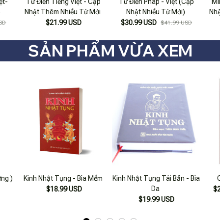
ệt-
Từ Điển Tiếng Việt - Cập
Từ Điển Pháp - Việt (Cập
Mi
)
Nhật Thêm Nhiều Từ Mới
Nhật Nhiều Từ Mới)
Nhậ
Nh
$21.99 USD
$30.99 USD
SD
$41.99 USD
SẢN PHẨM VỪA XEM
ứng )
Kinh Nhật Tụng - Bìa Mềm
Kinh Nhật Tụng Tái Bản - Bìa
Da
$18.99 USD
$
$19.99 USD