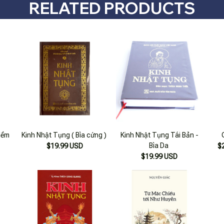
RELATED PRODUCTS
Mềm
Kinh Nhật Tụng ( Bìa cứng )
Kinh Nhật Tụng Tái Bản -
Bìa Da
$19.99 USD
$
$19.99 USD