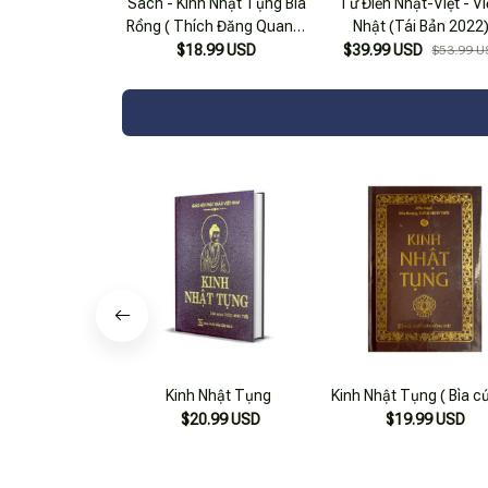
Sách - Kinh Nhật Tụng Bìa
Từ Điển Nhật-Việt - Vi
Rồng ( Thích Đăng Quang)
Nhật (Tái Bản 2022
- Anan Books
$18.99 USD
$39.99 USD
$53.99 U
Kinh Nhật Tụng
Kinh Nhật Tụng ( Bìa c
$20.99 USD
$19.99 USD