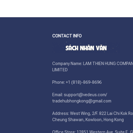
CONTACT INFO
Company Name: LAM THIEN HUNG COMPAN
LIMITED

Phone: +1 (818)-869-8696 

Email: support@vedeus.com/ 
tradehubhongkong@gmail.com

Address: West Wing, 2/F. 822 Lai Chi Kok Ro
Cheung Shawan, Kowloon, Hong Kong

Office Store: 12851 Western Ave. Suite E, G