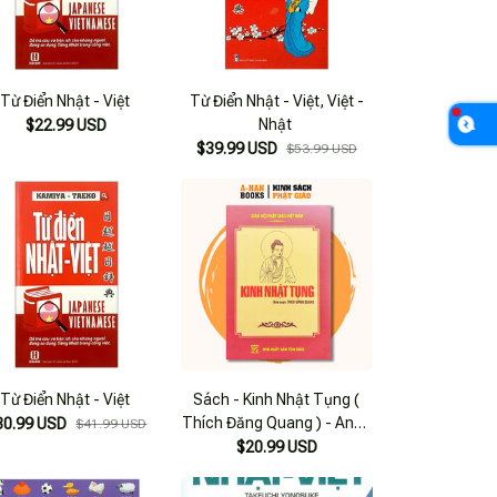
Từ Điển Nhật - Việt
Từ Điển Nhật - Việt, Việt -
Nhật
$22.99 USD
$39.99 USD
$53.99 USD
Từ Điển Nhật - Việt
Sách - Kinh Nhật Tụng (
Thích Đăng Quang ) - Anan
30.99 USD
$41.99 USD
Books
$20.99 USD