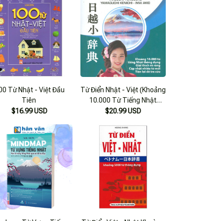
00 Từ Nhật - Việt Đầu
Từ Điển Nhật - Việt (Khoảng
Tiên
10.000 Từ Tiếng Nhật
Thông Dụng; Giải Thích Õ
$16.99 USD
$20.99 USD
Ràng; Cập Nhật Nhiều Từ
Mới; Tiện Lợi Dễ Tra Cứu)