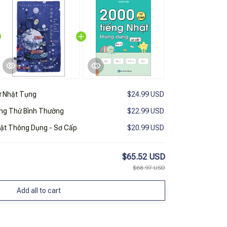
ừ Nhật Tụng
$24.99 USD
ng Thứ Bình Thường
$22.99 USD
ật Thông Dụng - Sơ Cấp
$20.99 USD
$65.52 USD
$68.97 USD
Add all to cart