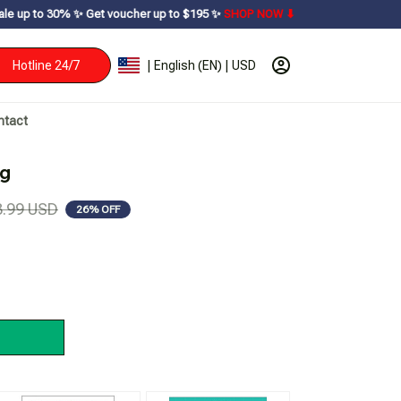
✨ㅤ Get voucher up to $195ㅤ ✨ㅤ
SHOP NOW ⬇
Hotline 24/7
| English (EN) | USD
ntact
ng
3.99 USD
26% OFF