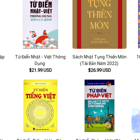
Cập
Từ Điển Nhật - Việt Thông
Sách Nhật Tụng Thiền Môn
1
Dụng
(Tái Bản Năm 2022)
$21.99 USD
$26.99 USD