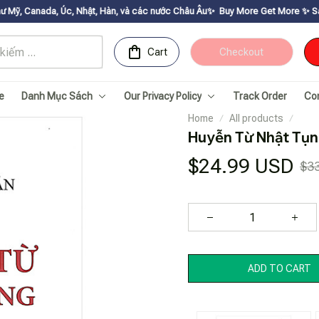
Úc, Nhật, Hàn, và các nước Châu Âu✨
Buy More Get Moreㅤ ✨ㅤ Sale up to 30% ㅤ
Cart
Checkout
e
Danh Mục Sách
Our Privacy Policy
Track Order
Co
Home
All products
Huyễn Từ Nhật Tụ
$24.99 USD
$3
ADD TO CART