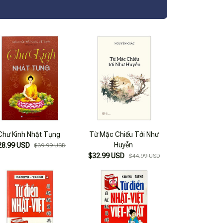
Chư Kinh Nhật Tụng
Từ Mặc Chiếu Tới Như
Huyễn
28.99 USD
$39.99 USD
$32.99 USD
$44.99 USD