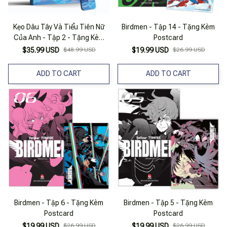
Kẹo Dâu Tây Và Tiểu Tiên Nữ
Birdmen - Tập 14 - Tặng Kèm
Của Anh - Tập 2 - Tặng Kèm
Postcard
Bookmark Cán Màng Lụa Ánh
$35.99 USD
$48.99 USD
$19.99 USD
$26.99 USD
Ngọc Trai
ADD TO CART
ADD TO CART
Birdmen - Tập 6 - Tặng Kèm
Birdmen - Tập 5 - Tặng Kèm
Postcard
Postcard
$19.99 USD
$26.99 USD
$19.99 USD
$26.99 USD