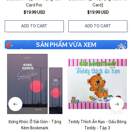
Card Pvc
Card]
$19.99 USD
$19.99 USD
ADD TO CART
ADD TO CART
SẢN PHẨM VỪA XEM
Đừng Khóc Ở Sài Gòn - Tặng
Teddy Thích Ăn Kẹo - Gấu Bông
Kèm Bookmark
Teddy - Tập 3