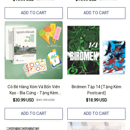
ADD TO CART
ADD TO CART
Cô Bé Hàng Xóm Và Bốn Viên
Birdmen Tập 14 [Tặng Kèm
Kẹo - Bìa Cứng - Tặng Kèm
Postcard]
Random 1 Trong 4 Mẫu
$30.99 USD
$41.99 USD
$18.99 USD
Bookmark + Sticker + Sổ Vẽ
ADD TO CART
ADD TO CART