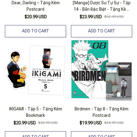
Dear, Darling – Tặng Kèm
[Manga] Dược Sư Tự Sự - Tập
Postcard
14 - Bản Đặc Biệt - Tặng Kèm
Standee Bập Bênh + Booklet
$20.99 USD
$23.99 USD
$32.99 USD
Minh Họa Màu
ADD TO CART
ADD TO CART
IKIGAMI - Tập 5 - Tặng Kèm
Birdmen - Tập 8 - Tặng Kèm
Bookmark
Postcard
$20.99 USD
$28.99 USD
$19.99 USD
$26.99 USD