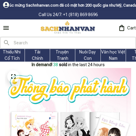
hanvan.com đã có mặt hơn 200 quốc gia như Mỹ, Canada, Úc, Nhật, Hàn, và
Call Us 24/7: +1 (818) 869 8696
Cart
Thiếu Nhi 
Tài
Truyện 
Nuôi Dạy 
Văn học Việt 
Cổ Tích
Chính
Tranh
Con
Nam
T
In demand!
38
sold
in the last 24 hours