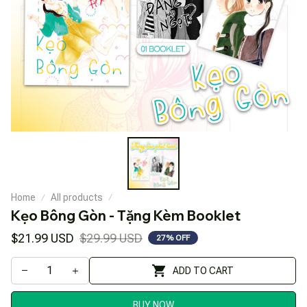
Home
All products
Kẹo Bông Gòn - Tặng Kèm Booklet
$21.99 USD
$29.99 USD
27% OFF
ADD TO CART
BUY NOW