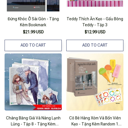
Đừng Khóc Ở Sài Gòn - Tặng
Teddy Thích Ăn Kẹo - Gấu Bông
Kèm Bookmark
Teddy - Tập 3
$21.99 USD
$12.99 USD
ADD TO CART
ADD TO CART
Chàng Băng Giá Và Nàng Lạnh
Cô Bé Hàng Xóm Và Bốn Viên
Lùng - Tập 8 - Tặng Kèm
Kẹo - Tặng Kèm Random 1