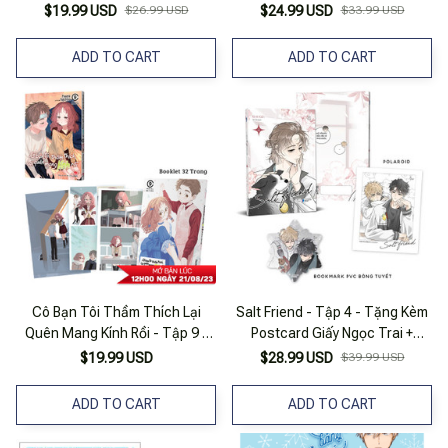
Bookmark Bông Tuyết
Trong 4 Mẫu Bookmark +
$19.99 USD
$26.99 USD
$24.99 USD
$33.99 USD
Sticker
ADD TO CART
ADD TO CART
Cô Bạn Tôi Thầm Thích Lại
Salt Friend - Tập 4 - Tặng Kèm
Quên Mang Kính Rồi - Tập 9 -
Postcard Giấy Ngọc Trai +
Bản Đặc Biệt - Tặng Kèm
Bookmark PVC Bế Hình Bông
$19.99 USD
$28.99 USD
$39.99 USD
Booklet
Tuyết
ADD TO CART
ADD TO CART