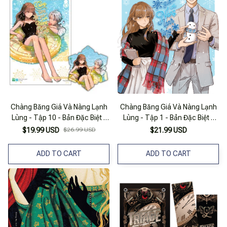
Chàng Băng Giá Và Nàng Lạnh
Chàng Băng Giá Và Nàng Lạnh
Lùng - Tập 10 - Bản Đặc Biệt -
Lùng - Tập 1 - Bản Đặc Biệt -
Tặng Kèm Bookmark Bông
Tặng Kèm Bookmark Bông
$19.99 USD
$26.99 USD
$21.99 USD
Tuyết
Tuyết
ADD TO CART
ADD TO CART