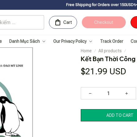
Free Shipping for Orders over 150USDㅤ✨
Chúc mừng Sac
Cart
Checkout
e
Danh Mục Sách
Our Privacy Policy
Track Order
Co
Home
All products
Kết Bạn Thời Công
$21.99 USD
ADD TO CART