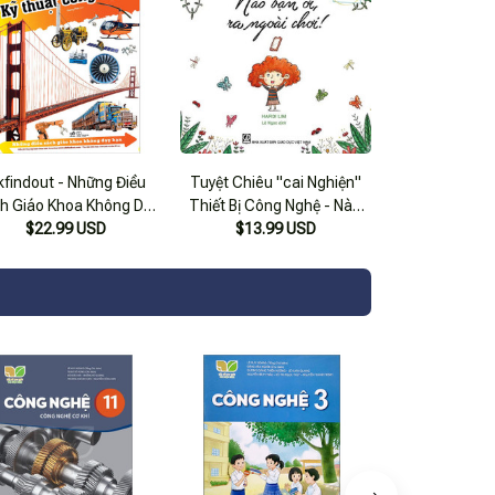
kfindout - Những Điều
Tuyệt Chiêu "cai Nghiện"
h Giáo Khoa Không Dạy
Thiết Bị Công Nghệ - Nào
 - Kỹ Thuật Công Nghệ
$22.99 USD
Bạn Ơi, Ra Ngoài Chơi!
$13.99 USD