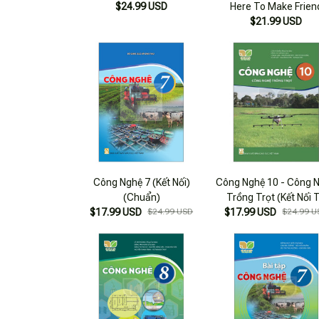
$24.99 USD
Here To Make Frien
$21.99 USD
Công Nghệ 7 (Kết Nối)
Công Nghệ 10 - Công 
(Chuẩn)
Trồng Trọt (Kết Nối T
$17.99 USD
$24.99 USD
$17.99 USD
Thức) (Chuẩn)
$24.99 U