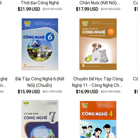
d
Thời Đại Công Nghệ
Chăn Nuôi (Kết Nối)
Cơ
$21.99 USD
$29.99 USD
$17.99 USD
(Chuẩn)
$24.99 USD
$
Nghệ
Bài Tập Công Nghệ 6 (Kết
Chuyên Đề Học Tập Công
Cô
ri
Nối) (Chuẩn)
Nghệ 11 - Công Nghệ Chăn
SD
$15.99 USD
$21.99 USD
$16.99 USD
Nuôi (Kết Nối) (Chuẩn)
$22.99 USD
$