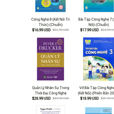
Công Nghệ 8 (Kết Nối Tri
Bài Tập Công Nghệ 7 (
Thức) (Chuẩn)
Nối) (Chuẩn)
$16.99 USD
$22.99 USD
$17.99 USD
$24.99 U
Quản Lý Nhân Sự Trong
Vở Bài Tập Công Ngh
Thời Đại Công Nghệ
(Kết Nối) (Phiên Bản 2
$28.99 USD
$39.99 USD
$18.99 USD
$25.99 U