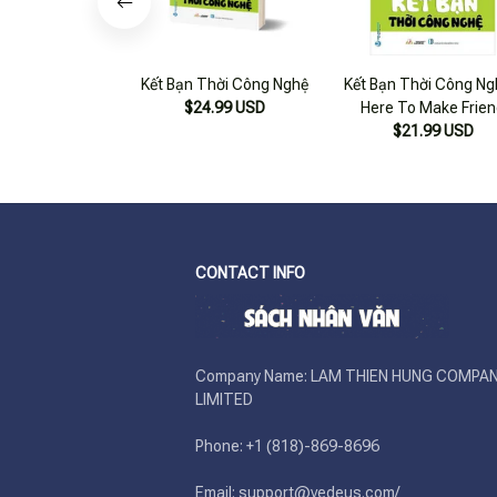
Kết Bạn Thời Công Nghệ
Kết Bạn Thời Công Ng
$24.99 USD
Here To Make Frie
$21.99 USD
CONTACT INFO
Company Name: LAM THIEN HUNG COMPAN
LIMITED

Phone: +1 (818)-869-8696 

Email: support@vedeus.com/ 