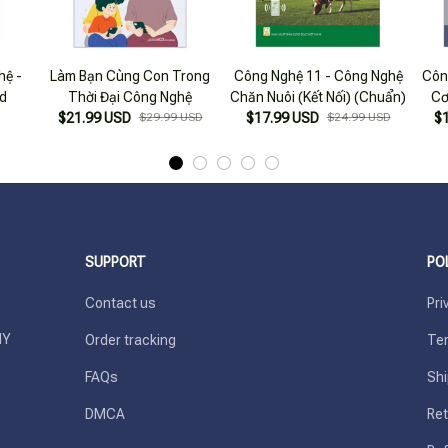
hệ -
Làm Bạn Cùng Con Trong
Công Nghệ 11 - Công Nghệ
Côn
nd
Thời Đại Công Nghệ
Chăn Nuôi (Kết Nối) (Chuẩn)
Cơ
$21.99 USD
$29.99 USD
$17.99 USD
$24.99 USD
$
SUPPORT
PO
Contact us
Pri
Y 
Order tracking
Ter
FAQs
Shi
DMCA
Ret