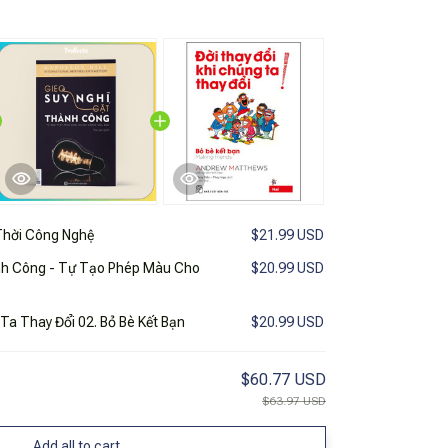
Thời Công Nghệ
$21.99 USD
nh Công - Tự Tạo Phép Màu Cho
$20.99 USD
Ta Thay Đổi 02. Bỏ Bè Kết Bạn
$20.99 USD
$60.77 USD
$63.97 USD
Add all to cart