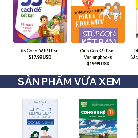
55 Cách Để Kết Bạn
Giúp Con Kết Bạn -
D
$17.99 USD
Vanlangbooks
Sác
$19.99 USD
Bạn
SẢN PHẨM VỪA XEM