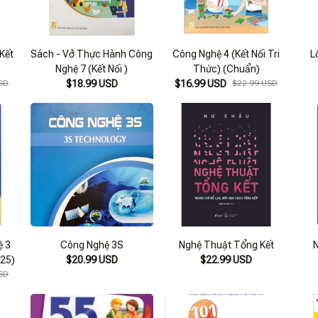
Kết
Sách - Vở Thực Hành Công
Công Nghệ 4 (Kết Nối Tri
L
Nghệ 7 (Kết Nối )
Thức) (Chuẩn)
SD
$18.99 USD
$16.99 USD
$22.99 USD
ệ 3
Công Nghệ 3S
Nghệ Thuật Tổng Kết
025)
$20.99 USD
$22.99 USD
SD