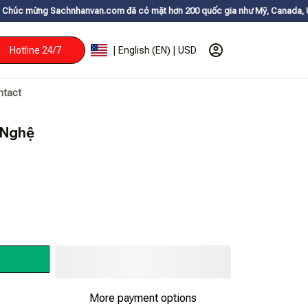
hnhanvan.com đã có mặt hơn 200 quốc gia như Mỹ, Canada, Úc, Nhật, Hàn,
Hotline 24/7
| English (EN) | USD
ntact
 Nghệ
More payment options