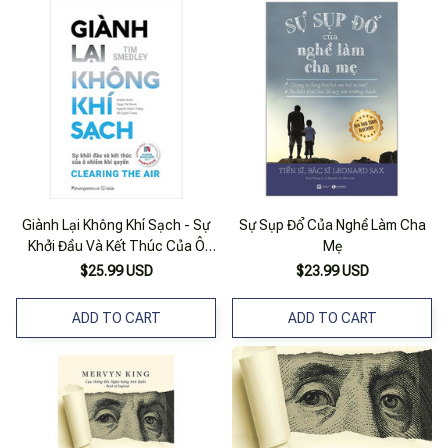
Giành Lại Không Khí Sạch - Sự
Sự Sụp Đổ Của Nghề Làm Cha
Khởi Đầu Và Kết Thúc Của Ô
Mẹ
Nhiễm Khí Quyển - Tim Smedley
$25.99 USD
$23.99 USD
ADD TO CART
ADD TO CART