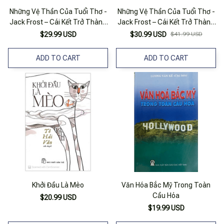
Những Vệ Thần Của Tuổi Thơ -
Những Vệ Thần Của Tuổi Thơ -
Jack Frost – Cái Kết Trở Thành
Jack Frost – Cái Kết Trở Thành
Sự Khởi Đầu
Sự Khởi Đầu
$29.99 USD
$30.99 USD
$41.99 USD
ADD TO CART
ADD TO CART
Khởi Đầu Là Mèo
Văn Hóa Bắc Mỹ Trong Toàn
Cầu Hóa
$20.99 USD
$19.99 USD