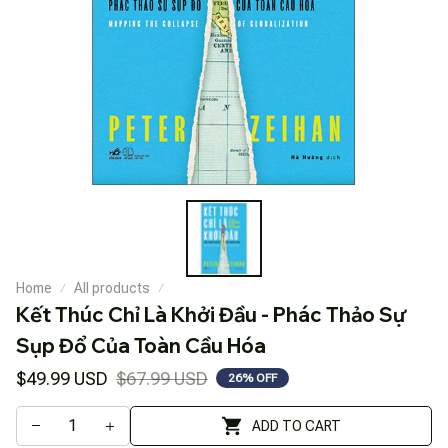
Home
All products
Kết Thúc Chỉ Là Khởi Đầu - Phác Thảo Sự 
Sụp Đổ Của Toàn Cầu Hóa
$49.99 USD
$67.99 USD
26% OFF
ADD TO CART