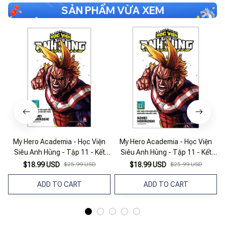
SẢN PHẨM VỪA XEM
My Hero Academia - Học Viện
My Hero Academia - Học Viện
Siêu Anh Hùng - Tập 11 - Kết
Siêu Anh Hùng - Tập 11 - Kết
Thúc Của Khởi Đầu - Khởi Đầu
Thúc Của Khởi Đầu - Khởi Đầu
$18.99 USD
$25.99 USD
$18.99 USD
$25.99 USD
Của Kết Thúc (Tái Bản 2025)
Của Kết Thúc (Tái Bản 2022)
ADD TO CART
ADD TO CART