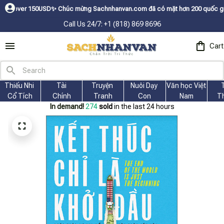
✨
Chúc mừng Sachnhanvan.com đã có mặt hơn 200 quốc gia như Mỹ, Canada, 
Call Us 24/7: +1 (818) 869 8696
Cart
Thiếu Nhi 
Tài
Truyện 
Nuôi Dạy 
Văn học Việt 
Cổ Tích
Chính
Tranh
Con
Nam
T
In demand!
274
sold
in the last 24 hours