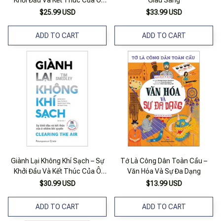
Khởi Đầu Và Kết Thúc Của Ô
Giàu Sang
Nhiễm Khí Quyển
$25.99 USD
$33.99 USD
ADD TO CART
ADD TO CART
Giành Lại Không Khí Sạch – Sự
Tớ Là Công Dân Toàn Cầu –
Khởi Đầu Và Kết Thúc Của Ô
Văn Hóa Và Sự Đa Dạng
Nhiễm Khí Quyển (Tái Bản)
$30.99 USD
$13.99 USD
ADD TO CART
ADD TO CART