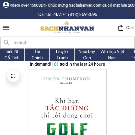
rs over 150USDㅤ✨
Chúc mừng Sachnhanvan.com đã có mặt hơn 200 quốc gia nh
Call Us 24/7: +1 (818) 869 8696
Cart
Thiếu Nhi 
Tài
Truyện 
Nuôi Dạy 
Văn học Việt 
Cổ Tích
Chính
Tranh
Con
Nam
T
In demand!
163
sold
in the last 24 hours