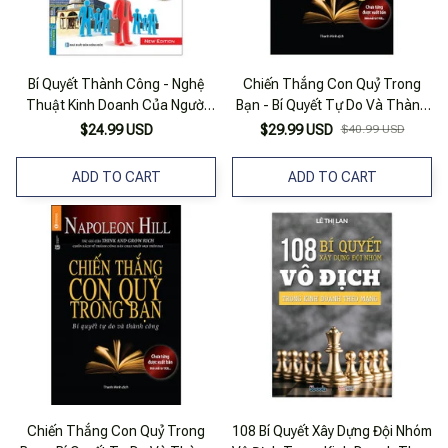
Bí Quyết Thành Công - Nghệ
Chiến Thắng Con Quỷ Trong
Thuật Kinh Doanh Của Người
Bạn - Bí Quyết Tự Do Và Thành
Do Thái (tái Bản 2021)
Công (Tái Bản 2025)
$24.99 USD
$29.99 USD
$40.99 USD
ADD TO CART
ADD TO CART
Chiến Thắng Con Quỷ Trong
108 Bí Quyết Xây Dựng Đội Nhóm