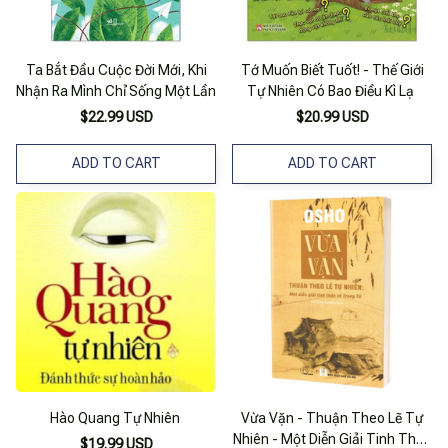
Ta Bắt Đầu Cuộc Đời Mới, Khi
Tớ Muốn Biết Tuốt! - Thế Giới
Nhận Ra Mình Chỉ Sống Một Lần
Tự Nhiên Có Bao Điều Kì Lạ
$22.99 USD
$20.99 USD
ADD TO CART
ADD TO CART
Hào Quang Tự Nhiên
Vừa Vặn - Thuận Theo Lẽ Tự
Nhiên - Một Diễn Giải Tinh Thần
$19.99 USD