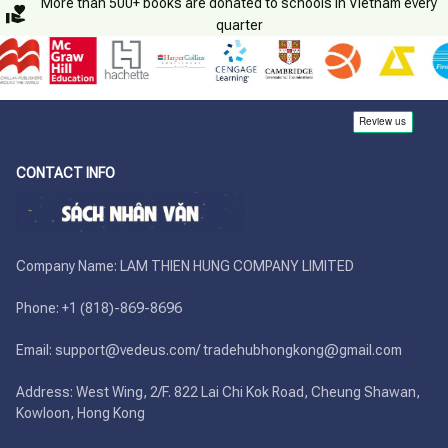
More than 500+ books are donated to schools in Vietnam every
quarter
CONTACT INFO
Company Name: LAM THIEN HUNG COMPANY LIMITED

Phone: +1 (818)-869-8696 

Email: support@vedeus.com/ tradehubhongkong@gmail.com

Address: West Wing, 2/F. 822 Lai Chi Kok Road, Cheung Shawan, 
Kowloon, Hong Kong
