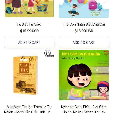
Tớ Biết Tự Giác
Thỏ Con Nhận Biết Chữ Cái
$15.99 USD
$15.99 USD
ADD TO CART
ADD TO CART
Vừa Vặn: Thuận Theo Lẽ Tự
Kỹ Năng Giao Tiếp - Biết Cảm
Nhiên – Một Diễn Giải Tinh Thần
Ơn Khi Nhận - When To Say