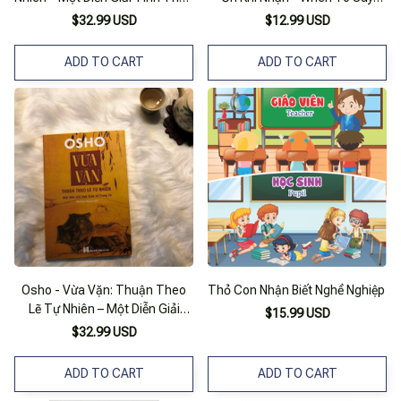
Về Trang Tử - Osho
Thanks (song Ngữ Việt - Anh)
$32.99 USD
$12.99 USD
ADD TO CART
ADD TO CART
Osho - Vừa Vặn: Thuận Theo
Thỏ Con Nhận Biết Nghề Nghiệp
Lẽ Tự Nhiên – Một Diễn Giải
$15.99 USD
Tinh Thần Về Trang Tử
$32.99 USD
ADD TO CART
ADD TO CART