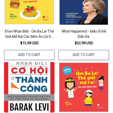
Ehon Nhận Biết - Úm Ba La! Thế
What Happened - Điều Gì Đã
Giới Mở Ra! Các Món Ăn (từ 0 -
Diễn Ra
3 Tuổi)
$15.99 USD
$32.99 USD
ADD TO CART
ADD TO CART