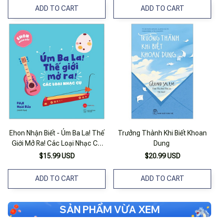
ADD TO CART
ADD TO CART
Ehon Nhận Biết - Úm Ba La! Thế
Trưởng Thành Khi Biết Khoan
Giới Mở Ra! Các Loại Nhạc Cụ
Dung
(từ 0 - 6 Tuổi)
$15.99 USD
$20.99 USD
ADD TO CART
ADD TO CART
SẢN PHẨM VỪA XEM