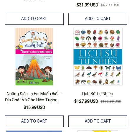
Về Trang Tử
$31.99 USD
$43.99 USD
ADD TO CART
ADD TO CART
Những Điều Lạ Em Muốn Biết –
Lịch Sử Tự Nhiên
Địa Chất Và Các Hiện Tượng Tự
$127.99 USD
$172.99 USD
Nhiên
$15.99 USD
ADD TO CART
ADD TO CART