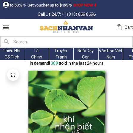
 Get voucher up to $195ㅤ ✨ㅤ
SHOP NOW ⬇
Call Us 24/7: +1 (818) 869 8696
Cart
Thiếu Nhi 
Tài
Truyện 
Nuôi Dạy 
Văn học Việt 
Cổ Tích
Chính
Tranh
Con
Nam
T
In demand!
309
sold
in the last 24 hours