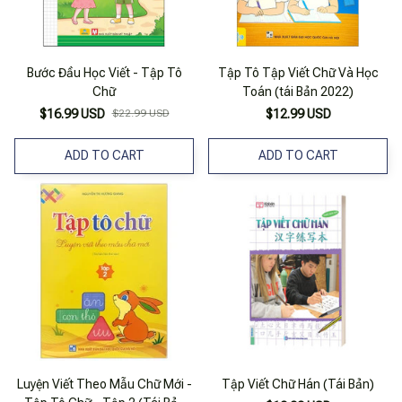
Bước Đầu Học Viết - Tập Tô
Tập Tô Tập Viết Chữ Và Học
Chữ
Toán (tái Bản 2022)
$16.99 USD
$22.99 USD
$12.99 USD
ADD TO CART
ADD TO CART
Luyện Viết Theo Mẫu Chữ Mới -
Tập Viết Chữ Hán (Tái Bản)