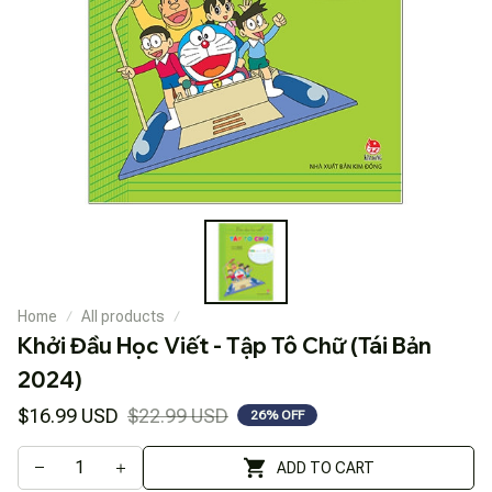
Home
All products
Khởi Đầu Học Viết - Tập Tô Chữ (Tái Bản 
2024)
$16.99 USD
$22.99 USD
26% OFF
ADD TO CART