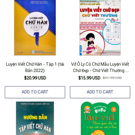
Luyện Viết Chữ Hán - Tập 1 (tái
Vở Ô Ly Có Chữ Mẫu Luyện Viết
Bản 2022)
Chữ Đẹp - Chữ Viết Thường -
Tập 2 (Tái Bản)
$20.99 USD
$15.99 USD
$21.99 USD
ADD TO CART
ADD TO CART