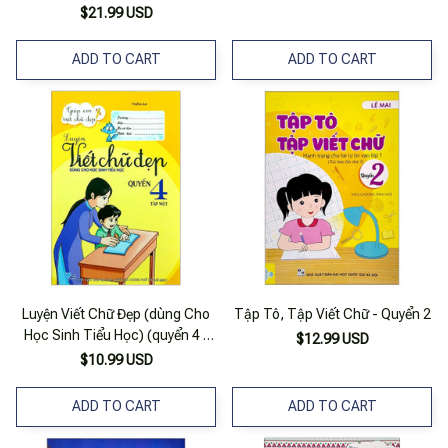
Bản 2020)
$21.99 USD
ADD TO CART
ADD TO CART
Luyện Viết Chữ Đẹp (dùng Cho
Tập Tô, Tập Viết Chữ - Quyển 2
Học Sinh Tiểu Học) (quyển 4 -
$12.99 USD
Tập 1) (tái Bản)
$10.99 USD
ADD TO CART
ADD TO CART