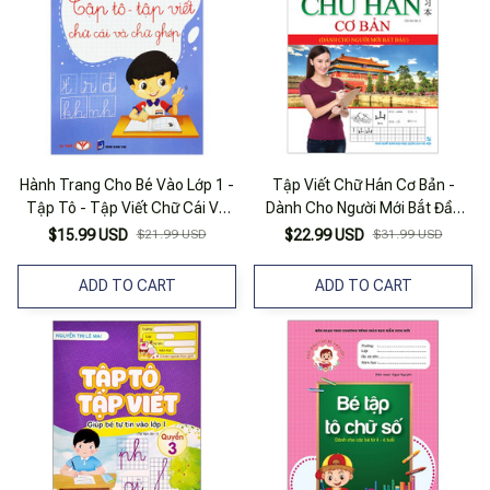
Hành Trang Cho Bé Vào Lớp 1 -
Tập Viết Chữ Hán Cơ Bản -
Tập Tô - Tập Viết Chữ Cái Và
Dành Cho Người Mới Bắt Đầu
Chữ Ghép (Tái Bản 2023)
(Tái Bản 2023)
$15.99 USD
$21.99 USD
$22.99 USD
$31.99 USD
ADD TO CART
ADD TO CART