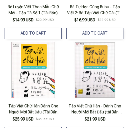
Bé Luyện Viết Theo Mẫu Chữ
Bé Tự Học Cùng Bubu - Tập
Mới - Tập Tô Số 1 (Tái Bản)
Viết 2: Bé Tập Viết Chữ Cái (Tái
Bản)
$14.99 USD
$20.99 USD
$16.99 USD
$22.99 USD
ADD TO CART
ADD TO CART
Tập Viết Chữ Hán Dành Cho
Tập Viết Chữ Hán - Dành Cho
Người Mới Bắt Đầu (Tái Bản
Người Mới Bắt Đầu (tái Bản
2025)
2022)
$25.99 USD
$35.99 USD
$21.99 USD