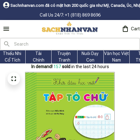
com đã có mặt hơn 200 quốc gia như Mỹ, Canada, Úc, Nhật, Hàn, và các n
Call Us 24/7: +1 (818) 869 8696
Cart
Thiếu Nhi 
Tài
Truyện 
Nuôi Dạy 
Văn học Việt 
Cổ Tích
Chính
Tranh
Con
Nam
T
In demand!
157
sold
in the last 24 hours