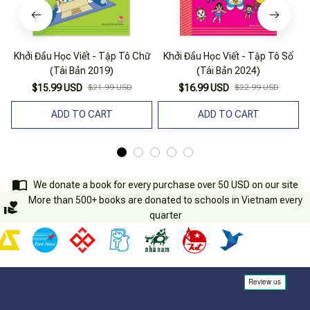
Khởi Đầu Học Viết - Tập Tô Chữ
Khởi Đầu Học Viết - Tập Tô Số
B
(Tái Bản 2019)
(Tái Bản 2024)
$15.99 USD
$21.99 USD
$16.99 USD
$22.99 USD
ADD TO CART
ADD TO CART
We donate a book for every purchase over 50 USD on our site
More than 500+ books are donated to schools in Vietnam every
quarter