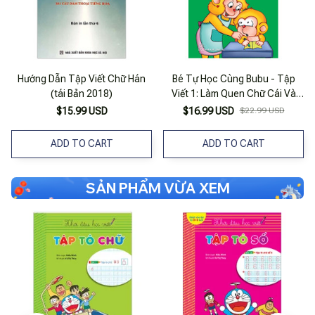
Hướng Dẫn Tập Viết Chữ Hán
Bé Tự Học Cùng Bubu - Tập
(tái Bản 2018)
Viết 1: Làm Quen Chữ Cái Và
Tập Viết Các Nét Cơ Bản (Tái
$15.99 USD
$16.99 USD
$22.99 USD
Bản)
ADD TO CART
ADD TO CART
SẢN PHẨM VỪA XEM