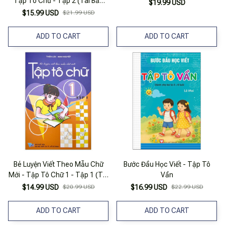
Tập Tô Chữ - Tập 2 (Tái Bản
$19.99 USD
2019)
$15.99 USD
$21.99 USD
ADD TO CART
ADD TO CART
Bé Luyện Viết Theo Mẫu Chữ
Bước Đầu Học Viết - Tập Tô
Mới - Tập Tô Chữ 1 - Tập 1 (Tái
Vần
Bản)
$14.99 USD
$20.99 USD
$16.99 USD
$22.99 USD
ADD TO CART
ADD TO CART