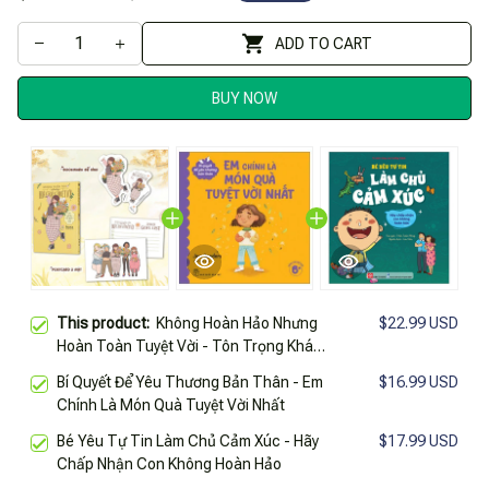
ADD TO CART
BUY NOW
This product:
Không Hoàn Hảo Nhưng
$22.99 USD
Hoàn Toàn Tuyệt Vời - Tôn Trọng Khác
Biệt, Yêu Thương Chính Mình - Tặng
Bí Quyết Để Yêu Thương Bản Thân - Em
$16.99 USD
Kèm Bookmark + Postcard
Chính Là Món Quà Tuyệt Vời Nhất
Bé Yêu Tự Tin Làm Chủ Cảm Xúc - Hãy
$17.99 USD
Chấp Nhận Con Không Hoàn Hảo