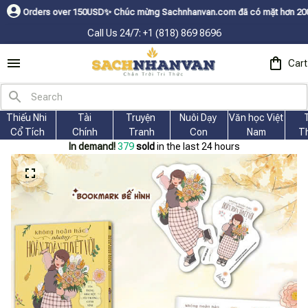
rs over 150USDㅤ✨
Chúc mừng Sachnhanvan.com đã có mặt hơn 200 quốc gia nh
Call Us 24/7: +1 (818) 869 8696
Cart
Thiếu Nhi 
Tài
Truyện 
Nuôi Dạy 
Văn học Việt 
Cổ Tích
Chính
Tranh
Con
Nam
T
In demand!
381
sold
in the last 24 hours