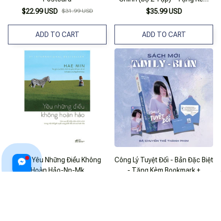
Bookmark + Postcard
$22.99 USD
$31.99 USD
$35.99 USD
ADD TO CART
ADD TO CART
Sách Yêu Những Điều Không
Công Lý Tuyệt Đối - Bản Đặc Biệt
Hoàn Hảo-Nn-Mk
- Tặng Kèm Bookmark +
Postcard Thư
$25.99 USD
$29.99 USD
$40.99 USD
ADD TO CART
ADD TO CART