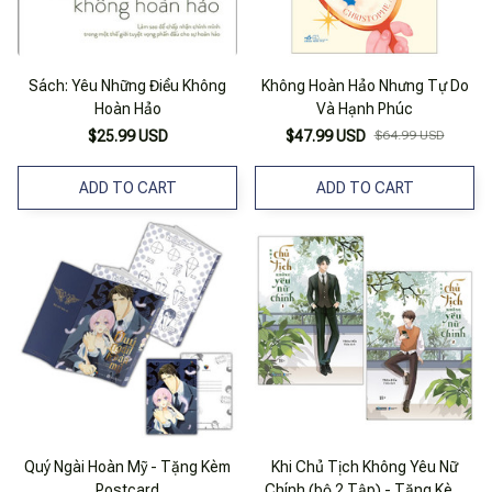
Sách: Yêu Những Điều Không
Không Hoàn Hảo Nhưng Tự Do
Hoàn Hảo
Và Hạnh Phúc
$25.99 USD
$47.99 USD
$64.99 USD
ADD TO CART
ADD TO CART
Quý Ngài Hoàn Mỹ - Tặng Kèm
Khi Chủ Tịch Không Yêu Nữ
Postcard
Chính (bộ 2 Tập) - Tặng Kèm