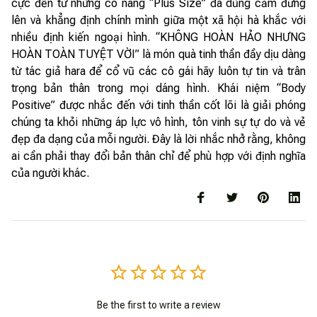
cực đến từ những cô nàng “Plus Size” đã dũng cảm đứng
lên và khẳng định chính mình giữa một xã hội hà khắc với
nhiều định kiến ngoại hình. “KHÔNG HOÀN HẢO NHƯNG
HOÀN TOÀN TUYỆT VỜI” là món quà tinh thần đầy dịu dàng
từ tác giả hara để cổ vũ các cô gái hãy luôn tự tin và trân
trọng bản thân trong mọi dáng hình. Khái niệm “Body
Positive” được nhắc đến với tinh thần cốt lõi là giải phóng
chúng ta khỏi những áp lực vô hình, tôn vinh sự tự do và vẻ
đẹp đa dạng của mỗi người. Đây là lời nhắc nhở rằng, không
ai cần phải thay đổi bản thân chỉ để phù hợp với định nghĩa
của người khác.
Be the first to write a review