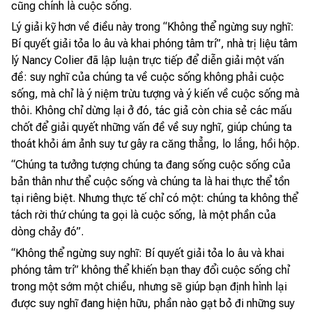
cũng chính là cuộc sống.
Lý giải kỹ hơn về điều này trong “Không thể ngừng suy nghĩ:
Bí quyết giải tỏa lo âu và khai phóng tâm trí”, nhà trị liệu tâm
lý Nancy Colier đã lập luận trực tiếp để diễn giải một vấn
đề: suy nghĩ của chúng ta về cuộc sống không phải cuộc
sống, mà chỉ là ý niệm trừu tượng và ý kiến về cuộc sống mà
thôi. Không chỉ dừng lại ở đó, tác giả còn chia sẻ các mấu
chốt để giải quyết những vấn đề về suy nghĩ, giúp chúng ta
thoát khỏi ám ảnh suy tư gây ra căng thẳng, lo lắng, hồi hộp.
“Chúng ta tưởng tượng chúng ta đang sống cuộc sống của
bản thân như thể cuộc sống và chúng ta là hai thực thể tồn
tại riêng biệt. Nhưng thực tế chỉ có một: chúng ta không thể
tách rời thứ chúng ta gọi là cuộc sống, là một phần của
dòng chảy đó”.
“Không thể ngừng suy nghĩ: Bí quyết giải tỏa lo âu và khai
phóng tâm trí” không thể khiến bạn thay đổi cuộc sống chỉ
trong một sớm một chiều, nhưng sẽ giúp bạn định hình lại
được suy nghĩ đang hiện hữu, phần nào gạt bỏ đi những suy