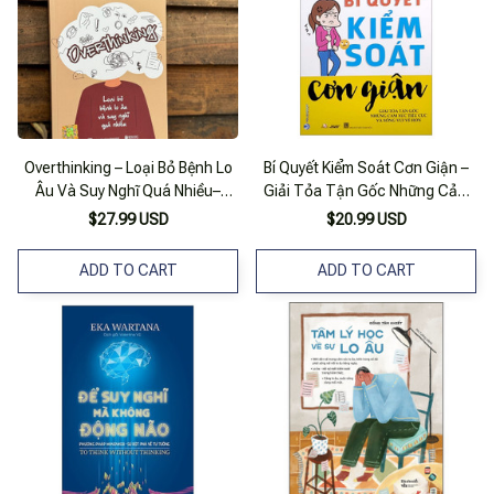
Overthinking – Loại Bỏ Bệnh Lo
Bí Quyết Kiểm Soát Cơn Giận –
Âu Và Suy Nghĩ Quá Nhiều–
Giải Tỏa Tận Gốc Những Cảm
Joseph Nguyen- Lê Nguyễn
Xúc Tiêu Cực Và Sống Vui Vẻ
$27.99 USD
$20.99 USD
Thuý Dịch - Bizbooks _ Nxb
Hơn
Hồng Đức
ADD TO CART
ADD TO CART