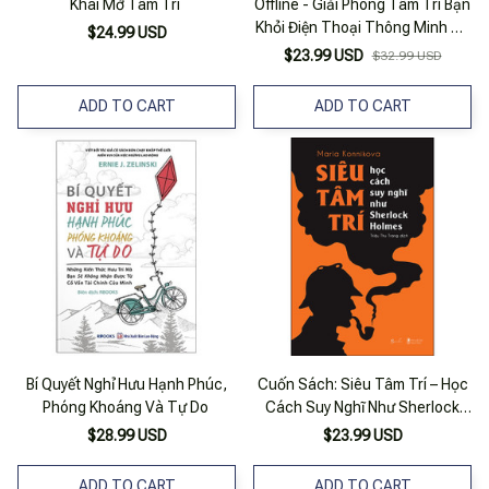
Khai Mở Tâm Trí
Offline - Giải Phóng Tâm Trí Bạn
Khỏi Điện Thoại Thông Minh Và
$24.99 USD
Mạng Xã Hội
$23.99 USD
$32.99 USD
ADD TO CART
ADD TO CART
Bí Quyết Nghỉ Hưu Hạnh Phúc,
Cuốn Sách: Siêu Tâm Trí – Học
Phóng Khoáng Và Tự Do
Cách Suy Nghĩ Như Sherlock
Holmes
$28.99 USD
$23.99 USD
ADD TO CART
ADD TO CART