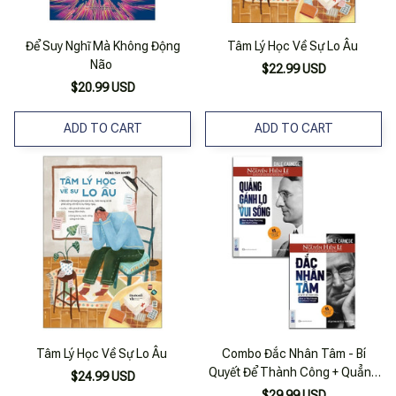
Để Suy Nghĩ Mà Không Động
Tâm Lý Học Về Sự Lo Âu
Não
$22.99 USD
$20.99 USD
ADD TO CART
ADD TO CART
Tâm Lý Học Về Sự Lo Âu
Combo Đắc Nhân Tâm - Bí
Quyết Để Thành Công + Quẳng
$24.99 USD
Gánh Lo Và Vui Sống (bộ 2
$29.99 USD