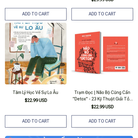
Cuốn)
ADD TO CART
ADD TO CART
Tâm Lý Học Về Sự Lo Âu
Trạm Đọc | Não Bộ Cũng Cần
"Detox" - 23 Kỹ Thuật Giải Tỏa
$22.99 USD
Căng Thẳng Và Thanh Lọc
$22.99 USD
Tâm Trí
ADD TO CART
ADD TO CART