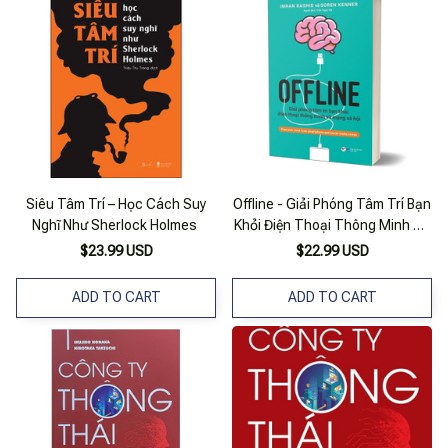
Siêu Tâm Trí – Học Cách Suy
Offline - Giải Phóng Tâm Trí Bạn
Nghĩ Như Sherlock Holmes
Khỏi Điện Thoại Thông Minh Và
Mạng Xã Hội
$23.99 USD
$22.99 USD
ADD TO CART
ADD TO CART