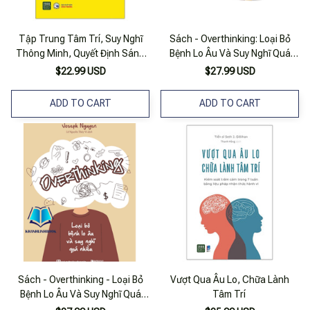
Tập Trung Tâm Trí, Suy Nghĩ
Sách - Overthinking: Loại Bỏ
Thông Minh, Quyết Định Sáng
Bệnh Lo Âu Và Suy Nghĩ Quá
Suốt
Nhiều - Mcbooks
$22.99 USD
$27.99 USD
ADD TO CART
ADD TO CART
Sách - Overthinking - Loại Bỏ
Vượt Qua Âu Lo, Chữa Lành
Bệnh Lo Âu Và Suy Nghĩ Quá
Tâm Trí
Nhiều (Mc)