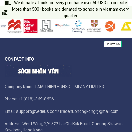
We donate a book for every purchase over 50 USD on our site
More than 500+ books are donated to schools in Vietnam every
quarter
CONTACT INFO
Company Name: LAM THIEN HUNG COMPANY LIMITED

Phone: +1 (818)-869-8696 

Email: support@vedeus.com/ tradehubhongkong@gmail.com

Address: West Wing, 2/F. 822 Lai Chi Kok Road, Cheung Shawan, 
Kowloon, Hong Kong
