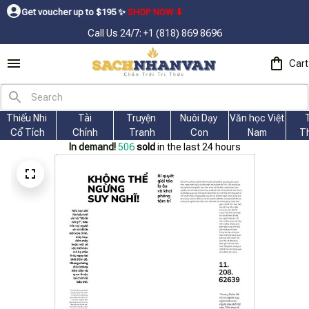
ucher up to $195ㅤ ✨ㅤ
SHOP NOW ⬇
Call Us 24/7: +1 (818) 869 8696
Cart
Thiếu Nhi 
Tài
Truyện 
Nuôi Dạy 
Văn học Việt 
Cổ Tích
Chính
Tranh
Con
Nam
T
In demand!
509
sold
in the last 24 hours