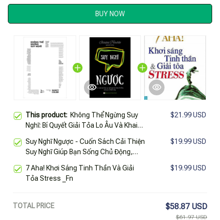
BUY NOW
This product:
Không Thể Ngừng Suy
$21.99 USD
Nghĩ: Bí Quyết Giải Tỏa Lo Âu Và Khai
Phóng Tâm Trí
Suy Nghĩ Ngược - Cuốn Sách Cải Thiện
$19.99 USD
Suy Nghĩ Giúp Bạn Sống Chủ Động,
Tích Cực Và Thành Công
7 Aha! Khơi Sáng Tinh Thần Và Giải
$19.99 USD
Tỏa Stress _Fn
TOTAL PRICE
$58.87 USD
$61.97 USD