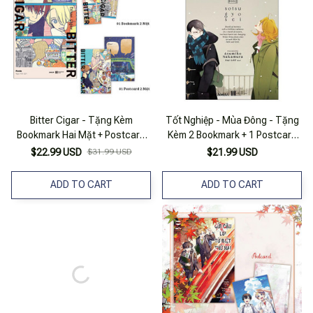
Bitter Cigar - Tặng Kèm
Tốt Nghiệp - Mùa Đông - Tặng
Bookmark Hai Mặt + Postcard
Kèm 2 Bookmark + 1 Postcard
Hai Mặt
Hai Mặt
$22.99 USD
$31.99 USD
$21.99 USD
ADD TO CART
ADD TO CART