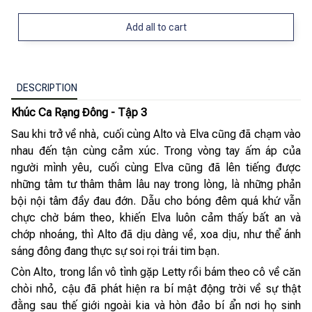
Add all to cart
DESCRIPTION
Khúc Ca Rạng Đông - Tập 3
Sau khi trở về nhà, cuối cùng Alto và Elva cũng đã chạm vào
nhau đến tận cùng cảm xúc. Trong vòng tay ấm áp của
người mình yêu, cuối cùng Elva cũng đã lên tiếng được
những tâm tư thâm thâm lâu nay trong lòng, là những phản
bội nội tâm đầy đau đớn. Dẫu cho bóng đêm quá khứ vẫn
chực chờ bám theo, khiến Elva luôn cảm thấy bất an và
chớp nhoáng, thì Alto đã dịu dàng về, xoa dịu, như thể ánh
sáng đông đang thực sự soi rọi trái tim bạn.
Còn Alto, trong lần vô tình gặp Letty rồi bám theo cô về căn
chòi nhỏ, cậu đã phát hiện ra bí mật động trời về sự thật
đằng sau thế giới ngoài kia và hòn đảo bí ẩn nơi họ sinh