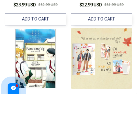
Mặt
Bookmark Hai Mặt
$23.99 USD
$32.99 USD
$22.99 USD
$31.99 USD
ADD TO CART
ADD TO CART
Bạn Cùng Lớp - Tặng Kèm 2
Nếu Có Kiếp Sau, Em Vẫn Sẽ
Bookmark + Postcard Hai Mặt
Làm Vợ Anh Chứ? - Tập 1 -
Tặng Kèm Bookmark Hai Mặt +
$21.99 USD
$21.99 USD
$29.99 USD
Postcard Hai Mặt
ADD TO CART
ADD TO CART