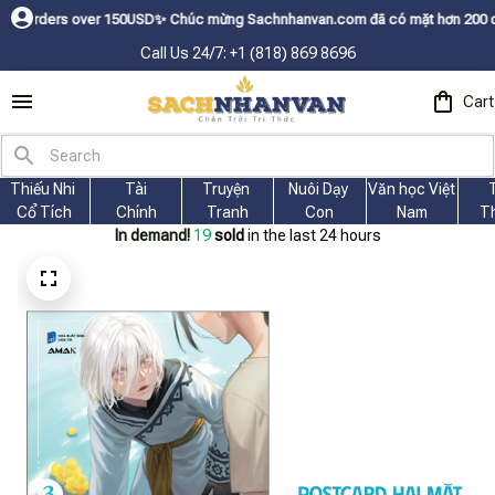
over 150USDㅤ✨
Chúc mừng Sachnhanvan.com đã có mặt hơn 200 quốc gia như 
Call Us 24/7: +1 (818) 869 8696
Cart
Thiếu Nhi 
Tài
Truyện 
Nuôi Dạy 
Văn học Việt 
Cổ Tích
Chính
Tranh
Con
Nam
T
In demand!
22
sold
in the last 24 hours