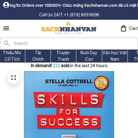
r Orders over 150USDㅤ✨
Chúc mừng Sachnhanvan.com đã có mặt hơn 200 quốc 
Call Us 24/7: +1 (818) 869 8696
Cart
Thiếu Nhi 
Tài
Truyện 
Nuôi Dạy 
Văn học Việt 
Cổ Tích
Chính
Tranh
Con
Nam
T
In demand!
224
sold
in the last 24 hours