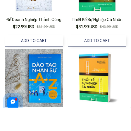
Để Doanh Nghiệp Thành Công
Thiết Kế Sự Nghiệp Cá Nhân
$22.99 USD
$31.99 USD
$31.99 USD
$43.99 USD
ADD TO CART
ADD TO CART
Đào Tạo Nhân Sự Từ A Tới Z -
Thiết Kế Sự Nghiệp Cá Nhân
Làm Thế Nào Để Phát Triển
$28.99 USD
Nhân Viên Thành Những Nhân
$21.99 USD