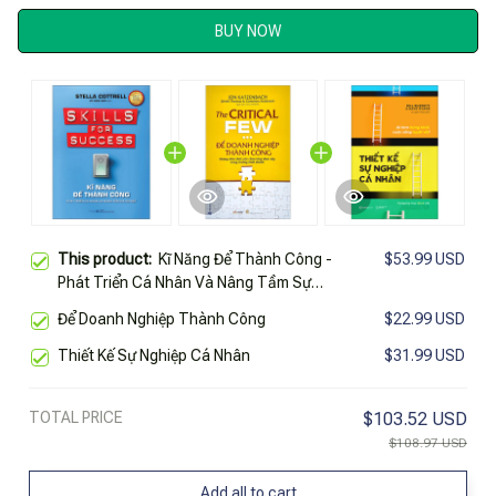
BUY NOW
This product:
Kĩ Năng Để Thành Công -
$53.99 USD
Phát Triển Cá Nhân Và Nâng Tầm Sự
Nghiệp
Để Doanh Nghiệp Thành Công
$22.99 USD
Thiết Kế Sự Nghiệp Cá Nhân
$31.99 USD
TOTAL PRICE
$103.52 USD
$108.97 USD
Add all to cart