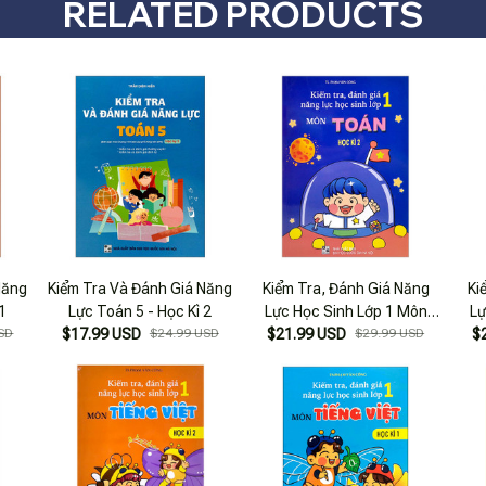
RELATED PRODUCTS
Năng
Kiểm Tra Và Đánh Giá Năng
Kiểm Tra, Đánh Giá Năng
Ki
1
Lực Toán 5 - Học Kì 2
Lực Học Sinh Lớp 1 Môn
Lự
SD
$17.99 USD
$24.99 USD
$21.99 USD
Toán - Học Kì 2
$29.99 USD
$