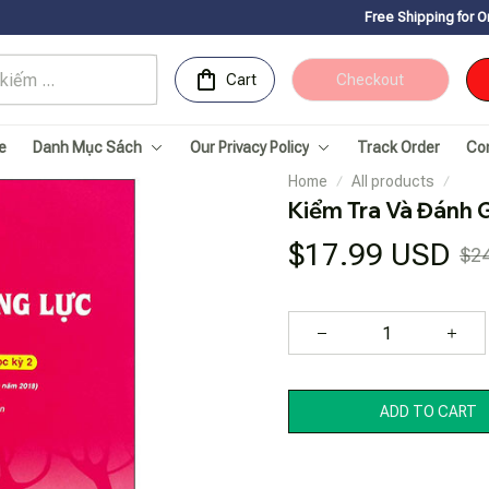
Free Shipping for Orders over 150USD
Cart
Checkout
e
Danh Mục Sách
Our Privacy Policy
Track Order
Co
Home
All products
Kiểm Tra Và Đánh G
$17.99 USD
$2
ADD TO CART