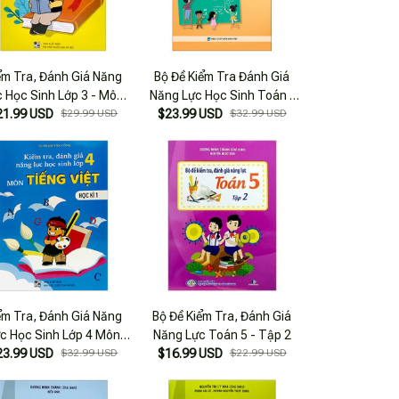
ểm Tra, Đánh Giá Năng
Bộ Đề Kiểm Tra Đánh Giá
c Học Sinh Lớp 3 - Môn
Năng Lực Học Sinh Toán -
21.99 USD
Tiếng Việt - Học Kì 2
$29.99 USD
$23.99 USD
Tiếng Việt 2
$32.99 USD
ểm Tra, Đánh Giá Năng
Bộ Đề Kiểm Tra, Đánh Giá
c Học Sinh Lớp 4 Môn
Năng Lực Toán 5 - Tập 2
23.99 USD
Tiếng Việt - Học Kì 1
$32.99 USD
$16.99 USD
$22.99 USD