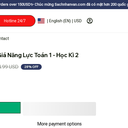
ㅤ✨
Chúc mừng Sachnhanvan.com đã có mặt hơn 200 quốc gia như Mỹ, Canada,
Hotline 24/7
| English (EN) | USD
ntact
iá Năng Lực Toán 1 - Học Kì 2
4.99 USD
28% OFF
More payment options