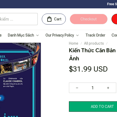
Free Shipping for Or
Cart
Checkout
e
Danh Mục Sách
Our Privacy Policy
Track Order
Co
Home
All products
Kiến Thức Căn Bản 
Ảnh
$31.99 USD
ADD TO CART