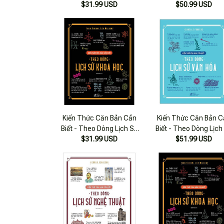
$31.99 USD
Điện Ảnh
$50.99 USD
Điện Ảnh
Kiến Thức Căn Bản Cần
Kiến Thức Căn Bản C
Biết - Theo Dòng Lịch Sử
Biết - Theo Dòng Lịch
$31.99 USD
Khoa Học
$51.99 USD
Văn Hóa