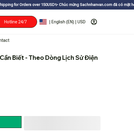
ders over 150USDㅤ✨
Chúc mừng Sachnhanvan.com đã có mặt hơn 200 quốc gia 
Hotline 24/7
| English (EN) | USD
ntact
Cần Biết - Theo Dòng Lịch Sử Điện 