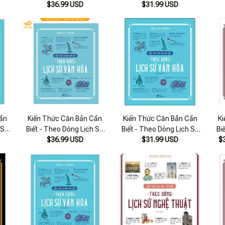
$36.99 USD
Điện Ảnh
Sử Điện Ảnh
$31.99 USD
Sử
ần
Kiến Thức Căn Bản Cần
Kiến Thức Căn Bản Cần
K
 Sử
Biết - Theo Dòng Lịch Sử
Biết - Theo Dòng Lịch Sử
Bi
$36.99 USD
Văn Hóa
$31.99 USD
Văn Hóa
$