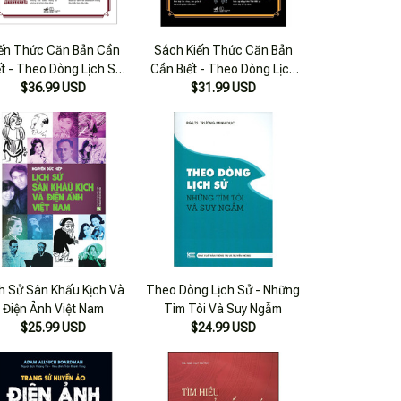
iến Thức Căn Bản Cần
Sách Kiến Thức Căn Bản
ết - Theo Dòng Lịch Sử
Cần Biết - Theo Dòng Lịch
Nghệ Thuật - Gérard
$36.99 USD
Sử Khoa Học (Tb 2022) -
$31.99 USD
izeau - May^Sao - (Bìa
Nhã Nam - Bản Quyền
Mềm)
ch Sử Sân Khấu Kịch Và
Theo Dòng Lịch Sử - Những
Điện Ảnh Việt Nam
Tìm Tòi Và Suy Ngẫm
$25.99 USD
$24.99 USD