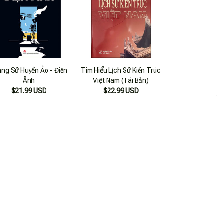
ang Sử Huyền Ảo - Điện
Tìm Hiểu Lịch Sử Kiến Trúc
Ảnh
Việt Nam (Tái Bản)
$21.99 USD
$22.99 USD