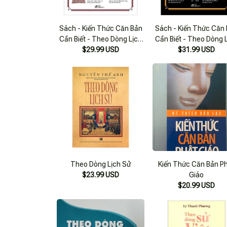
Sách - Kiến Thức Căn Bản
Sách - Kiến Thức Căn
Cần Biết - Theo Dòng Lịch
Cần Biết - Theo Dòng 
Sử Nghệ Thuật
$29.99 USD
Sử Khoa Học
$31.99 USD
Theo Dòng Lịch Sử
Kiến Thức Căn Bản P
$23.99 USD
Giáo
$20.99 USD