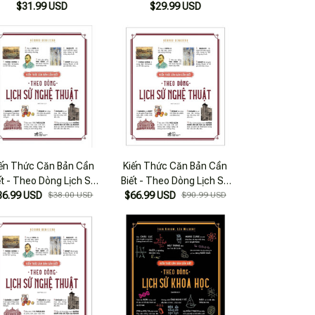
 Điện Ảnh - Nhã Nam -
$31.99 USD
Nghệ Thuật
$29.99 USD
Bản Quyền
iến Thức Căn Bản Cần
Kiến Thức Căn Bản Cần
ết - Theo Dòng Lịch Sử
Biết - Theo Dòng Lịch Sử
36.99 USD
Nghệ Thuật
$38.00 USD
$66.99 USD
Nghệ Thuật
$90.99 USD