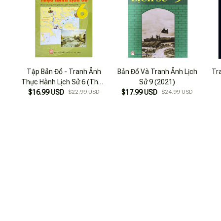
Tập Bản Đồ - Tranh Ảnh
Bản Đồ Và Tranh Ảnh Lịch
Tr
Thực Hành Lịch Sử 6 (Theo
Sử 9 (2021)
Chương Trình GDPT 2018)
$16.99 USD
$22.99 USD
$17.99 USD
$24.99 USD
SẢN PHẨM VỪA XEM