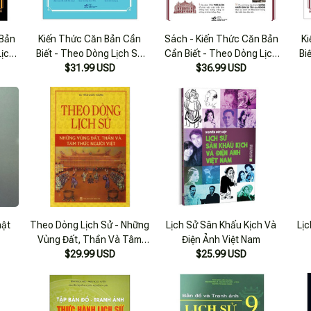
 Bản
Kiến Thức Căn Bản Cần
Sách - Kiến Thức Căn Bản
K
Lịch
Biết - Theo Dòng Lịch Sử
Cần Biết - Theo Dòng Lịch
Bi
Văn Hóa Tặng Bookmark
$31.99 USD
Sử Nghệ Thuật - Nhã Nam
$36.99 USD
Vadata
Official
Den
hật
Theo Dòng Lịch Sử - Những
Lịch Sử Sân Khấu Kịch Và
Lị
Vùng Đất, Thần Và Tâm
Điện Ảnh Việt Nam
Thức Người Việt (Ht)
$29.99 USD
$25.99 USD