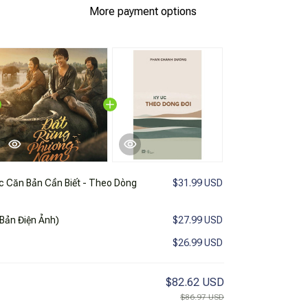
More payment options
c Căn Bản Cần Biết - Theo Dòng
$31.99 USD
Bản Điện Ảnh)
$27.99 USD
$26.99 USD
$82.62 USD
$86.97 USD