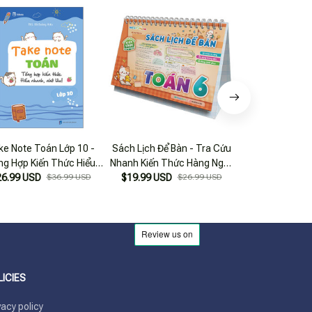
ke Note Toán Lớp 10 -
Sách Lịch Để Bàn - Tra Cứu
Làm Chủ Kiến
g Hợp Kiến Thức Hiểu
Nhanh Kiến Thức Hàng Ngày
Bằng Sơ Đồ Tư 
26.99 USD
Nhanh, Nhớ Lâu!
$36.99 USD
$19.99 USD
- Toán 6
$26.99 USD
$29.99 USD
Tập 
LICIES
vacy policy