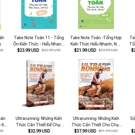
iến
Take Note Toán 11 - Tổng
Take Note Toán -Tổng Hợp
Ta
)
Ôn Kiến Thức - Hiểu Nhanh,
Kiến Thức Hiểu Nhanh, Nhớ
Tổ
SD
$23.99 USD
Nhớ Lâu
$32.99 USD
$21.99 USD
Lâu - Lớp 12
$29.99 USD
$
oán
Ultrarunning: Những Kiến
Ultrarunning: Những Kiến
Sổ
 6 -
Thức Cần Thiết Để Chạy
Thức Cần Thiết Cho Chạy
SD
$32.99 USD
Siêu Dài
$37.99 USD
Siêu Dài
$51.99 USD
$