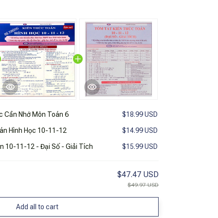
c Cần Nhớ Môn Toán 6
$18.99 USD
án Hình Học 10-11-12
$14.99 USD
 10-11-12 - Đại Số - Giải Tích
$15.99 USD
$47.47 USD
$49.97 USD
Add all to cart