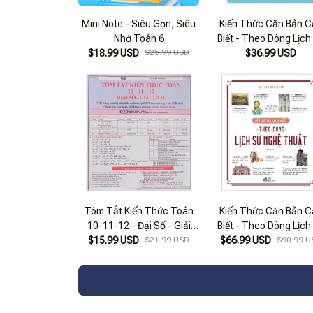
Mini Note - Siêu Gọn, Siêu
Kiến Thức Căn Bản C
Nhớ Toán 6
Biết - Theo Dòng Lịch
$18.99 USD
$25.99 USD
$36.99 USD
Văn Hóa
Tóm Tắt Kiến Thức Toán
Kiến Thức Căn Bản C
10-11-12 - Đại Số - Giải
Biết - Theo Dòng Lịch
$15.99 USD
Tích
$21.99 USD
$66.99 USD
Nghệ Thuật
$90.99 U