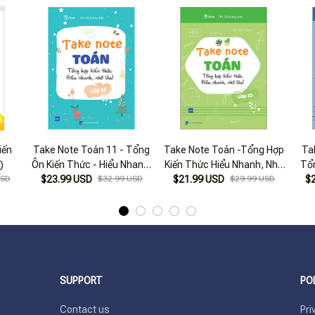
iến
Take Note Toán 11 - Tổng
Take Note Toán -Tổng Hợp
Ta
)
Ôn Kiến Thức - Hiểu Nhanh,
Kiến Thức Hiểu Nhanh, Nhớ
Tổn
USD
$23.99 USD
Nhớ Lâu
$32.99 USD
$21.99 USD
Lâu - Lớp 12
$29.99 USD
$
SUPPORT
PO
Contact us
Pri