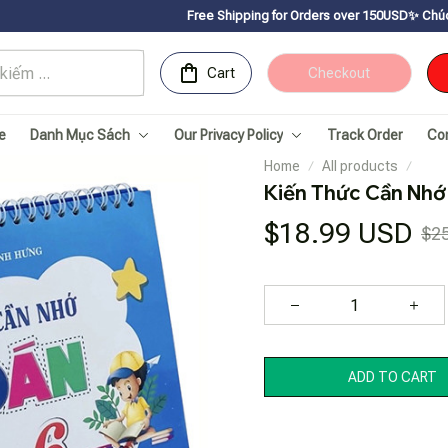
Free Shipping for Orders over 150USDㅤ✨
Chúc mừng Sachnhanv
Cart
Checkout
e
Danh Mục Sách
Our Privacy Policy
Track Order
Co
Home
All products
Kiến Thức Cần Nhớ
$18.99 USD
$2
ADD TO CART