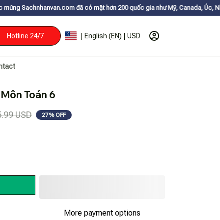
an.com đã có mặt hơn 200 quốc gia như Mỹ, Canada, Úc, Nhật, Hàn, và các
Hotline 24/7
| English (EN) | USD
ntact
 Môn Toán 6
5.99 USD
27% OFF
More payment options