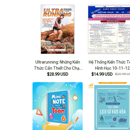
Ultrarunning: Những Kiến
Hệ Thống Kiến Thức 
Thức Cần Thiết Cho Chạy
Hình Học 10-11-12
$28.99 USD
Siêu Dài
$14.99 USD
$20.99 U