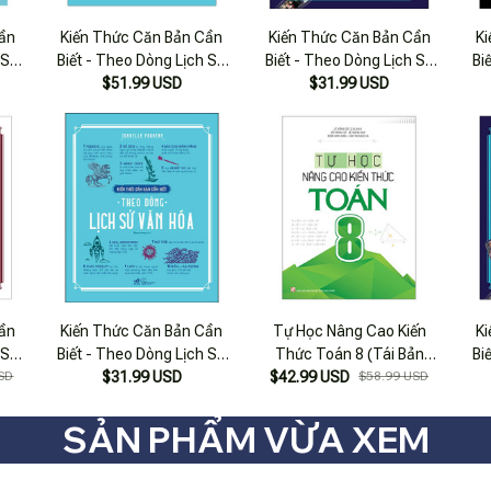
ần
Kiến Thức Căn Bản Cần
Kiến Thức Căn Bản Cần
K
 Sử
Biết - Theo Dòng Lịch Sử
Biết - Theo Dòng Lịch Sử
Bi
$51.99 USD
Văn Hóa
$31.99 USD
Điện Ảnh
ần
Kiến Thức Căn Bản Cần
Tự Học Nâng Cao Kiến
K
 Sử
Biết - Theo Dòng Lịch Sử
Thức Toán 8 (Tái Bản
Bi
SD
$31.99 USD
Văn Hóa
$42.99 USD
2022)
$58.99 USD
SẢN PHẨM VỪA XEM