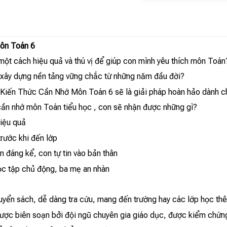
ôn Toán 6
ột cách hiệu quả và thú vị để giúp con mình yêu thích môn Toán
xây dựng nền tảng vững chắc từ những năm đầu đời?
 Kiến Thức Cần Nhớ Môn Toán 6 sẽ là giải pháp hoàn hảo dành c
 cần nhớ môn Toán tiểu học , con sẽ nhận được những gì?
iệu quả
trước khi đến lớp
 đáng kể, con tự tin vào bản thân
ọc tập chủ động, ba mẹ an nhàn
uyển sách, dễ dàng tra cứu, mang đến trường hay các lớp học th
ược biên soạn bởi đội ngũ chuyên gia giáo dục, được kiểm chứn