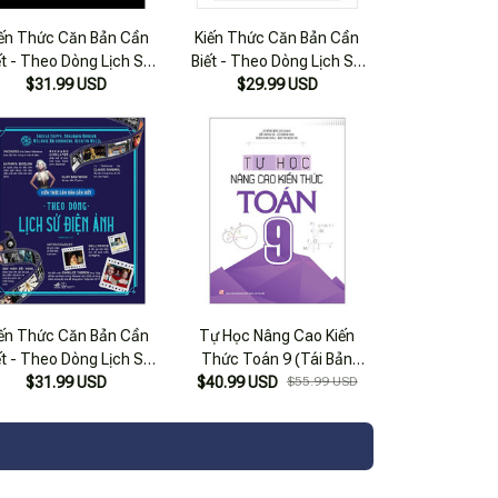
iến Thức Căn Bản Cần
Kiến Thức Căn Bản Cần
ết - Theo Dòng Lịch Sử
Biết - Theo Dòng Lịch Sử
$31.99 USD
Khoa Học
Nghệ Thuật
$29.99 USD
iến Thức Căn Bản Cần
Tự Học Nâng Cao Kiến
ết - Theo Dòng Lịch Sử
Thức Toán 9 (Tái Bản
$31.99 USD
Điện Ảnh
$40.99 USD
2022)
$55.99 USD