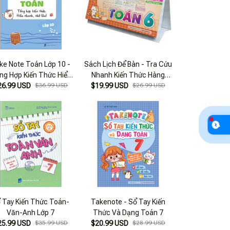
ke Note Toán Lớp 10 -
Sách Lịch Để Bàn - Tra Cứu
ng Hợp Kiến Thức Hiểu
Nhanh Kiến Thức Hàng
26.99 USD
Nhanh, Nhớ Lâu!
$36.99 USD
$19.99 USD
Ngày - Toán 6
$26.99 USD
 Tay Kiến Thức Toán-
Takenote - Sổ Tay Kiến
Văn-Anh Lớp 7
Thức Và Dạng Toán 7
25.99 USD
$35.99 USD
$20.99 USD
$28.99 USD