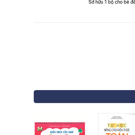
Sở hữu 1 bộ cho bé để