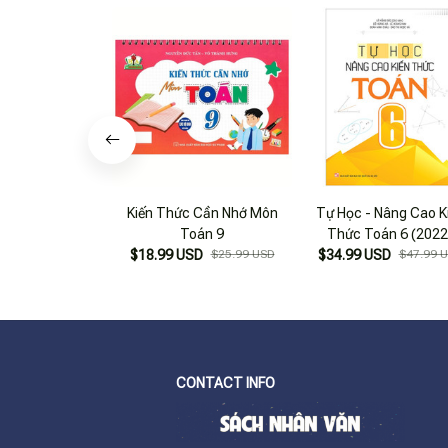
Kiến Thức Cần Nhớ Môn
Tự Học - Nâng Cao K
Toán 9
Thức Toán 6 (2022
$18.99 USD
$25.99 USD
$34.99 USD
$47.99 
CONTACT INFO