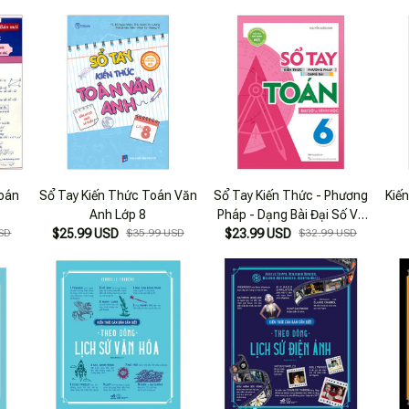
Toán
Sổ Tay Kiến Thức Toán Văn
Sổ Tay Kiến Thức - Phương
Kiế
Anh Lớp 8
Pháp - Dạng Bài Đại Số Và
SD
$25.99 USD
$35.99 USD
$23.99 USD
Hình Học Toán 6
$32.99 USD