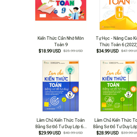
Kiến Thức Cần Nhớ Môn
Tự Học - Nâng Cao K
Toán 9
Thức Toán 6 (2022
$18.99 USD
$25.99 USD
$34.99 USD
$47.99 U
Làm Chủ Kiến Thức Toán
Làm Chủ Kiến Thức T
Bằng Sơ Đồ Tư Duy Lớp 6 -
Bằng Sơ Đồ Tư Duy Lớp
$29.99 USD
Tập 2
$40.99 USD
$28.99 USD
Tập 1
$39.99 U