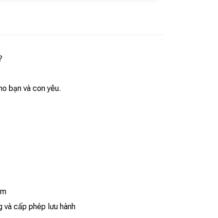
?
ho bạn và con yêu.
êm
g và cấp phép lưu hành