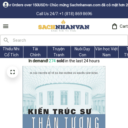
ers over 150USDㅤ✨
Chúc mừng Sachnhanvan.com đã có mặt hơn 200 quốc gia 
Call Us 24/7: +1 (818) 869 8696
Cart
Thiếu Nhi 
Tài
Truyện 
Nuôi Dạy 
Văn học Việt 
Cổ Tích
Chính
Tranh
Con
Nam
T
In demand!
278
sold
in the last 24 hours