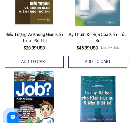
Biểu Tượng Và Không Gian Kiến
Kỹ Thuật Đồ Họa Của Kiến Trúc
Trúc - Đô Thị
Sư
$20.99 USD
$46.99 USD
$63.99 USD
ADD TO CART
ADD TO CART