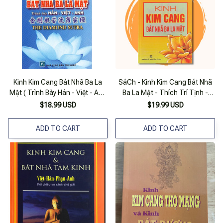
Kinh Kim Cang Bát Nhã Ba La
SáCh - Kinh Kim Cang Bát Nhã
Mật ( Trình Bày Hán - Việt - Anh
Ba La Mật - Thích Trí Tịnh -
)
Anan Books
$18.99 USD
$19.99 USD
ADD TO CART
ADD TO CART