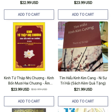
$22.99 USD
$23.99 USD
ADD TO CART
ADD TO CART
Kinh Tứ Thập Nhị Chương - Kinh
Tìm Hiểu Kinh Kim Cang - Ni Sư
Bốn Mươi Hai Chương - Âm
Trí Hải (Sách Kèm Quà Tặng)
Nghĩa
$23.99 USD
$32.99 USD
$21.99 USD
ADD TO CART
ADD TO CART