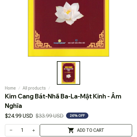
Home
All products
Kim Cang Bát-Nhã Ba-La-Mật Kinh - Âm 
Nghĩa
$24.99 USD
$33.99 USD
26% OFF
ADD TO CART