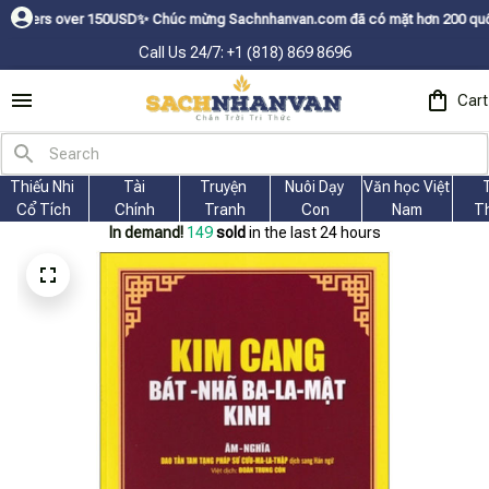
SDㅤ✨
Chúc mừng Sachnhanvan.com đã có mặt hơn 200 quốc gia như Mỹ, Canad
Call Us 24/7: +1 (818) 869 8696
Cart
Thiếu Nhi 
Tài
Truyện 
Nuôi Dạy 
Văn học Việt 
Cổ Tích
Chính
Tranh
Con
Nam
T
In demand!
149
sold
in the last 24 hours