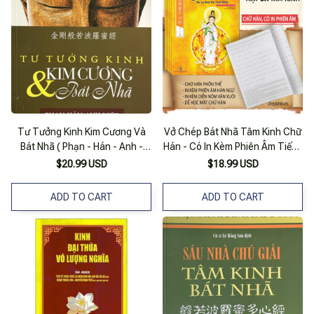
Tư Tưởng Kinh Kim Cương Và
Vở Chép Bát Nhã Tâm Kinh Chữ
Bát Nhã ( Phạn - Hán - Anh -
Hán - Có In Kèm Phiên Âm Tiếng
Việt )
Việt - Học Tiếng Trung Qua
$20.99 USD
$18.99 USD
Chép Kinh Phật - Bát Nhã Tâm
Kinh - Kinh Trí Tuệ Chepkinh
ADD TO CART
ADD TO CART