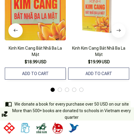
Kinh Kim Cang Bát Nhã Ba La
Kinh Kim Cang Bát Nhã Ba La
Mật
Mật
$18.99 USD
$19.99 USD
ADD TO CART
ADD TO CART
We donate a book for every purchase over 50 USD on our site
More than 500+ books are donated to schools in Vietnam every
quarter