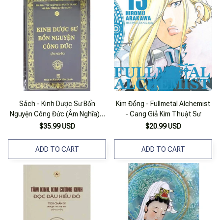
Sách - Kinh Dược Sư Bổn
Kim Đồng - Fullmetal Alchemist
Nguyện Công Đức (Âm Nghĩa) -
- Cang Giả Kim Thuật Sư
Bìa Cứng
$35.99 USD
$20.99 USD
ADD TO CART
ADD TO CART