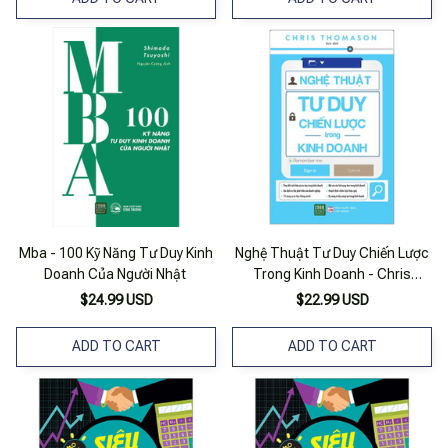
Mba - 100 Kỹ Năng Tư Duy Kinh
Nghệ Thuật Tư Duy Chiến Lược
Doanh Của Người Nhật
Trong Kinh Doanh - Chris
Thomason
$24.99 USD
$22.99 USD
ADD TO CART
ADD TO CART