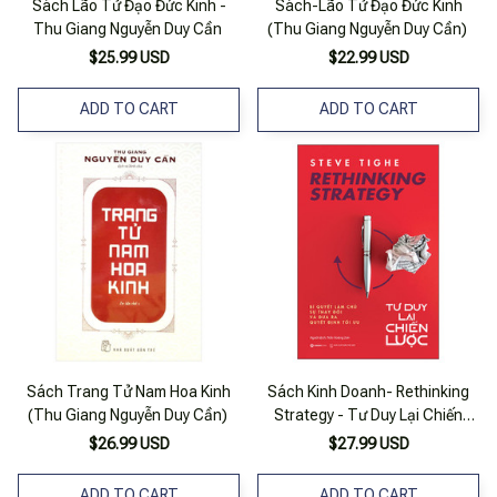
Sách Lão Tử Đạo Đức Kinh -
Sách-Lão Tử Đạo Đức Kinh
Thu Giang Nguyễn Duy Cần
(Thu Giang Nguyễn Duy Cần)
$25.99 USD
$22.99 USD
ADD TO CART
ADD TO CART
Sách Trang Tử Nam Hoa Kinh
Sách Kinh Doanh- Rethinking
(Thu Giang Nguyễn Duy Cần)
Strategy - Tư Duy Lại Chiến
Lược
$26.99 USD
$27.99 USD
ADD TO CART
ADD TO CART