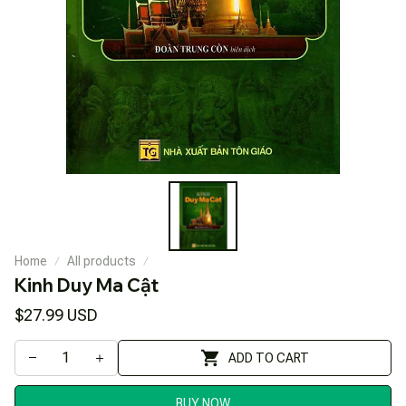
Home
All products
Kinh Duy Ma Cật
$27.99 USD
ADD TO CART
BUY NOW