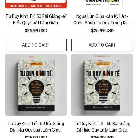
Tư Duy Kinh Tế: 50 Bài Giảng Để
Ngựa Lùn Giữa Đàn Kỳ Lân-
Hiểu Quy Luật Làm Giàu
Cuốn Sách Tư Duy Trong Kinh
Doanh
$26.99 USD
$25.99 USD
ADD TO CART
ADD TO CART
Tư Duy Kinh Tế - 50 Bài Giảng
Tư Duy Kinh Tế - 50 Bài Giảng
Để Hiểu Quy Luật Làm Giàu
Để Hiểu Quy Luật Làm Giàu
$26.99 USD
$26.99 USD