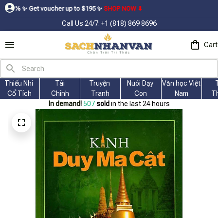
t voucher up to $195ㅤ ✨ㅤ
SHOP NOW ⬇
Call Us 24/7: +1 (818) 869 8696
Cart
Thiếu Nhi 
Tài
Truyện 
Nuôi Dạy 
Văn học Việt 
Cổ Tích
Chính
Tranh
Con
Nam
T
In demand!
511
sold
in the last 24 hours