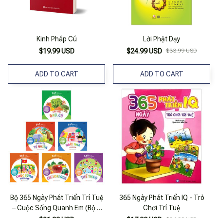
Kinh Pháp Cú
Lời Phật Dạy
$19.99 USD
$24.99 USD
$33.99 USD
ADD TO CART
ADD TO CART
Bộ 365 Ngày Phát Triển Trí Tuệ
365 Ngày Phát Triển IQ - Trò
– Cuộc Sống Quanh Em (Bộ 6
Chơi Trí Tuệ