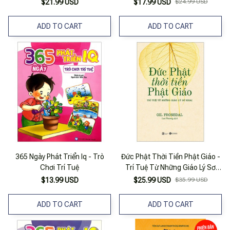
Cuốn)
$21.99 USD
$17.99 USD
$24.99 USD
ADD TO CART
ADD TO CART
365 Ngày Phát Triển Iq - Trò
Đức Phật Thời Tiền Phật Giáo -
Chơi Trí Tuệ
Trí Tuệ Từ Những Giáo Lý Sơ
Khai
$13.99 USD
$25.99 USD
$35.99 USD
ADD TO CART
ADD TO CART