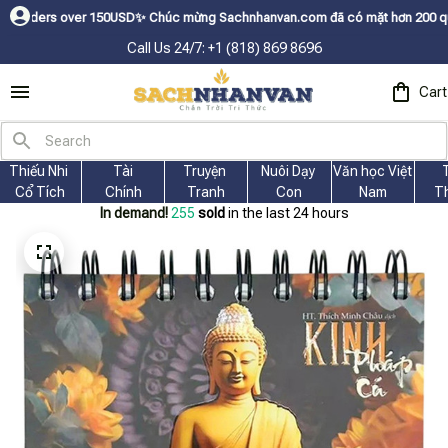
0USDㅤ✨
Chúc mừng Sachnhanvan.com đã có mặt hơn 200 quốc gia như Mỹ, Can
Call Us 24/7: +1 (818) 869 8696
Cart
Thiếu Nhi 
Tài
Truyện 
Nuôi Dạy 
Văn học Việt 
Cổ Tích
Chính
Tranh
Con
Nam
T
In demand!
259
sold
in the last 24 hours