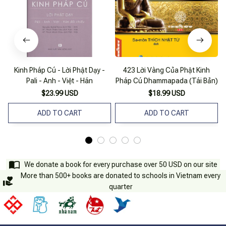
Kinh Pháp Cú - Lời Phật Dạy -
423 Lời Vàng Của Phật Kinh
Pali - Anh - Việt - Hán
Pháp Cú Dhammapada (Tái Bản)
$23.99 USD
$18.99 USD
ADD TO CART
ADD TO CART
We donate a book for every purchase over 50 USD on our site
More than 500+ books are donated to schools in Vietnam every
quarter