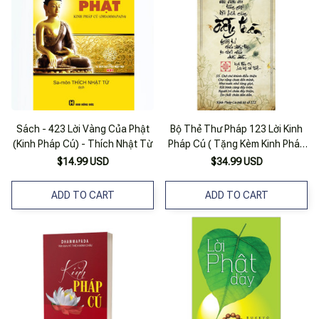
Sách - 423 Lời Vàng Của Phật
Bộ Thẻ Thư Pháp 123 Lời Kinh
(Kinh Pháp Cú) - Thích Nhật Từ
Pháp Cú ( Tặng Kèm Kinh Pháp
Cú Bìa Cứng Bỏ Túi )
$14.99 USD
$34.99 USD
ADD TO CART
ADD TO CART