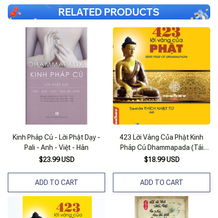
RELATED PRODUCTS
Kinh Pháp Cú - Lời Phật Dạy -
423 Lời Vàng Của Phật Kinh
Pali - Anh - Việt - Hán
Pháp Cú Dhammapada (Tái
Bản)
$23.99 USD
$18.99 USD
ADD TO CART
ADD TO CART