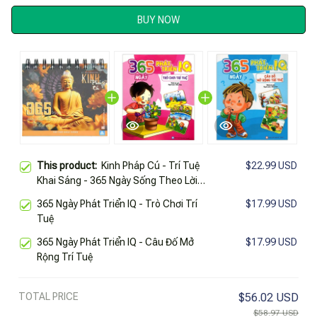
BUY NOW
This product:
Kinh Pháp Cú - Trí Tuệ
$22.99 USD
Khai Sáng - 365 Ngày Sống Theo Lời
Phật Dạy
365 Ngày Phát Triển IQ - Trò Chơi Trí
$17.99 USD
Tuệ
365 Ngày Phát Triển IQ - Câu Đố Mở
$17.99 USD
Rộng Trí Tuệ
TOTAL PRICE
$56.02 USD
$58.97 USD