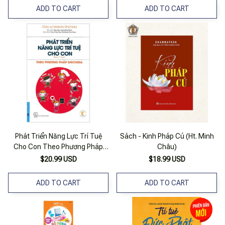
ADD TO CART
ADD TO CART
Phát Triển Năng Lực Trí Tuệ
Sách - Kinh Pháp Cú (Ht. Minh
Cho Con Theo Phương Pháp
Châu)
Shichida
$20.99 USD
$18.99 USD
ADD TO CART
ADD TO CART