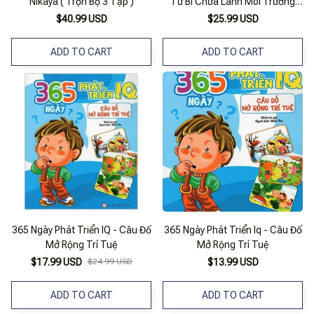
Nikaya ( Trọn Bộ 3 Tập )
Từ Bi Chữa Lành Môi Trường
Sống Theo Trí Tuệ Phật Giáo
$40.99 USD
$25.99 USD
ADD TO CART
ADD TO CART
365 Ngày Phát Triển IQ - Câu Đố
365 Ngày Phát Triển Iq - Câu Đố
Mở Rộng Trí Tuệ
Mở Rộng Trí Tuệ
$17.99 USD
$24.99 USD
$13.99 USD
ADD TO CART
ADD TO CART