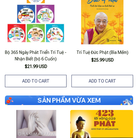
Bộ 365 Ngày Phát Triển Trí Tuệ -
Trí Tuệ Đức Phật (Bìa Mềm)
Nhận Biết (bộ 6 Cuốn)
$25.99 USD
$21.99 USD
ADD TO CART
ADD TO CART
SẢN PHẨM VỪA XEM