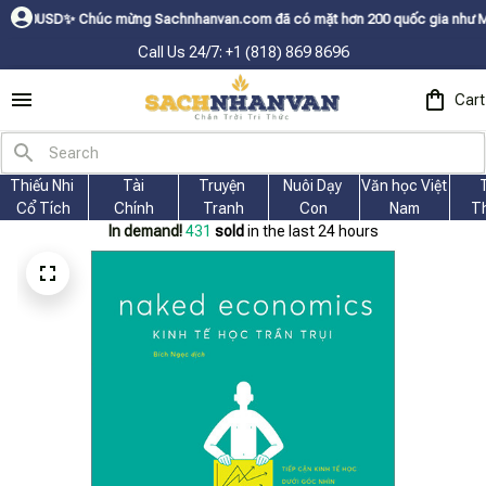
ㅤ✨
Chúc mừng Sachnhanvan.com đã có mặt hơn 200 quốc gia như Mỹ, Canada, 
Call Us 24/7: +1 (818) 869 8696
Cart
Thiếu Nhi 
Tài
Truyện 
Nuôi Dạy 
Văn học Việt 
Cổ Tích
Chính
Tranh
Con
Nam
T
In demand!
431
sold
in the last 24 hours