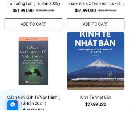
Tư Tưởng Lớn (Tái Bản 2023)
Essentials Of Economics - Bìa
Cứng (Tái Bản 2024)
$51.99 USD
$70.99 USD
$61.99 USD
$83.99 USD
ADD TO CART
ADD TO CART
Cách Nền Kinh Tế Vận Hành (
Kinh Tế Nhật Bản
Tái Bản 2021 )
$27.99 USD
$23.99 USD
ADD TO CART
ADD TO CART