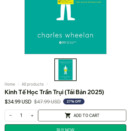
Home
All products
Kinh Tế Học Trần Trụi (Tái Bản 2025)
$34.99 USD
$47.99 USD
27% OFF
ADD TO CART
BUY NOW