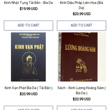
Kinh Nhật Tụng Tái Bản - Bìa Da
Kinh Diệu Pháp Liên Hoa (Bìa
Da)
$19.99 USD
$20.99 USD
ADD TO CART
ADD TO CART
Kinh Vạn Phật Bìa Da ( Tái Bản )
Sách - Kinh Lương Hoàng Sám (
Bìa Da )
$20.99 USD
$20.99 USD