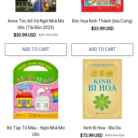
Anne Tóc Đỏ Và Ngôi Nhà Mơ
Bức Họa Kinh Thánh (bìa Cứng)
Ước (Tái Bản 2025)
$33.99 USD
$30.99 USD
$41.99 USD
ADD TO CART
ADD TO CART
Bé Tập Tô Màu - Ngôi Nhà Mơ
Kinh Bi Hoa - Bìa Da
Ước
$73.99 USD
$99.99 USD