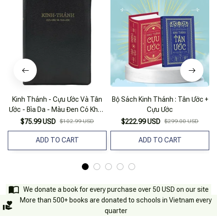
Kinh Thánh - Cựu Ước Và Tân
Bộ Sách Kinh Thánh : Tân Ước +
Ước - Bìa Da - Màu Đen Có Khóa
Cựu Ước
Kéo
$75.99 USD
$102.99 USD
$222.99 USD
$299.00 USD
ADD TO CART
ADD TO CART
We donate a book for every purchase over 50 USD on our site
More than 500+ books are donated to schools in Vietnam every
quarter