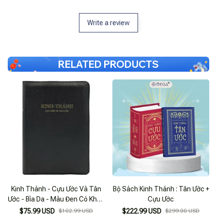
Write a review
RELATED PRODUCTS
Kinh Thánh - Cựu Ước Và Tân
Bộ Sách Kinh Thánh : Tân Ước +
Ước - Bìa Da - Màu Đen Có Khóa
Cựu Ước
Kéo
$75.99 USD
$102.99 USD
$222.99 USD
$299.00 USD