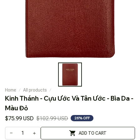
Home
All products
Kinh Thánh - Cựu Ước Và Tân Ước - Bìa Da - 
Màu Đỏ
$75.99 USD
$102.99 USD
26% OFF
ADD TO CART