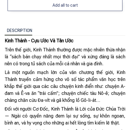
Add all to cart
DESCRIPTION
Kinh Thánh - Cựu Ước Và Tân Ước
Trên thế giới, Kinh Thánh thường được mặc nhiên thừa nhận
là “sách bán chạy nhất mọi thời đại” và xứng đáng là sách
nên có trong tủ sách của mỗi cá nhân và gia đình.
Là một nguồn mạch lớn của văn chương thế giới, Kinh
Thánh truyền cảm hứng cho vô số tác phẩm văn học trên
khắp thế giới qua các câu chuyện kinh điển như: chuyện A-
đam và Ê-va ăn “trái cấm”; chuyện chiếc tàu Nô-ê; chuyện
chàng chăn cừu Đa-vít và gã khổng lồ Gô-li-át…
Đối với người Cơ Đốc, Kinh Thánh là Lời của Đức Chúa Trời
— Ngài có quyền năng đem lại sự sống, sự khôn ngoan,
bình an, và hy vọng cho những ai hết lòng tìm kiếm lẽ thật.