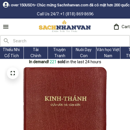
✨
Chúc mừng Sachnhanvan.com đã có mặt hơn 200 quốc gia như Mỹ, Canada, Ú
Call Us 24/7: +1 (818) 869 8696
Cart
Thiếu Nhi 
Tài
Truyện 
Nuôi Dạy 
Văn học Việt 
Cổ Tích
Chính
Tranh
Con
Nam
T
In demand!
221
sold
in the last 24 hours