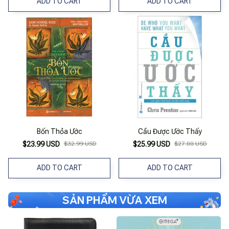
ADD TO CART
ADD TO CART
Bốn Thỏa Ước
Cầu Được Ước Thấy
$23.99 USD
$32.99 USD
$25.99 USD
$27.00 USD
ADD TO CART
ADD TO CART
SẢN PHẨM VỪA XEM