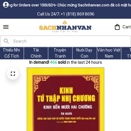
r Orders over 150USDㅤ✨
Chúc mừng Sachnhanvan.com đã có mặt hơn 200 quốc 
Call Us 24/7: +1 (818) 869 8696
Cart
Thiếu Nhi 
Tài
Truyện 
Nuôi Dạy 
Văn học Việt 
Cổ Tích
Chính
Tranh
Con
Nam
T
In demand!
467
sold
in the last 24 hours