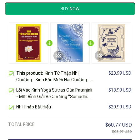
BUY NOW
This product:
Kinh Tứ Thập Nhị
$23.99 USD
Chương - Kinh Bốn Mươi Hai Chương -
Âm Nghĩa
Lối Vào Kinh Yoga Sutras Của Patanjali
$18.99 USD
- Một Bình Giải Về Chương “Samadhi
Pada”
Nhị Thập Bất Hiếu
$20.99 USD
TOTAL PRICE
$60.77 USD
$63.97 USD