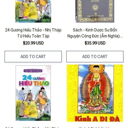
24 Gương Hiếu Thảo - Nhị Thập
Sách - Kinh Dược Sư Bổn
Tứ Hiếu Toàn Tập
Nguyện Công Đức (Âm Nghĩa) -
Bìa Cứng
$20.99 USD
$35.99 USD
ADD TO CART
ADD TO CART