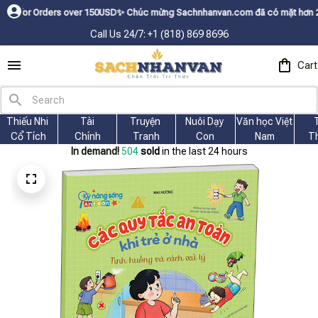
ders over 150USDㅤ✨
Chúc mừng Sachnhanvan.com đã có mặt hơn 200 quốc gia 
Call Us 24/7: +1 (818) 869 8696
Cart
Thiếu Nhi 
Tài
Truyện 
Nuôi Dạy 
Văn học Việt 
Cổ Tích
Chính
Tranh
Con
Nam
T
In demand!
505
sold
in the last 24 hours