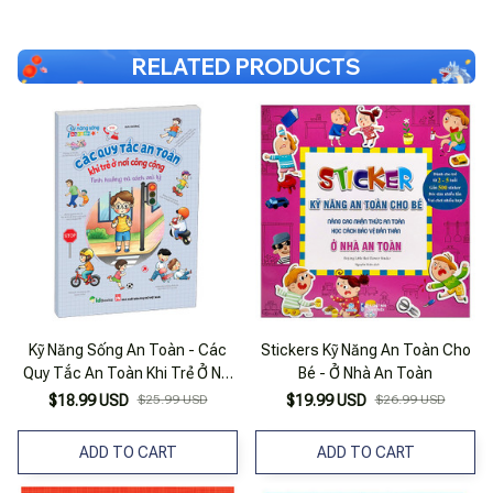
RELATED PRODUCTS
Kỹ Năng Sống An Toàn - Các
Stickers Kỹ Năng An Toàn Cho
Quy Tắc An Toàn Khi Trẻ Ở Nơi
Bé - Ở Nhà An Toàn
Công Cộng - Tình Huống Và
$18.99 USD
$25.99 USD
$19.99 USD
$26.99 USD
Cách Xử Lý
ADD TO CART
ADD TO CART