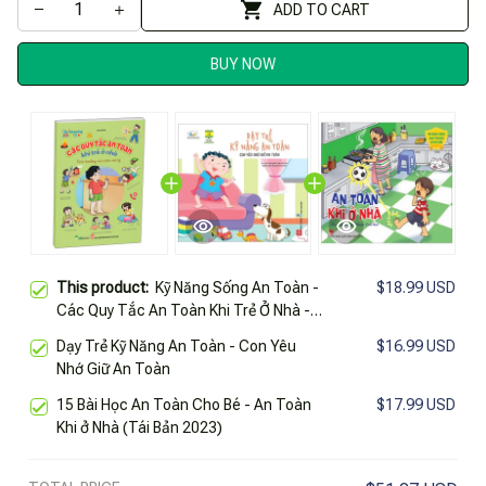
ADD TO CART
BUY NOW
This product:
Kỹ Năng Sống An Toàn -
$18.99 USD
Các Quy Tắc An Toàn Khi Trẻ Ở Nhà -
Tình Huống Và Cách Xử Lý
Dạy Trẻ Kỹ Năng An Toàn - Con Yêu
$16.99 USD
Nhớ Giữ An Toàn
15 Bài Học An Toàn Cho Bé - An Toàn
$17.99 USD
Khi ở Nhà (Tái Bản 2023)