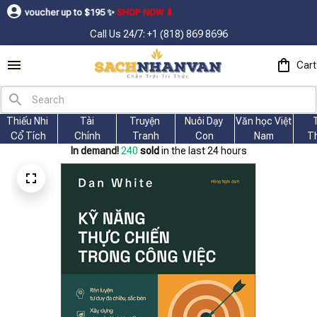
r up to $195ㅤ ✨ㅤ
SHOP NOW ⬇
Call Us 24/7: +1 (818) 869 8696
Cart
Thiếu Nhi 
Tài
Truyện 
Nuôi Dạy 
Văn học Việt 
Cổ Tích
Chính
Tranh
Con
Nam
T
In demand!
244
sold
in the last 24 hours