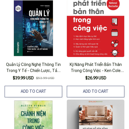
Quản Lý Công Nghệ Thông Tin
Kỹ Năng Phát Triển Bản Thân
Trong Y Tế - Chiến Lược, Tầm
Trong Công Việc - Ken Cole
Nhìn Và Kỹ Năng
Man - Thùy Minh Dịch - (Bìa
$39.99 USD
$26.99 USD
$53.99 USD
Mềm)
ADD TO CART
ADD TO CART