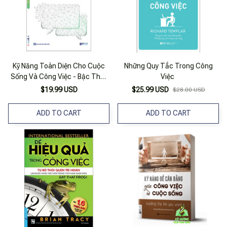
Kỹ Năng Toàn Diện Cho Cuộc
Những Quy Tắc Trong Công
Sống Và Công Việc - Bậc Thầy
Việc
Giao Tiếp
$19.99 USD
$25.99 USD
$28.00 USD
ADD TO CART
ADD TO CART