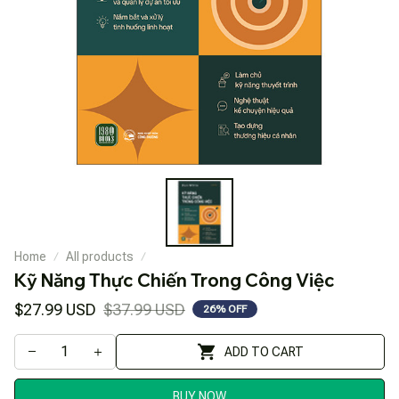
Home
All products
Kỹ Năng Thực Chiến Trong Công Việc
$27.99 USD
$37.99 USD
26% OFF
ADD TO CART
BUY NOW