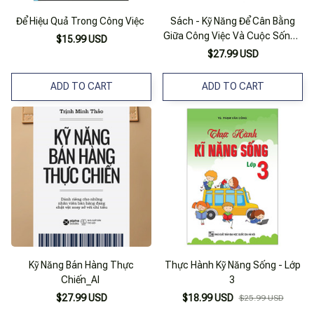
Để Hiệu Quả Trong Công Việc
Sách - Kỹ Năng Để Cân Bằng
Giữa Công Việc Và Cuộc Sống -
$15.99 USD
Mc
$27.99 USD
ADD TO CART
ADD TO CART
Kỹ Năng Bán Hàng Thực
Thực Hành Kỹ Năng Sống - Lớp
Chiến_Al
3
$27.99 USD
$18.99 USD
$25.99 USD