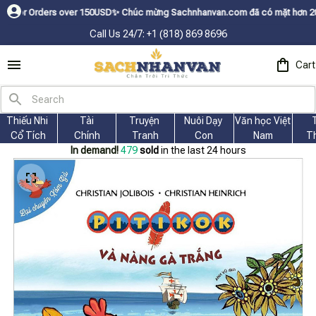
ders over 150USDㅤ✨
Chúc mừng Sachnhanvan.com đã có mặt hơn 200 quốc gia 
Call Us 24/7: +1 (818) 869 8696
Cart
Thiếu Nhi 
Tài
Truyện 
Nuôi Dạy 
Văn học Việt 
Cổ Tích
Chính
Tranh
Con
Nam
T
In demand!
483
sold
in the last 24 hours