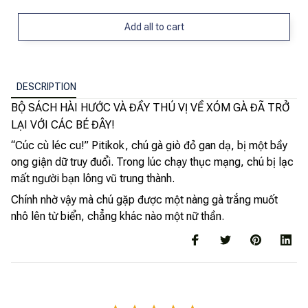
Add all to cart
DESCRIPTION
BỘ SÁCH HÀI HƯỚC VÀ ĐẦY THÚ VỊ VỀ XÓM GÀ ĐÃ TRỞ
LẠI VỚI CÁC BÉ ĐÂY!
“Cúc cù léc cu!” Pitikok, chú gà giò đỏ gan dạ, bị một bầy
ong giận dữ truy đuổi. Trong lúc chạy thục mạng, chú bị lạc
mất người bạn lông vũ trung thành.
Chính nhờ vậy mà chú gặp được một nàng gà trắng muốt
nhô lên từ biển, chẳng khác nào một nữ thần.