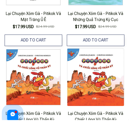
Lại Chuyện Xóm Gà - Pitikok Và
Lại Chuyện Xóm Gà - Pitikok Và
Mặt Trăng Ủ Ê
Những Quả Trứng Kỳ Cục
$17.99 USD
$24.99 USD
$17.99 USD
$24.99 USD
ADD TO CART
ADD TO CART
Lại Chuyện Xóm Gà - Pitikok Và
Lại Chuyện Xóm Gà - Pitikok Và
Chiếc Lông Vũ Thần Kỳ
Chiếc Lông Vũ Thần Kỳ
$17.99 USD
$24.99 USD
$19.99 USD