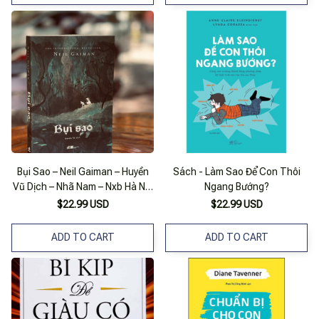
Bụi Sao – Neil Gaiman – Huyền
Sách - Làm Sao Để Con Thôi
Vũ Dịch – Nhã Nam – Nxb Hà Nội
Ngang Bướng?
(Bìa Mềm)
$22.99 USD
$22.99 USD
ADD TO CART
ADD TO CART