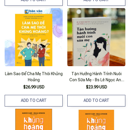
Làm Sao Để Cha Mẹ Thôi Khủng
Tận Hưởng Hành Trình Nuôi
Hoảng
Con Sữa Mẹ - Bs Lê Ngọc Anh
Thy, Linh Phan - Nhã Nam – Nxb
$26.99 USD
$23.99 USD
Thế Giới (Bìa Mềm)
ADD TO CART
ADD TO CART