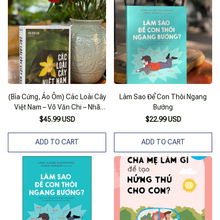
(Bìa Cứng, Áo Ôm) Các Loài Cây
Làm Sao Để Con Thôi Ngang
Việt Nam – Võ Văn Chi – Nhã
Bướng
Nam – Nxb Thế Giới
$45.99 USD
$22.99 USD
ADD TO CART
ADD TO CART