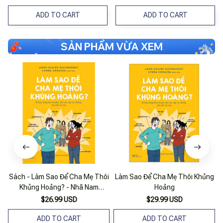
ADD TO CART
ADD TO CART
SẢN PHẨM VỪA XEM
Sách - Làm Sao Để Cha Mẹ Thôi
Làm Sao Để Cha Mẹ Thôi Khủng
Khủng Hoảng? - Nhã Nam
Hoảng
Official
$26.99 USD
$29.99 USD
ADD TO CART
ADD TO CART