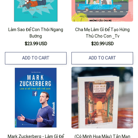
Làm Sao Để Con Thôi Ngang
Cha Mẹ Làm Gì Để Tạo Hứng
Bướng
Thú Cho Con _Tv
$23.99 USD
$20.99 USD
ADD TO CART
ADD TO CART
Mark Zuckerberg - Làm Gì Để
(Có Minh Họa Màu) Tản Mạn