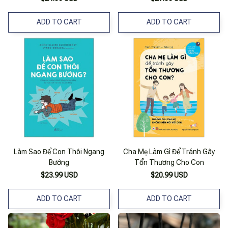
Nhã Nam – Nxb Dân Trí (Bìa
Mềm)
ADD TO CART
ADD TO CART
Làm Sao Để Con Thôi Ngang
Cha Mẹ Làm Gì Để Tránh Gây
Bướng
Tổn Thương Cho Con
$23.99 USD
$20.99 USD
ADD TO CART
ADD TO CART