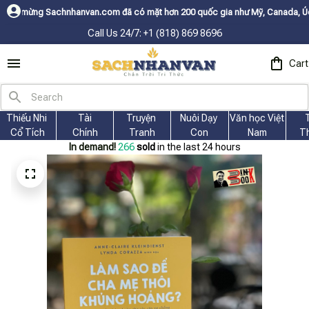
an.com đã có mặt hơn 200 quốc gia như Mỹ, Canada, Úc, Nhật, Hàn, và cá
Call Us 24/7: +1 (818) 869 8696
Cart
Thiếu Nhi 
Tài
Truyện 
Nuôi Dạy 
Văn học Việt 
Cổ Tích
Chính
Tranh
Con
Nam
T
In demand!
266
sold
in the last 24 hours