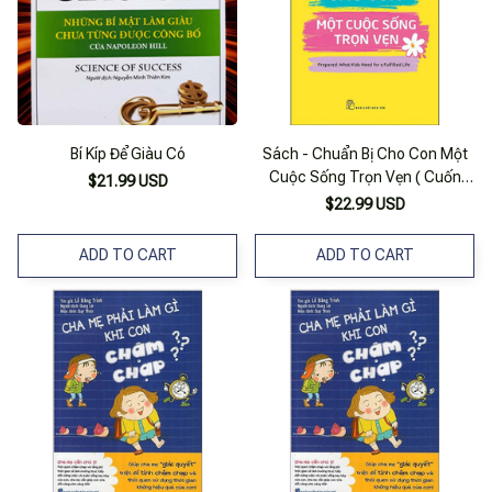
Bí Kíp Để Giàu Có
Sách - Chuẩn Bị Cho Con Một
Cuộc Sống Trọn Vẹn ( Cuốn
$21.99 USD
Sách Dành Cho Các Bậc Cha
$22.99 USD
Mẹ ) - Nxb Trẻ
ADD TO CART
ADD TO CART