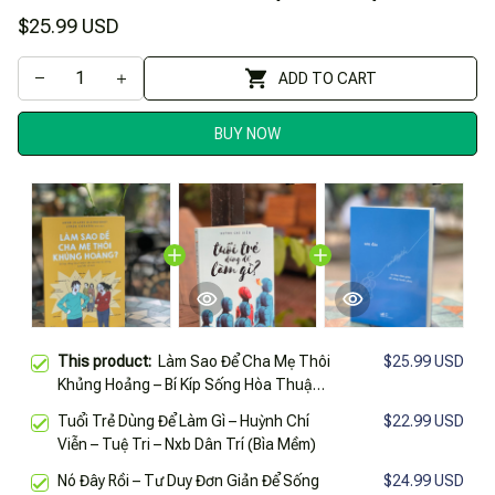
$25.99 USD
ADD TO CART
BUY NOW
This product:
Làm Sao Để Cha Mẹ Thôi
$25.99 USD
Khủng Hoảng – Bí Kíp Sống Hòa Thuận
Cho Các Cặp Vợ Chồng Sau Khi Có
Tuổi Trẻ Dùng Để Làm Gì – Huỳnh Chí
$22.99 USD
Con – Anne Claire Kleindienst – Lynda
Viễn – Tuệ Tri – Nxb Dân Trí (Bìa Mềm)
Corazza Minh Họa – Nhã Nam – Nxb
Thế Giới (Bìa Mềm)
Nó Đây Rồi – Tư Duy Đơn Giản Để Sống
$24.99 USD