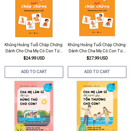
Khủng Hoảng Tuổi Chập Chững:
Khủng Hoảng Tuổi Chập Chững:
Dành Cho Cha Mẹ Có Con Từ 1
Dành Cho Cha Mẹ Có Con Từ 1
– 4 Tuổi
- 4 Tuổi
$24.99 USD
$27.99 USD
ADD TO CART
ADD TO CART