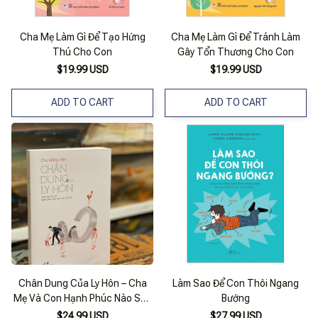
Cha Mẹ Làm Gì Để Tạo Hứng
Cha Mẹ Làm Gì Để Tránh Làm
Thú Cho Con
Gây Tổn Thương Cho Con
$19.99 USD
$19.99 USD
ADD TO CART
ADD TO CART
Chân Dung Của Ly Hôn – Cha
Làm Sao Để Con Thôi Ngang
Mẹ Và Con Hạnh Phúc Nào Sau
Bướng
Cuộc Đổ Vỡ?– Chu Hồng Vân –
$24.99 USD
$27.99 USD