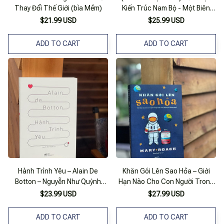
Thay Đổi Thế Giới (bìa Mềm)
Kiến Trúc Nam Bộ - Một Biên
Niên Khảo Về Kiến Trúc Dân
$21.99 USD
$25.99 USD
Dụng Miền Nam – Nhóm Tác Giả
Tản Mạn Kiến Trúc – Nhã Nam –
ADD TO CART
ADD TO CART
Nxb Thế Giới (Bìa Mềm)
Hành Trình Yêu – Alain De
Khăn Gói Lên Sao Hỏa – Giới
Botton – Nguyễn Như Quỳnh
Hạn Nào Cho Con Người Trong
Dịch – Nhã Nam – Nxb Thế Giới
Hành Trình Khám Phá Không
$23.99 USD
$27.99 USD
(Bìa Mềm)
Gian? – Mary Roach – Phạm
Danh Việt Dịch – Nhã Nam – Nxb
ADD TO CART
ADD TO CART
Thế Giới (Bìa Mềm)