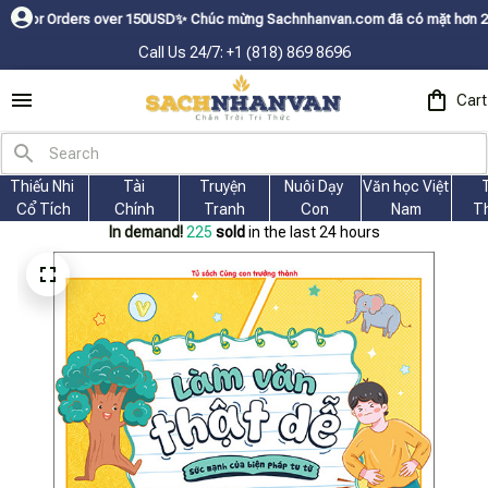
er 150USDㅤ✨
Chúc mừng Sachnhanvan.com đã có mặt hơn 200 quốc gia như Mỹ
Call Us 24/7: +1 (818) 869 8696
Cart
Thiếu Nhi 
Tài
Truyện 
Nuôi Dạy 
Văn học Việt 
Cổ Tích
Chính
Tranh
Con
Nam
T
In demand!
229
sold
in the last 24 hours