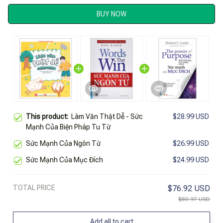
BUY NOW
This product:
Làm Văn Thật Dễ - Sức
$28.99 USD
Mạnh Của Biện Pháp Tu Từ
Sức Mạnh Của Ngôn Từ
$26.99 USD
Sức Mạnh Của Mục Đích
$24.99 USD
TOTAL PRICE
$76.92 USD
$80.97 USD
Add all to cart