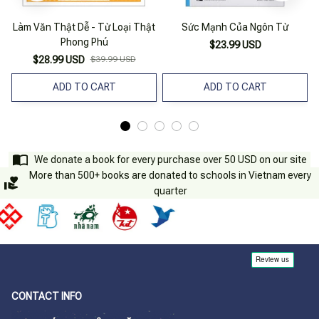
Làm Văn Thật Dễ - Từ Loại Thật
Sức Mạnh Của Ngôn Từ
Phong Phú
$23.99 USD
$28.99 USD
$39.99 USD
ADD TO CART
ADD TO CART
We donate a book for every purchase over 50 USD on our site
More than 500+ books are donated to schools in Vietnam every
quarter
CONTACT INFO