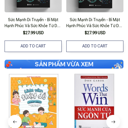
Sức Mạnh Di Truyền - Bí Mật
Sức Mạnh Di Truyền - Bí Mật
Hạnh Phúc Và Sức Khỏe Từ Dna
Hạnh Phúc Và Sức Khỏe Từ Dna
Của Bạn
Của Bạn
$27.99 USD
$27.99 USD
ADD TO CART
ADD TO CART
SẢN PHẨM VỪA XEM