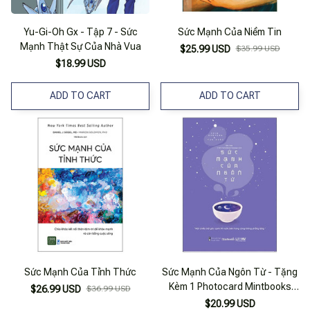
Yu-Gi-Oh Gx - Tập 7 - Sức
Sức Mạnh Của Niềm Tin
Mạnh Thật Sự Của Nhà Vua
$25.99 USD
$35.99 USD
$18.99 USD
ADD TO CART
ADD TO CART
Sức Mạnh Của Tỉnh Thức
Sức Mạnh Của Ngôn Từ - Tặng
Kèm 1 Photocard Mintbooks
$26.99 USD
$36.99 USD
Limited
$20.99 USD