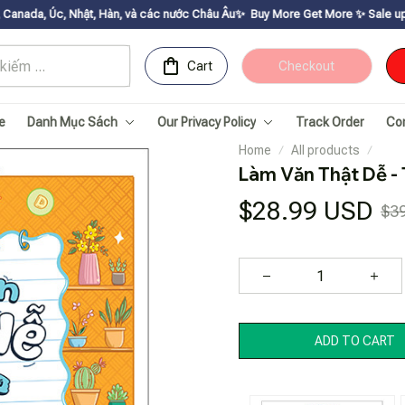
, Hàn, và các nước Châu Âu✨
Buy More Get Moreㅤ ✨ㅤ Sale up to 30% ㅤ✨ㅤ Get vo
Cart
Checkout
e
Danh Mục Sách
Our Privacy Policy
Track Order
Co
Home
All products
Làm Văn Thật Dễ - 
$28.99 USD
$3
ADD TO CART