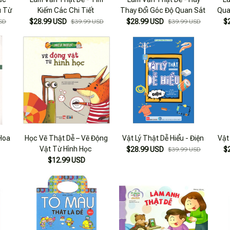
u Từ
Kiếm Các Chi Tiết
Thay Đổi Góc Độ Quan Sát
Qua
$28.99 USD
$28.99 USD
$
SD
$39.99 USD
$39.99 USD
Hoa
Học Vẽ Thật Dễ – Vẽ Động
Vật Lý Thật Dễ Hiểu - Điện
Vật
Vật Từ Hình Học
$28.99 USD
$
$39.99 USD
$12.99 USD