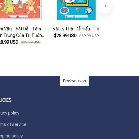
m Văn Thật Dễ - Tầm
Vật Lý Thật Dễ Hiểu - Từ
Vật Lý Thật Dễ
n Trọng Của Trí Tưởng
Loại L
$28.99 USD
$39.99 USD
Tượng
28.99 USD
$28.99 USD
$39.99 USD
LICIES
vacy policy
ms of service
pping policy