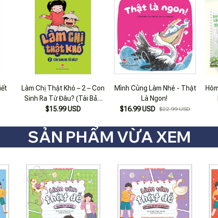
iết
Làm Chị Thật Khó – 2 – Con
Mình Cùng Làm Nhé - Thật
Hôm
Sinh Ra Từ Đâu? (Tái Bản
Là Ngon!
2019)
$15.99 USD
$16.99 USD
$22.99 USD
SẢN PHẨM VỪA XEM