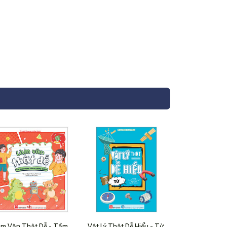
àm Văn Thật Dễ - Tầm
Vật Lý Thật Dễ Hiểu - Từ