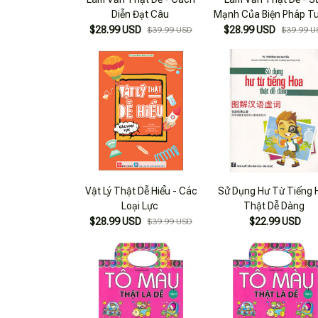
Diễn Đạt Câu
Mạnh Của Biện Pháp T
$28.99 USD
$28.99 USD
$39.99 USD
$39.99 U
Vật Lý Thật Dễ Hiểu - Các
Sử Dụng Hư Từ Tiếng 
Loại Lực
Thật Dễ Dàng
$28.99 USD
$22.99 USD
$39.99 USD