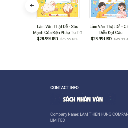
Làm Văn Thật Dễ - Sức
Làm Văn Thật Dễ - C
Mạnh Của Biện Pháp Tu Từ
Diễn Đạt Câu
$28.99 USD
$28.99 USD
$39.99 USD
$39.99 
CONTACT INFO
Company Name: LAM THIEN HUNG COMPAN
LIMITED
