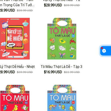
n Trọng Của Trí Tưởng
$28.99 USD
$39.99 USD
Tượng
28.99 USD
$39.99 USD
 Lý Thật Dễ Hiểu - Nhiệt
Tô Màu Thật Là Dễ - Tập 3
28.99 USD
$16.99 USD
$39.99 USD
$22.99 USD