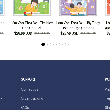
ách
Làm Văn Thật Dễ - Tìm Kiếm
Làm Văn Thật Dễ - Hãy Thay
Là
Các Chi Tiết
Đổi Góc Độ Quan Sát
Qua
$28.99 USD
$28.99 USD
$
USD
$39.99 USD
$39.99 USD
SUPPORT
PO
Contact us
Pri
Y 
Order tracking
Ter
FAQs
Shi