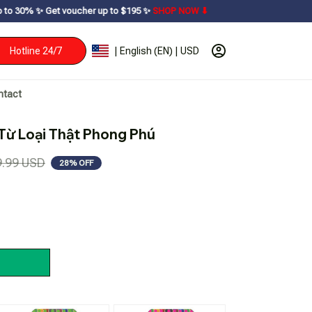
ucher up to $195ㅤ ✨ㅤ
SHOP NOW ⬇
Hotline 24/7
| English (EN) | USD
ntact
Từ Loại Thật Phong Phú
9.99 USD
28% OFF