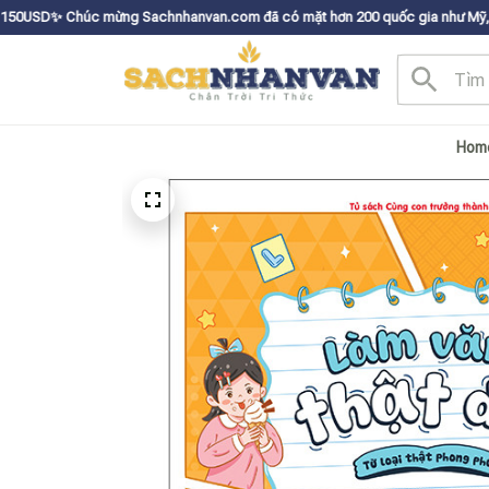
ừng Sachnhanvan.com đã có mặt hơn 200 quốc gia như Mỹ, Canada, Úc, Nhật
Hom