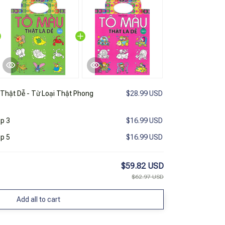
Thật Dễ - Từ Loại Thật Phong
$28.99 USD
p 3
$16.99 USD
p 5
$16.99 USD
$59.82 USD
$62.97 USD
Add all to cart