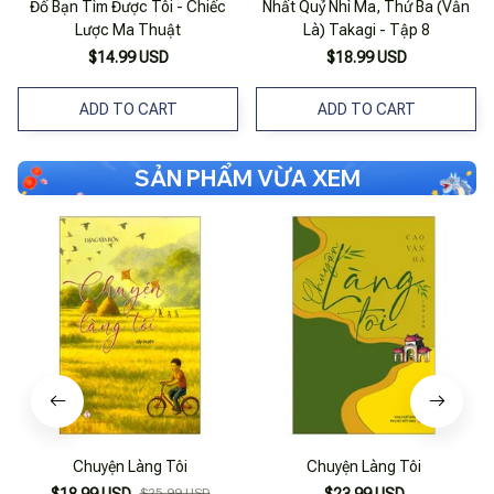
Đố Bạn Tìm Được Tôi - Chiếc
Nhất Quỷ Nhì Ma, Thứ Ba (Vẫn
Lược Ma Thuật
Là) Takagi - Tập 8
$14.99 USD
$18.99 USD
ADD TO CART
ADD TO CART
SẢN PHẨM VỪA XEM
Chuyện Làng Tôi
Chuyện Làng Tôi
$25.99 USD