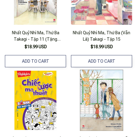
Nhất Quỷ Nhì Ma, Thứ Ba
Nhất Quỷ Nhì Ma, Thứ Ba (Vẫn
Takagi - Tập 11 (Tặng
Là) Takagi - Tập 15
Postcard)
$18.99 USD
$18.99 USD
ADD TO CART
ADD TO CART