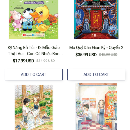
Kỹ Năng Bỏ Túi - Đi Mẫu Giáo
Ma Quỷ Dân Gian Ký - Quyển 2
Thật Vui - Con Có Nhiều Bạn
$35.99 USD
$48.99 USD
Lắm
$17.99 USD
$24.99 USD
ADD TO CART
ADD TO CART