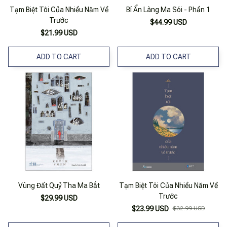
Tạm Biệt Tôi Của Nhiều Năm Về
Bí Ẩn Làng Ma Sói - Phần 1
Trước
$44.99 USD
$21.99 USD
ADD TO CART
ADD TO CART
Vùng Đất Quỷ Tha Ma Bắt
Tạm Biệt Tôi Của Nhiều Năm Về
Trước
$29.99 USD
$23.99 USD
$32.99 USD