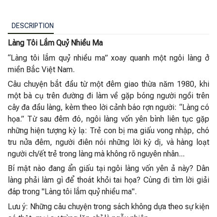
DESCRIPTION
Làng Tôi Lắm Quỷ Nhiều Ma
“Làng tôi lắm quỷ nhiều ma” xoay quanh một ngôi làng ở
miền Bắc Việt Nam.
Câu chuyện bắt đầu từ một đêm giao thừa năm 1980, khi
một bà cụ trên đường đi làm về gặp bóng người ngồi trên
cây đa đầu làng, kèm theo lời cảnh báo rợn người: “Làng có
họa.” Từ sau đêm đó, ngôi làng vốn yên bình liên tục gặp
những hiện tượng kỳ lạ: Trẻ con bị ma giấu vong nhập, chó
tru nửa đêm, người điên nói những lời kỳ dị, và hàng loạt
người ch/ết trẻ trong làng mà không rõ nguyên nhân...
Bí mật nào đang ẩn giấu tại ngôi làng vốn yên ả này? Dân
làng phải làm gì để thoát khỏi tai họa? Cùng đi tìm lời giải
đáp trong "Làng tôi lắm quỷ nhiều ma".
Lưu ý: Những câu chuyện trong sách không dựa theo sự kiện