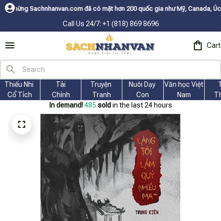
an.com đã có mặt hơn 200 quốc gia như Mỹ, Canada, Úc, Nhật, Hàn, và cá
Call Us 24/7: +1 (818) 869 8696
Cart
Thiếu Nhi 
Tài
Truyện 
Nuôi Dạy 
Văn học Việt 
Cổ Tích
Chính
Tranh
Con
Nam
T
In demand!
485
sold
in the last 24 hours