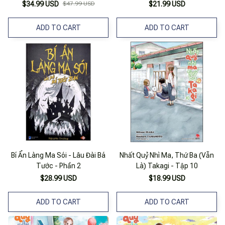
$34.99 USD
$47.99 USD
$21.99 USD
ADD TO CART
ADD TO CART
Bí Ẩn Làng Ma Sói - Lâu Đài Bá
Nhất Quỷ Nhì Ma, Thứ Ba (Vẫn
Tước - Phần 2
Là) Takagi - Tập 10
$28.99 USD
$18.99 USD
ADD TO CART
ADD TO CART