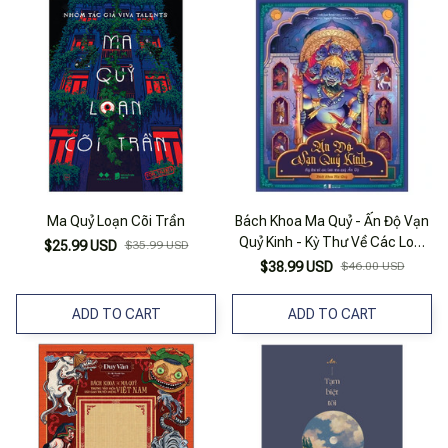
Ma Quỷ Loạn Cõi Trần
Bách Khoa Ma Quỷ - Ấn Độ Vạn
Quỷ Kinh - Kỳ Thư Về Các Loài
$25.99 USD
$35.99 USD
Ma Quỷ Ấn Độ
$38.99 USD
$46.00 USD
ADD TO CART
ADD TO CART