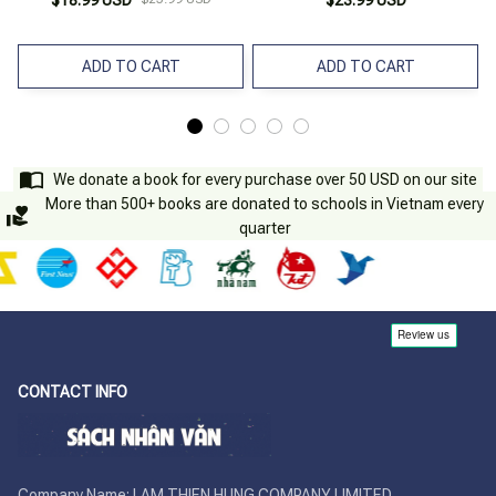
$18.99 USD
$23.99 USD
ADD TO CART
ADD TO CART
We donate a book for every purchase over 50 USD on our site
More than 500+ books are donated to schools in Vietnam every
quarter
CONTACT INFO
Company Name: LAM THIEN HUNG COMPANY LIMITED
