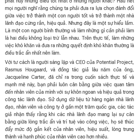
phát huy những điều tốt nhất ở những người khác? Hầu hết
mọi người nghĩ rằng chúng ta phải đưa ra lựa chọn đánh đổi
giữa việc trở thành một con người tốt và trở thành một nhà
lãnh đạo cứng rắn, hiệu quả. Nhưng đây là một sự hiểu lầm.
Là một con người bình thường và làm những gì cần phải làm
là hai điều không loại trừ lẫn nhau. Trên thực tế, làm những
việc khó khăn và đưa ra những quyết định khó khăn thường là
điều trắc ẩn nhất nên làm.
Với tư cách là người sáng lập và CEO của Potential Project,
Rasmus Hougaard, và đồng tác giả lâu năm của ông,
Jacqueline Carter, đã chỉ ra trong cuốn sách thực tế và
mạnh mẽ này, bạn phải luôn cân bằng giữa việc quan tâm
đến nhân viên của mình với sự khôn ngoan và hiệu quả trong
công tác lãnh đạo. Sử dụng dữ liệu từ hàng ngàn nhà lãnh
đạo, nhân viên và công ty ở gần một trăm quốc gia, các tác
giả nhận thấy rằng khi các nhà lãnh đạo mang lại sự cân
bằng giữa lòng trắc ẩn và trí tuệ vào công việc, họ sẽ thúc
đẩy mức độ gắn kết của nhân viên, hiệu suất, lòng trung
thành và hạnh phúc của nhân viên cao hơn nhiều.