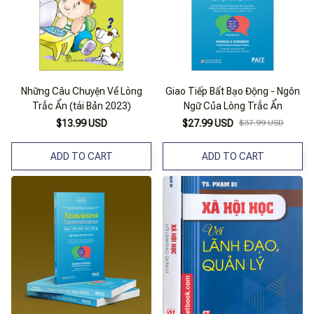
Những Câu Chuyện Về Lòng
Giao Tiếp Bất Bạo Động - Ngôn
Trắc Ẩn (tái Bản 2023)
Ngữ Của Lòng Trắc Ẩn
$13.99 USD
$27.99 USD
$37.99 USD
ADD TO CART
ADD TO CART