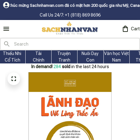
hnhanvan.com đã có mặt hơn 200 quốc gia như Mỹ, Canada, Úc, Nhật, Hàn,
Call Us 24/7: +1 (818) 869 8696
Cart
Thiếu Nhi 
Tài
Truyện 
Nuôi Dạy 
Văn học Việt 
Cổ Tích
Chính
Tranh
Con
Nam
T
In demand!
284
sold
in the last 24 hours