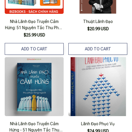
Nhà Lãnh Đạo Truyền Cảm
Thuật Lãnh Đạo
Hứng: 51 Nguyên Tắc Thu Phục
$20.99 USD
Lòng Người
$25.99 USD
ADD TO CART
ADD TO CART
Nhà Lãnh Đạo Truyền Cảm
Lãnh Đạo Phục Vụ
Hứng - 51 Nguyên Tắc Thu
$24.99 USD