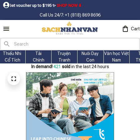
r up to $195ㅤ ✨ㅤ
SHOP NOW ⬇
Call Us 24/7: +1 (818) 869 8696
Cart
Thiếu Nhi 
Tài
Truyện 
Nuôi Dạy 
Văn học Việt 
Cổ Tích
Chính
Tranh
Con
Nam
T
In demand!
425
sold
in the last 24 hours