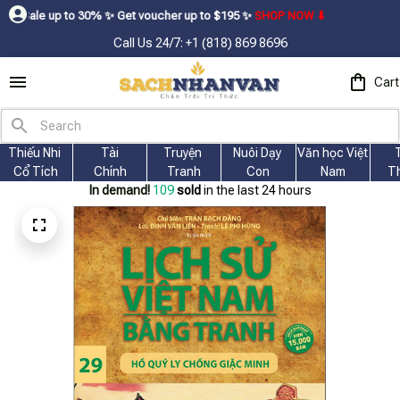
 30% ㅤ✨ㅤ Get voucher up to $195ㅤ ✨ㅤ
SHOP NOW ⬇
Call Us 24/7: +1 (818) 869 8696
Cart
Thiếu Nhi 
Tài
Truyện 
Nuôi Dạy 
Văn học Việt 
Cổ Tích
Chính
Tranh
Con
Nam
T
In demand!
109
sold
in the last 24 hours