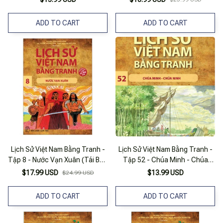
ADD TO CART
ADD TO CART
Lịch Sử Việt Nam Bằng Tranh -
Lịch Sử Việt Nam Bằng Tranh -
Tập 8 - Nước Vạn Xuân (Tái Bản
Tập 52 - Chúa Minh - Chúa
2023)
Nguyễn
$17.99 USD
$13.99 USD
$24.99 USD
ADD TO CART
ADD TO CART