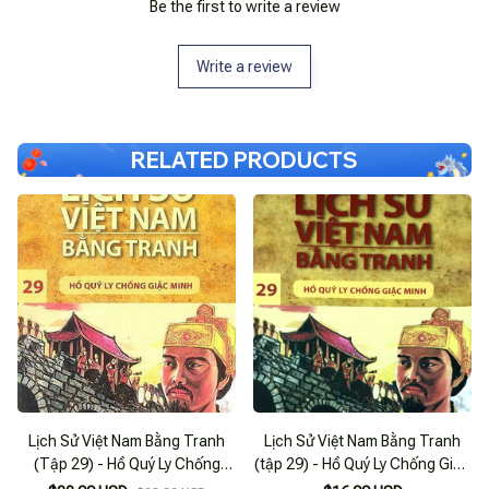
Be the first to write a review
Write a review
RELATED PRODUCTS
Lịch Sử Việt Nam Bằng Tranh
Lịch Sử Việt Nam Bằng Tranh
(Tập 29) - Hồ Quý Ly Chống
(tập 29) - Hồ Quý Ly Chống Giặc
Giặc Minh
Minh