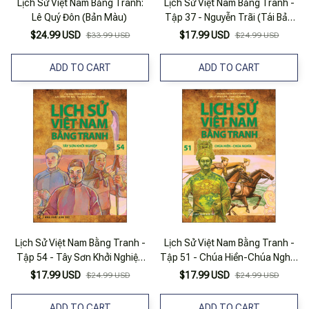
Lịch Sử Việt Nam Bằng Tranh:
Lịch Sử Việt Nam Bằng Tranh -
Lê Quý Đôn (Bản Màu)
Tập 37 - Nguyễn Trãi (Tái Bản
2023)
$24.99 USD
$17.99 USD
$33.99 USD
$24.99 USD
ADD TO CART
ADD TO CART
Lịch Sử Việt Nam Bằng Tranh -
Lịch Sử Việt Nam Bằng Tranh -
Tập 54 - Tây Sơn Khởi Nghiệp
Tập 51 - Chúa Hiền-Chúa Nghĩa
(Tái Bản 2025)
(Tái Bản 2025)
$17.99 USD
$17.99 USD
$24.99 USD
$24.99 USD
ADD TO CART
ADD TO CART