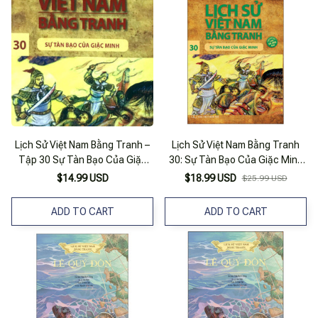
Lịch Sử Việt Nam Bằng Tranh –
Lịch Sử Việt Nam Bằng Tranh
Tập 30 Sự Tàn Bạo Của Giặc
30: Sự Tàn Bạo Của Giặc Minh
Minh (Tái Bản 2017)
(Tái Bản)
$14.99 USD
$18.99 USD
$25.99 USD
ADD TO CART
ADD TO CART