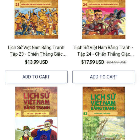
Lịch Sử Việt Nam Bằng Tranh
Lịch Sử Việt Nam Bằng Tranh -
Tập 23 - Chiến Thắng Giặc
Tập 24 - Chiến Thắng Giặc
Nguyên Mông Lần Thứ Hai (tái
Nguyên Mông Lần Thứ 3 (Tái
$13.99 USD
$17.99 USD
$24.99 USD
Bản 2018)
Bản 2023)
ADD TO CART
ADD TO CART