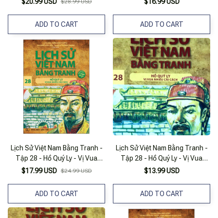
$20.99 USD
$16.99 USD
$28.99 USD
ADD TO CART
ADD TO CART
Lịch Sử Việt Nam Bằng Tranh -
Lịch Sử Việt Nam Bằng Tranh -
Tập 28 - Hồ Quý Ly - Vị Vua
Tập 28 - Hồ Quý Ly - Vị Vua
Nhiều Cải Cách (Tái Bản 2025)
Nhiều Cải Cách (tái Bản 2017)
$17.99 USD
$13.99 USD
$24.99 USD
ADD TO CART
ADD TO CART