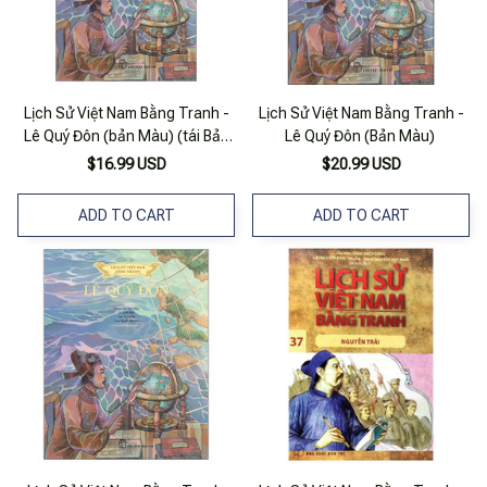
Lịch Sử Việt Nam Bằng Tranh -
Lịch Sử Việt Nam Bằng Tranh -
Lê Quý Đôn (bản Màu) (tái Bản
Lê Quý Đôn (Bản Màu)
2023)
$16.99 USD
$20.99 USD
ADD TO CART
ADD TO CART