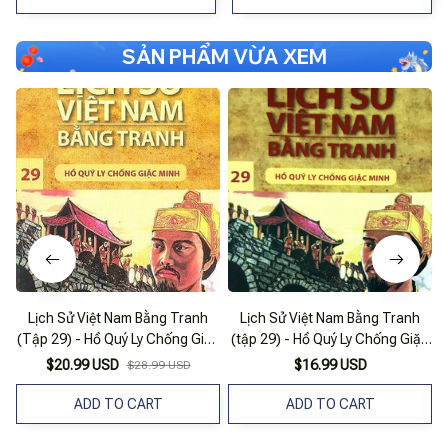
SẢN PHẨM VỪA XEM
Lịch Sử Việt Nam Bằng Tranh
Lịch Sử Việt Nam Bằng Tranh
(Tập 29) - Hồ Quý Ly Chống Giặc
(tập 29) - Hồ Quý Ly Chống Giặc
Minh
Minh
$20.99 USD
$16.99 USD
$28.99 USD
ADD TO CART
ADD TO CART