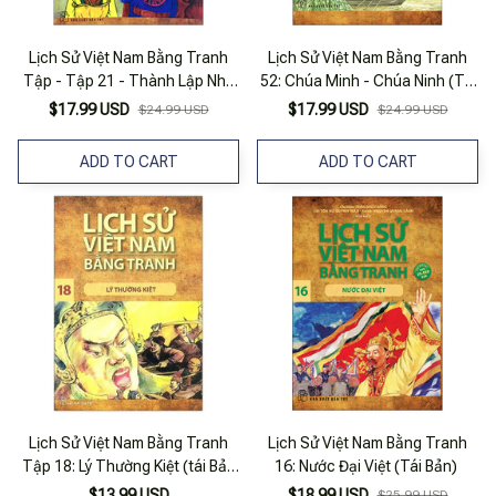
Lịch Sử Việt Nam Bằng Tranh
Lịch Sử Việt Nam Bằng Tranh
Tập - Tập 21 - Thành Lập Nhà
52: Chúa Minh - Chúa Ninh (Tái
Trần (Tái Bản)
Bản 2022)
$17.99 USD
$17.99 USD
$24.99 USD
$24.99 USD
ADD TO CART
ADD TO CART
Lịch Sử Việt Nam Bằng Tranh
Lịch Sử Việt Nam Bằng Tranh
Tập 18: Lý Thường Kiệt (tái Bản
16: Nước Đại Việt (Tái Bản)
2018)
$13.99 USD
$18.99 USD
$25.99 USD