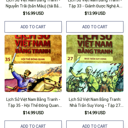
Lịch Sử Việt Nam Bằng Tranh -
Lịch Sử Việt Nam Bằng Tranh -
Nguyễn Trãi (bản Màu) (tái Bản
Tập 33 - Giành Được Nghệ An
2023)
(tái Bản 2023)
$16.99 USD
$13.99 USD
ADD TO CART
ADD TO CART
Lịch Sử Việt Nam Bằng Tranh -
Lịch Sử Việt Nam Bằng Tranh:
Tập 35 - Hội Thề Đông Quan
Nhà Trần Suy Vong - Tập 27
(tái Bản 2017)
(tái Bản 2017)
$14.99 USD
$14.99 USD
ADD TO CART
ADD TO CART