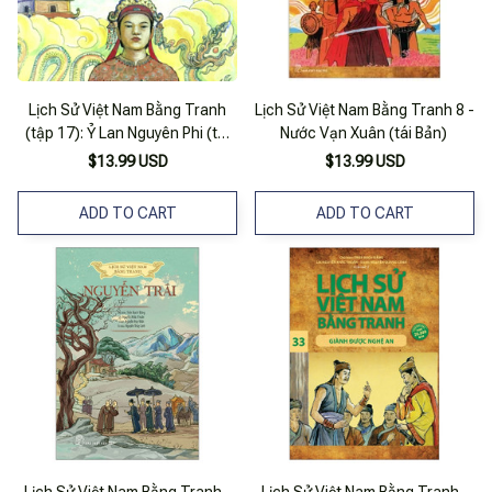
Lịch Sử Việt Nam Bằng Tranh
Lịch Sử Việt Nam Bằng Tranh 8 -
(tập 17): Ỷ Lan Nguyên Phi (tái
Nước Vạn Xuân (tái Bản)
Bản 2017)
$13.99 USD
$13.99 USD
ADD TO CART
ADD TO CART