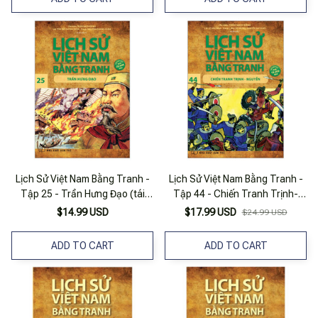
Lịch Sử Việt Nam Bằng Tranh -
Lịch Sử Việt Nam Bằng Tranh -
Tập 25 - Trần Hưng Đạo (tái
Tập 44 - Chiến Tranh Trịnh-
Bản 2023)
Nguyễn (Tái Bản 2024)
$14.99 USD
$17.99 USD
$24.99 USD
ADD TO CART
ADD TO CART