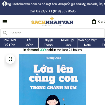
n.com đã có mặt hơn 200 quốc gia như Mỹ, Canada, Úc, Nhật, Hàn, và các 
Call Us 24/7: +1 (818) 869 8696
Cart
Thiếu Nhi 
Tài
Truyện 
Nuôi Dạy 
Văn học Việt 
Cổ Tích
Chính
Tranh
Con
Nam
T
In demand!
339
sold
in the last 24 hours