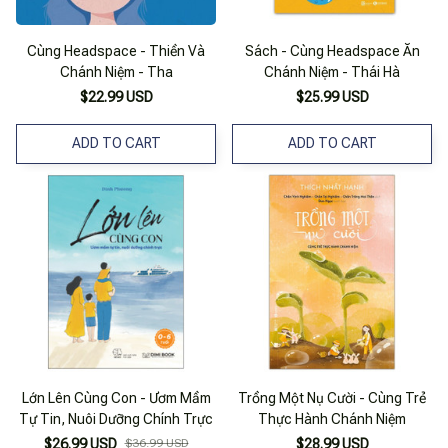
Cùng Headspace - Thiền Và
Sách - Cùng Headspace Ăn
Chánh Niệm - Tha
Chánh Niệm - Thái Hà
$22.99 USD
$25.99 USD
ADD TO CART
ADD TO CART
Lớn Lên Cùng Con - Ươm Mầm
Trồng Một Nụ Cười - Cùng Trẻ
Tự Tin, Nuôi Dưỡng Chính Trực
Thực Hành Chánh Niệm
$26.99 USD
$36.99 USD
$28.99 USD