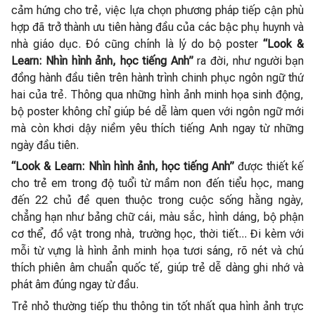
cảm hứng cho trẻ, việc lựa chọn phương pháp tiếp cận phù
hợp đã trở thành ưu tiên hàng đầu của các bậc phụ huynh và
nhà giáo dục. Đó cũng chính là lý do bộ poster
“Look &
Learn: Nhìn hình ảnh, học tiếng Anh”
ra đời, như người bạn
đồng hành đầu tiên trên hành trình chinh phục ngôn ngữ thứ
hai của trẻ. Thông qua những hình ảnh minh họa sinh động,
bộ poster không chỉ giúp bé dễ làm quen với ngôn ngữ mới
mà còn khơi dậy niềm yêu thích tiếng Anh ngay từ những
ngày đầu tiên.
“Look & Learn: Nhìn hình ảnh, học tiếng Anh”
được thiết kế
cho trẻ em trong độ tuổi từ mầm non đến tiểu học, mang
đến 22 chủ đề quen thuộc trong cuộc sống hằng ngày,
chẳng hạn như bảng chữ cái, màu sắc, hình dáng, bộ phận
cơ thể, đồ vật trong nhà, trường học, thời tiết... Đi kèm với
mỗi từ vựng là hình ảnh minh họa tươi sáng, rõ nét và chú
thích phiên âm chuẩn quốc tế, giúp trẻ dễ dàng ghi nhớ và
phát âm đúng ngay từ đầu.
Trẻ nhỏ thường tiếp thu thông tin tốt nhất qua hình ảnh trực