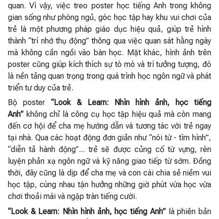
quan. Vì vậy, việc treo poster học tiếng Anh trong không
gian sống như phòng ngủ, góc học tập hay khu vui chơi của
trẻ là một phương pháp giáo dục hiệu quả, giúp trẻ hình
thành “trí nhớ thụ động” thông qua việc quan sát hằng ngày
mà không cần ngồi vào bàn học. Mặt khác, hình ảnh trên
poster cũng giúp kích thích sự tò mò và trí tưởng tượng, đó
là nền tảng quan trọng trong quá trình học ngôn ngữ và phát
triển tư duy của trẻ.
Bộ poster
“Look & Learn: Nhìn hình ảnh, học tiếng
Anh”
không chỉ là công cụ học tập hiệu quả mà còn mang
đến cơ hội để cha mẹ hướng dẫn và tương tác với trẻ ngay
tại nhà. Qua các hoạt động đơn giản như “nói từ - tìm hình”,
“diễn tả hành động”... trẻ sẽ được củng cố từ vựng, rèn
luyện phản xạ ngôn ngữ và kỹ năng giao tiếp từ sớm. Đồng
thời, đây cũng là dịp để cha mẹ và con cái chia sẻ niềm vui
học tập, cùng nhau tận hưởng những giờ phút vừa học vừa
chơi thoải mái và ngập tràn tiếng cười.
“Look & Learn: Nhìn hình ảnh, học tiếng Anh”
là phiên bản