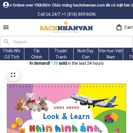
ders over 150USDㅤ✨
Chúc mừng Sachnhanvan.com đã có mặt hơn 200 quốc gia 
Call Us 24/7: +1 (818) 869 8696
Cart
Thiếu Nhi 
Tài
Truyện 
Nuôi Dạy 
Văn học Việt 
Cổ Tích
Chính
Tranh
Con
Nam
T
In demand!
140
sold
in the last 24 hours