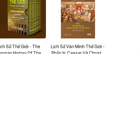
ịch Sử Thế Giới - The
Lịch Sử Văn Minh Thế Giới -
enguin History Of The
Phần Iii: Caesar Và Christ -
World (Bộ 5 Tập)
$86.99 USD
Tập 3: Đế Quốc Và Sơ Kỳ
$27.99 USD
Thiên Chúa Giáo