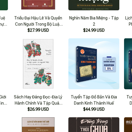
Tuệ
Triều Đại Hậu Lê Và Quyền
Nghìn Năm Bia Miệng - Tập
Lịc
Thực
Con Người Trong Bộ Luật
2
P
$27.99 USD
Hồng Đức
$24.99 USD
Cá
Â
Giới
Sách Hay Đáng Đọc-Địa Lý
Tuyển Tập Đồ Bản Và Địa
Tu
in”,
Hành Chính Và Tập Quán
Danh Kinh Thành Huế
D
iáo
Người Việt Cùng 2 Di Cảo
$26.99 USD
$44.99 USD
Chưa Từng Công Bố