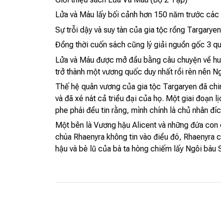
Lửa và Máu lấy bối cảnh hơn 150 năm trước các s
Sự trỗi dậy và suy tàn của gia tộc rồng Targarye
Đồng thời cuốn sách cũng lý giải nguồn gốc 3 q
Lửa và Máu được mở đầu bằng câu chuyện về huy
trở thành một vương quốc duy nhất rồi rèn nên Ngôi
Thế hệ quân vương của gia tộc Targaryen đã chinh
và đã xé nát cả triều đại của họ. Một giai đoạn l
phe phái đều tin rằng, mình chính là chủ nhân đí
Một bên là Vương hậu Alicent và những đứa con c
chúa Rhaenyra không tin vào điều đó, Rhaenyra 
hậu và bè lũ của bà ta hòng chiếm lấy Ngôi báu 