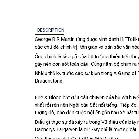
DESCRIPTION
George R.R Martin từng được vinh danh là “Tolik
các chủ đề chính trị, tôn giáo và bản sắc văn hóa
Ông chính là tác giả của bộ trường thiên tiểu th
gây nên cơn sốt toàn cầu. Cùng năm bộ phim ra 
Nhiều thế kỷ trước các sự kiện trong A Game of T
Dragonstone.
Fire & Blood bắt đầu câu chuyện của họ với hu
nhất rồi rèn nên Ngôi báu Sắt nổi tiếng. Tiếp đó
tượng đó, cho đến cuộc nội ến gần như xé nát tri
Điều gì thực sự đã xảy ra trong Vũ điệu của bầy
Daenerys Targaryen là gì? Đây chỉ là một số câu 
Giới thiệu sách Lửa Và Máu (Bộ 2 Tập)