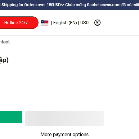
ders over 150USDㅤ✨
Chúc mừng Sachnhanvan.com đã có mặt hơn 200 quốc gia 
Hotline 24/7
| English (EN) | USD
ntact
ập)
More payment options