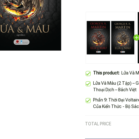
This product:
Lửa Và M
Lửa Và Máu (2 Tập) – G
Thoại Dịch – Bách Việt
Phần 9: Thời Đại Voltai
Của Kiến Thức - Bộ Sác
TOTAL PRICE