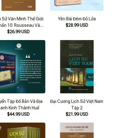
h Sử Văn Minh Thế Giới:
Yên Bái Đêm Đỏ Lửa
hần 10: Rousseau Và
$28.99 USD
ch Mạng - Tập 2: Nam
$26.99 USD
u Công Giáo (Tái Bản)
yển Tập Đồ Bản Và Địa
Đại Cương Lịch Sử Việt Nam
anh Kinh Thành Huế
Tập 2
$44.99 USD
$21.99 USD