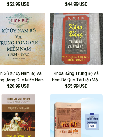
$52.99 USD
$44.99 USD
ch Sử Xứ Ủy Nam Bộ Và
Khoa Bảng Trung Bộ Và
ng Ương Cục Miền Nam
Nam Bộ Qua Tài Liệu Mộc
$20.99 USD
Bản Triều Nguyễn ( Bản In
$55.99 USD
2012)