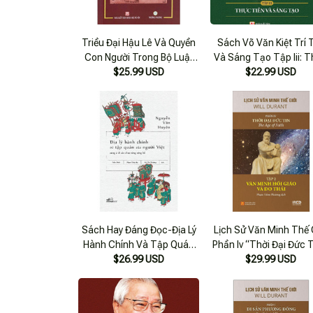
Triều Đại Hậu Lê Và Quyền
Sách Võ Văn Kiệt Trí 
Con Người Trong Bộ Luật
Và Sáng Tạo Tập Iii: 
$25.99 USD
Hông Đức
Tiễn Và Sáng Tạo
$22.99 USD
Sách Hay Đáng Đọc-Địa Lý
Lịch Sử Văn Minh Thế 
Hành Chính Và Tập Quán
Phần Iv “Thời Đại Đức T
Người Việt Cùng 2 Di Cảo
$26.99 USD
Tập 2: Văn Minh Hồi G
$29.99 USD
Chưa Từng Công Bố
Và Do Thái