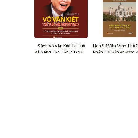
Sách Võ Văn Kiệt Trí Tuệ
Lịch Sử Văn Minh Thế G
Và Sáng Tạo Tập 2 Từ Hiệp
Phần I: Di Sản Phương 
Định Giơnevơ Về Việt Nam
$23.99 USD
- Tập 2: Văn Minh Ấn Đ
$25.99 USD
Đến Ngày 30/4/1975
Các Nước Láng Giề