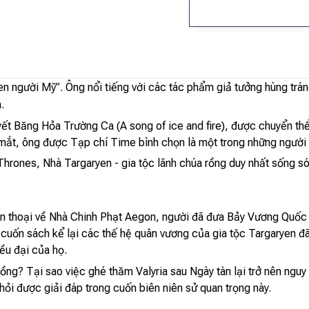
en người Mỹ”. Ông nổi tiếng với các tác phẩm giả tưởng hùng trán
.
uyết Băng Hỏa Trường Ca (A song of ice and fire), được chuyển th
mắt, ông được Tạp chí Time bình chọn là một trong những người 
hrones, Nhà Targaryen - gia tộc lãnh chúa rồng duy nhất sống sót 
yền thoại về Nhà Chinh Phạt Aegon, người đã đưa Bảy Vương Quốc
, cuốn sách kể lại các thế hệ quân vương của gia tộc Targaryen đ
ều đại của họ.
 rồng? Tại sao việc ghé thăm Valyria sau Ngày tàn lại trở nên ng
hỏi được giải đáp trong cuốn biên niên sử quan trọng này.