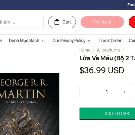
Free Shipping for Or
Cart
Checkout
e
Danh Mục Sách
Our Privacy Policy
Track Order
Co
Home
All products
Lửa Và Máu (Bộ 2 T
$36.99 USD
ADD TO CART