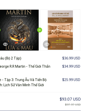
áu (Bộ 2 Tập)
$36.99 USD
eorge R.R Martin - Thế Giới Thần
$34.99 USD
re - Tập 3: Trung Âu Và Tiến Bộ
$25.99 USD
h: Lịch Sử Văn Minh Thế Giới
$93.07 USD
$97.97 USD