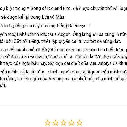
ự kiện trong A Song of Ice and Fire, đã được chuyển thể với loạ
n sẽ được kể lại trong Lửa và Máu.
uả trứng rồng sau này của mẹ Rồng Daenerys T
ền thoại Nhà Chinh Phạt vua Aegon. Ông là người đã cùng lũ r
 báu Sắt nổi tiếng, thiết lập quyền cai trị với tất cả vùng đất.
 chiến suốt nhiều thế kỷ để giữ chiếc ngai mang tính biểu tượng 
ịch sử đẫm máu và man rợ được mở ra, đặt tên là “Vũ điệu của bầy 
ch thực của ngôi báu này. Sự kiện cái chết của vua Viserys đã kh
ủa mình, bà ta tin rằng, chính người con trai Ageon của mình mớ
cho rằng, sự lên ngôi của Aegon sau cái chết của cha mình có 
Sắt.