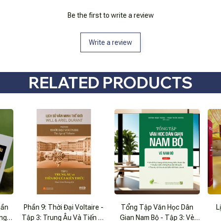
Be the first to write a review
Write a review
RELATED PRODUCTS
hần
Phần 9: Thời Đại Voltaire -
Tổng Tập Văn Học Dân
L
ồng
Tập 3: Trung Âu Và Tiến Bộ
Gian Nam Bộ - Tập 3: Vè