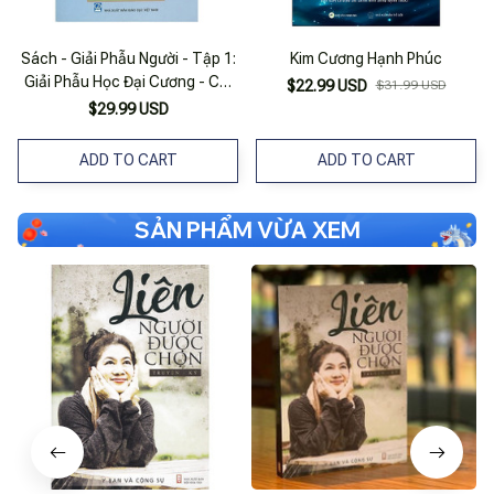
Sách - Giải Phẫu Người - Tập 1:
Kim Cương Hạnh Phúc
Giải Phẫu Học Đại Cương - Chi
$22.99 USD
$31.99 USD
Trên, Chi Dưới, Đầu, Mặt, Cổ
$29.99 USD
(Dn)
ADD TO CART
ADD TO CART
SẢN PHẨM VỪA XEM