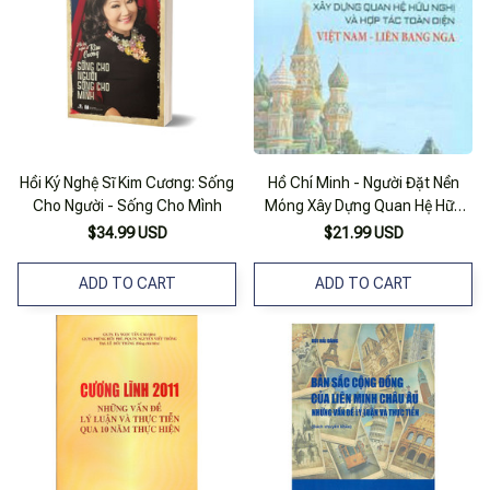
Hồi Ký Nghệ Sĩ Kim Cương: Sống
Hồ Chí Minh - Người Đặt Nền
Cho Người - Sống Cho Mình
Móng Xây Dựng Quan Hệ Hữu
Nghị Và Hợp Tác Toàn Diện Việt
$34.99 USD
$21.99 USD
Nam - Liên Bang Nga (Bản In
2020)
ADD TO CART
ADD TO CART