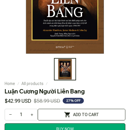
Home
All products
Luận Cương Người Liên Bang
$42.99 USD
$58.99 USD
27% OFF
ADD TO CART
BUY NOW