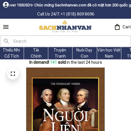
Chúc mừng Sachnhanvan.com đã có mặt hơn 200 quốc gia như Mỹ, Canada, Ú
Call Us 24/7: +1 (818) 869 8696
Cart
Thiếu Nhi 
Tài
Truyện 
Nuôi Dạy 
Văn học Việt 
Cổ Tích
Chính
Tranh
Con
Nam
T
In demand!
141
sold
in the last 24 hours