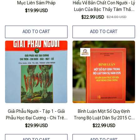
Mục Liên Sám Pháp
Hiểu Về Bản Chất Con Người - Lý
Luận Của Bậc Thầy Tâm Thần
$19.99 USD
Học
$22.99 USD
$24.00 USD
ADD TO CART
ADD TO CART
Giải Phẫu Người - Tập 1 - Giải
Bình Luận Một Số Quy Định
Phẫu Học Đại Cương - Chi Trên
Trong Bộ Luật Dân Sự 2015 Có
- Chi Dưới - Đầu - Mặt - Cổ
Liên Quan Trực Tiếp Đến Hoạt
$29.99 USD
$22.99 USD
Động Công Chứng