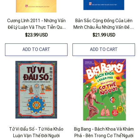
Cương Lĩnh 2011 - Những Vấn
Bản Sắc Cộng Đồng Của Liên
Đề Lý Luận Và Thực Tiễn Qua
Minh Châu Âu Những Vấn Đề Lý
10 Năm Thực Hiện
Luận Và Thực Tiễn
$23.99 USD
$21.99 USD
ADD TO CART
ADD TO CART
Tử Vi Đẩu Số - Tứ Hóa Khảo
Big Bang - Bách Khoa Và Khám
Luận Vận Thế Đời Người
Phá - Bên Trong Cơ Thể Người