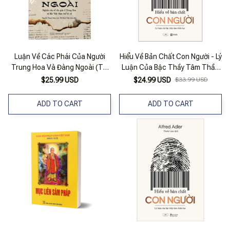
Luận Về Các Phái Của Người
Hiểu Về Bản Chất Con Người - Lý
Trung Hoa Và Đàng Ngoài (Tái
Luận Của Bậc Thầy Tâm Thần
Bản 2018)
Học
$25.99 USD
$24.99 USD
$33.99 USD
ADD TO CART
ADD TO CART