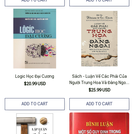
ADD TO CART
ADD TO CART
Logic Học Đại Cương
Sách - Luận Về Các Phái Của
Người Trung Hoa Và Đàng Ngoài
$20.99 USD
(Tái Bản 2018)
$25.99 USD
ADD TO CART
ADD TO CART