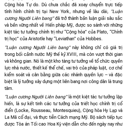
Cộng hòa Tự do. Dù chưa chắc đã xoay chuyển trực tiếp
tình hình chính trị tại New York, nhưng về lâu dài
, “Luận
cương Người Liên bang”
đã trở thành bản luận giải sâu sắc
và bền vững nhất về Hiến pháp Mỹ, được so sánh với những
kiệt tác tư tưởng chính trị như “Cộng hòa” của Plato, “Chính
trị học” của Aristotle hay “Leviathan” của Hobbes.
“Luận cương Người Liên bang”
này không chỉ có giá trị
trong bối cảnh nước Mỹ thế kỷ XVIII, mà còn vượt thời gian
và không gian. Nó là một kho tàng tư tưởng về tổ chức quyền
lực nhà nước, thiết kế thể chế, vai trò của pháp luật, cơ chế
kiểm soát và cân bằng giữa các nhánh quyền lực – và đặc
biệt là lý tưởng xây dựng một liên bang nơi công dân là trung
tâm.
“Luận cương Người Liên bang”
là một kiệt tác tư tưởng lập
hiến, là sự kết tinh các tư tưởng của triết học chính trị cổ
điển (Locke, Rousseau, Montesquieu), Cộng hòa Hy Lạp và
La Mã cổ đại, và thực tiễn Cách mạng Mỹ. Bộ sách tiếp tục
được Tòa án Tối cao Hoa Kỳ viện dẫn cho đến ngày nay như