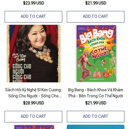
$23.99 USD
$21.99 USD
ADD TO CART
ADD TO CART
Sách Hồi Ký Nghệ Sĩ Kim Cương:
Big Bang - Bách Khoa Và Khám
Sống Cho Người - Sống Cho
Phá - Bên Trong Cơ Thể Người
Mình (Bìa Mềm)
$28.99 USD
$21.99 USD
ADD TO CART
ADD TO CART