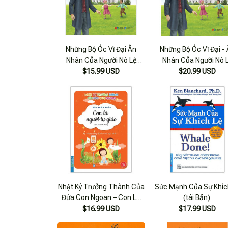
Những Bộ Óc Vĩ Đại Ân
Những Bộ Óc Vĩ Đại -
Nhân Của Người Nô Lệ
Nhân Của Người Nô 
Abraham Lincoln
Abraham Lincoln
$15.99 USD
$20.99 USD
Nhật Ký Trưởng Thành Của
Sức Mạnh Của Sự Khíc
Đứa Con Ngoan – Con Là
(tái Bản)
Người Tự Giác
$16.99 USD
$17.99 USD