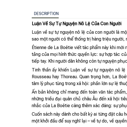
DESCRIPTION
Luận Về Sự Tự Nguyện Nô Lệ Của Con Người
Luận về sự tự nguyện nô lệ của con người là một
sao một người có thể thống trị hàng triệu người,
Étienne de La Boétie viết tác phẩm này khi mới 
tảng của mọi hình thức quyền lực: sự hợp tác của
tiếp tay. Khi người dân không còn tự nguyện phụ
Tinh thần ấy khiến Luận về sự tự nguyện nô lệ
Rousseau hay Thoreau. Quan trọng hơn, La Boét
tâm lý phục tùng trong xã hội: phần lớn sự lệ th
Ấn bản không chỉ mang đến toàn văn tác phẩm, 
những triều đại quân chủ châu Âu đến xã hội tiêu
nhắc của La Boétie càng thêm xác đáng: sự phục
Cuốn sách này dành cho bất kỳ ai từng đặt câu h
một khởi đầu để suy nghĩ lại – về tự do, về quyền