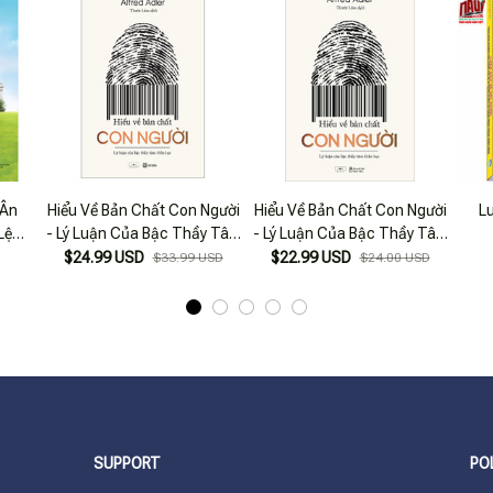
 Ân
Hiểu Về Bản Chất Con Người
Hiểu Về Bản Chất Con Người
L
Lệ
- Lý Luận Của Bậc Thầy Tâm
- Lý Luận Của Bậc Thầy Tâm
Thần Học
Thần Học
$24.99 USD
$22.99 USD
$33.99 USD
$24.00 USD
SUPPORT
PO