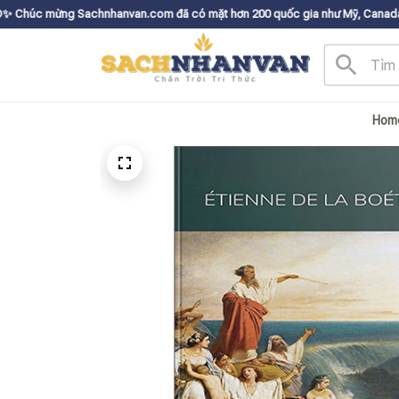
hanvan.com đã có mặt hơn 200 quốc gia như Mỹ, Canada, Úc, Nhật, Hàn, và
Hom