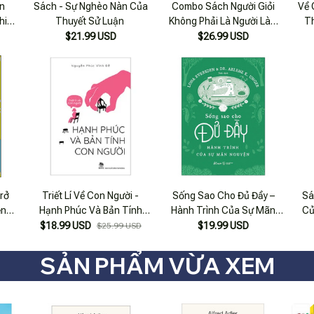
on
Sách - Sự Nghèo Nàn Của
Combo Sách Người Giỏi
Về 
hiên
Thuyết Sử Luận
Không Phải Là Người Làm
T
Tất Cả + Sức Mạnh Của Sự
Nồn
$21.99 USD
$26.99 USD
Khích Lệ (bộ 2 Cuốn)
rở
Triết Lí Về Con Người -
Sống Sao Cho Đủ Đầy –
Sá
ện
Hạnh Phúc Và Bản Tính
Hành Trình Của Sự Mãn
Củ
Con Người
Nguyện
Đàn
$18.99 USD
$19.99 USD
$25.99 USD
SẢN PHẨM VỪA XEM