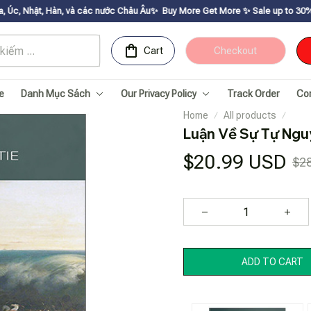
 các nước Châu Âu✨
Buy More Get Moreㅤ ✨ㅤ Sale up to 30% ㅤ✨ㅤ Get voucher up 
Cart
Checkout
e
Danh Mục Sách
Our Privacy Policy
Track Order
Co
Home
All products
Luận Về Sự Tự Ngu
$20.99 USD
$2
ADD TO CART