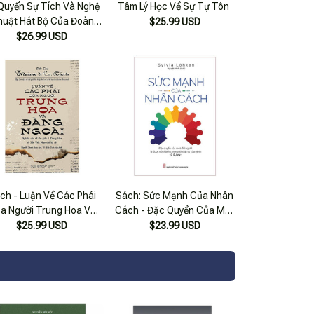
Quyển Sự Tích Và Nghệ
Tâm Lý Học Về Sự Tự Tôn
huật Hát Bộ Của Đoàn
$25.99 USD
g (Khảo - Chú - Luận)
$26.99 USD
ch - Luận Về Các Phái
Sách: Sức Mạnh Của Nhân
a Người Trung Hoa Và
Cách - Đặc Quyền Của Một
g Ngoài (Tái Bản 2018)
Đời Người Là Được Trở
$25.99 USD
$23.99 USD
Thành Con Người Thật Sự
Của Mình - Tskn