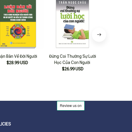
uận Bàn Về Đời Người
Đừng Coi Thường Sự Lười
Nhật Ký Trưởn
Học Của Con Người
Đứa Con Ngoa
$28.99 USD
Người Tự
$26.99 USD
$16.99
LICIES