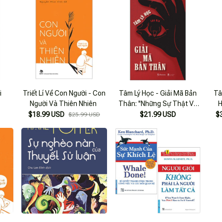
Sách Rong”
i
Triết Lí Về Con Người - Con
Tâm Lý Học - Giải Mã Bản
Tâ
Người Và Thiên Nhiên
Thân: ''Những Sự Thật Về
H
Tâm Lý Và Bản Chất Của
$18.99 USD
$21.99 USD
$
$25.99 USD
Con Người