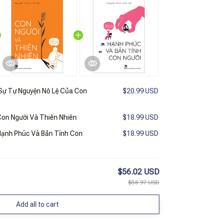
Sự Tự Nguyện Nô Lệ Của Con
$20.99 USD
 Con Người Và Thiên Nhiên
$18.99 USD
- Hạnh Phúc Và Bản Tính Con
$18.99 USD
$56.02 USD
$58.97 USD
Add all to cart