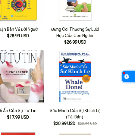
uận Bàn Về Đời Người
Đừng Coi Thường Sự Lười
Học Của Con Người
$28.99 USD
$26.99 USD
Bí Ẩn Của Sự Tự Tin
Sức Mạnh Của Sự Khích Lệ
(Tái Bản)
$17.99 USD
$20.99 USD
$28.99 USD