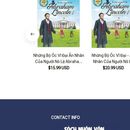
Những Bộ Óc Vĩ Đại Ân Nhân
Những Bộ Óc Vĩ Đại -
Của Người Nô Lệ Abraham
Nhân Của Người Nô 
Lincoln
Abraham Lincoln
$15.99 USD
$20.99 USD
CONTACT INFO