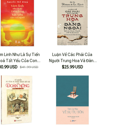
m Linh Như Là Sự Tiến
Luận Về Các Phái Của
oá Tất Yếu Của Con
Người Trung Hoa Và Đàng
Người
Ngoài (Tái Bản 2018)
30.99 USD
$25.99 USD
$41.99 USD