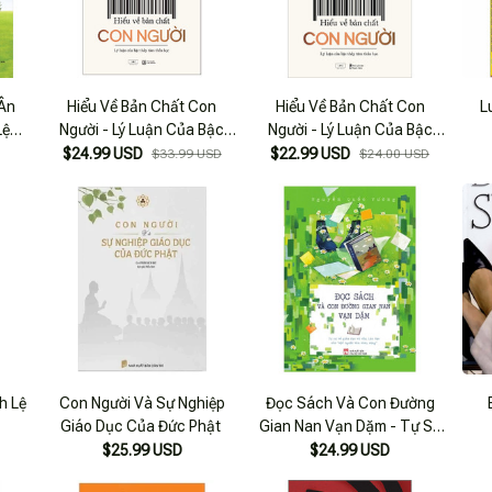
 Ân
Hiểu Về Bản Chất Con
Hiểu Về Bản Chất Con
L
Lệ
Người - Lý Luận Của Bậc
Người - Lý Luận Của Bậc
Thầy Tâm Thần Học
Thầy Tâm Thần Học
$24.99 USD
$22.99 USD
$33.99 USD
$24.00 USD
h Lệ
Con Người Và Sự Nghiệp
Đọc Sách Và Con Đường
Giáo Dục Của Đức Phật
Gian Nan Vạn Dặm - Tự Sự
Về Giáo Dục Và Văn Hóa
$25.99 USD
$24.99 USD
Đọc Của “một Người Bán