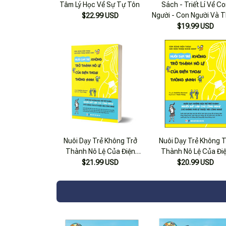
Tâm Lý Học Về Sự Tự Tôn
Sách - Triết Lí Về C
Người - Con Người Và T
$22.99 USD
Nhiên
$19.99 USD
Nuôi Dạy Trẻ Không Trở
Nuôi Dạy Trẻ Không T
Thành Nô Lệ Của Điện
Thành Nô Lệ Của Đi
Thoại Thông Minh
Thoại Thông Minh
$21.99 USD
$20.99 USD