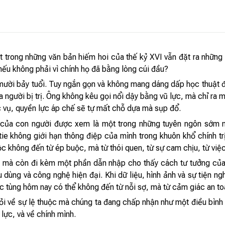
 trong những văn bản hiếm hoi của thế kỷ XVI vẫn đặt ra những c
 nếu không phải vì chính họ đã bằng lòng cúi đầu?
mười bảy tuổi. Tuy ngắn gọn và không mang dáng dấp học thuật đ
 người bị trị. Ông không kêu gọi nổi dậy bằng vũ lực, mà chỉ ra 
c vụ, quyền lực áp chế sẽ tự mất chỗ dựa mà sụp đổ.
 của con người được xem là một trong những tuyên ngôn sớm nh
ie không giới hạn thông điệp của mình trong khuôn khổ chính tr
uộc không đến từ ép buộc, mà từ thói quen, từ sự cam chịu, từ vi
mà còn đi kèm một phần dẫn nhập cho thấy cách tư tưởng của L
 dùng và công nghệ hiện đại. Khi dữ liệu, hình ảnh và sự tiện ng
 tùng hôm nay có thể không đến từ nỗi sợ, mà từ cảm giác an toà
ỏi về sự lệ thuộc mà chúng ta đang chấp nhận như một điều bình
 lực, và về chính mình.