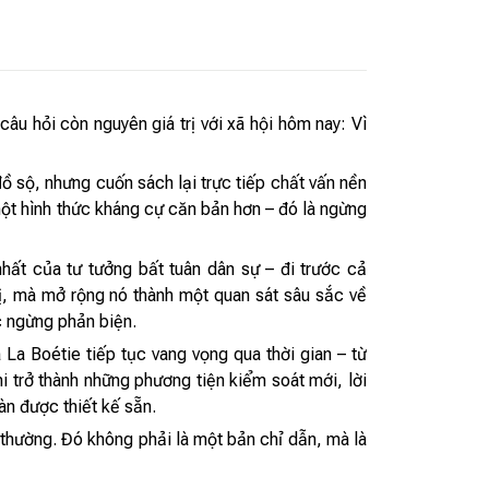
âu hỏi còn nguyên giá trị với xã hội hôm nay: Vì
ồ sộ, nhưng cuốn sách lại trực tiếp chất vấn nền
một hình thức kháng cự căn bản hơn – đó là ngừng
ất của tư tưởng bất tuân dân sự – đi trước cả
ị, mà mở rộng nó thành một quan sát sâu sắc về
ệc ngừng phản biện.
a Boétie tiếp tục vang vọng qua thời gian – từ
hi trở thành những phương tiện kiểm soát mới, lời
n được thiết kế sẵn.
 thường. Đó không phải là một bản chỉ dẫn, mà là