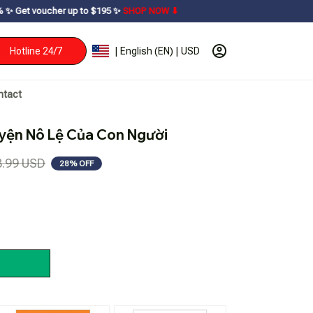
to $195ㅤ ✨ㅤ
SHOP NOW ⬇
Hotline 24/7
| English (EN) | USD
ntact
yện Nô Lệ Của Con Người
8.99 USD
28% OFF