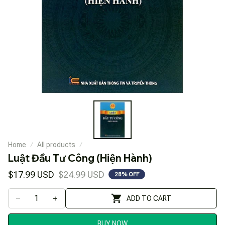
Home
All products
Luật Đầu Tư Công (Hiện Hành)
$17.99 USD
$24.99 USD
28% OFF
ADD TO CART
BUY NOW