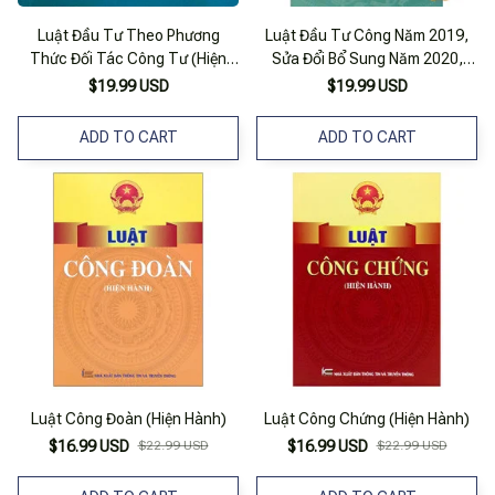
Luật Đầu Tư Theo Phương
Luật Đầu Tư Công Năm 2019,
Thức Đối Tác Công Tư (Hiện
Sửa Đổi Bổ Sung Năm 2020,
Hành) (Sửa Đổi, Bổ Sung Năm
2022 Hiện Hành (Nxb Lao Động)
$19.99 USD
$19.99 USD
2022)
ADD TO CART
ADD TO CART
Luật Công Đoàn (Hiện Hành)
Luật Công Chứng (Hiện Hành)
$16.99 USD
$22.99 USD
$16.99 USD
$22.99 USD