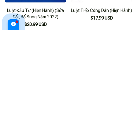
Luật Đầu Tư (Hiện Hành) (Sửa
Luật Tiếp Công Dân (Hiện Hành)
Đổi, Bổ Sung Năm 2022)
$17.99 USD
$20.99 USD
ADD TO CART
ADD TO CART
Luật Công Chứng 2019 (Hiện
Luật Đầu Tư - Đầu Tư Công -
Hành)
Đầu Tư Theo Phương Thức Đối
Tác Công Tư (Áp Dụng 01-01-
$18.99 USD
$19.99 USD
2021)