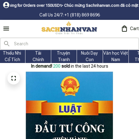
or Orders over 150USDㅤ✨
Chúc mừng Sachnhanvan.com đã có mặt hơn 200 quốc
Call Us 24/7: +1 (818) 869 8696
Cart
Thiếu Nhi 
Tài
Truyện 
Nuôi Dạy 
Văn học Việt 
Cổ Tích
Chính
Tranh
Con
Nam
T
In demand!
204
sold
in the last 24 hours