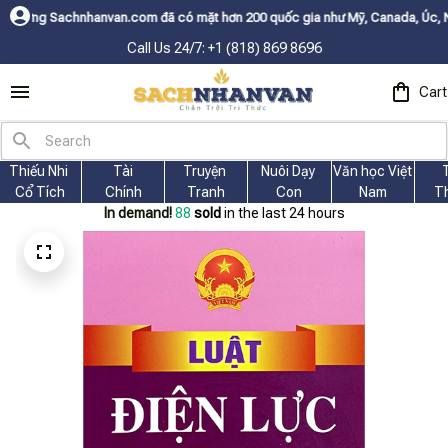
om đã có mặt hơn 200 quốc gia như Mỹ, Canada, Úc, Nhật, Hàn, và các nư
Call Us 24/7: +1 (818) 869 8696
Cart
Thiếu Nhi 
Tài
Truyện 
Nuôi Dạy 
Văn học Việt 
Cổ Tích
Chính
Tranh
Con
Nam
T
In demand!
88
sold
in the last 24 hours