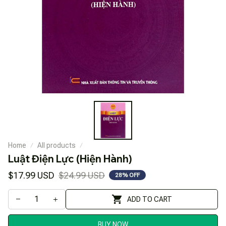
Home
All products
Luật Điện Lực (Hiện Hành)
$17.99 USD
$24.99 USD
28% OFF
ADD TO CART
BUY NOW