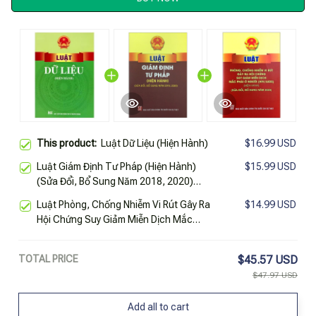
This product:
Luật Dữ Liệu (Hiện Hành)
$16.99 USD
Luật Giám Định Tư Pháp (Hiện Hành)
$15.99 USD
(Sửa Đổi, Bổ Sung Năm 2018, 2020)
(Tái Bản 2023)
Luật Phòng, Chống Nhiễm Vi Rút Gây Ra
$14.99 USD
Hội Chứng Suy Giảm Miễn Dịch Mắc
Phải Ở Người (HIV/AIDS) (Hiện Hành)
(Sửa Đổi, Bổ Sung Năm 2020)
TOTAL PRICE
$45.57 USD
$47.97 USD
Add all to cart