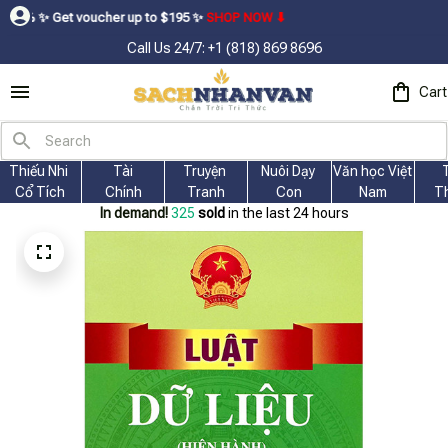
cher up to $195ㅤ ✨ㅤ
SHOP NOW ⬇
Call Us 24/7: +1 (818) 869 8696
Cart
Thiếu Nhi 
Tài
Truyện 
Nuôi Dạy 
Văn học Việt 
Cổ Tích
Chính
Tranh
Con
Nam
T
In demand!
327
sold
in the last 24 hours