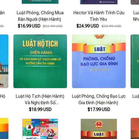
hân
Luật Phòng, Chống Mua
Hector Và Hành Trình Cứu
Lu
Bán Người (Hiện Hành)
Tình Yêu
Nh
$16.99 USD
$24.99 USD
SD
$22.99 USD
$33.99 USD
 Hộ
Luật Hộ Tịch (Hiện Hành)
Luật Phòng, Chống Bạo Lực
Luật H
Và Nghị Định Số
Gia Đình (Hiện Hành)
123/2015/Nđ-Cp Hướng
1
$18.99 USD
$17.99 USD
Dẫn Thi Hành