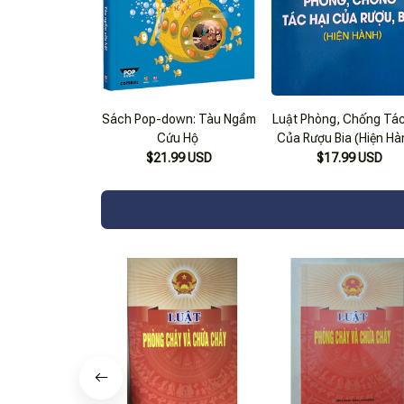
Sách Pop-down: Tàu Ngầm
Luật Phòng, Chống Tác
Cứu Hộ
Của Rượu Bia (Hiện Hà
$21.99 USD
$17.99 USD