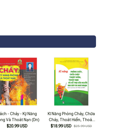
ách - Cháy - Kỹ Năng
Kĩ Năng Phòng Cháy, Chữa
ng Và Thoát Nạn (Dn)
Cháy, Thoát Hiểm, Thoát
Nạ Và Hỗ Trợ Cứu Người Khi
$20.99 USD
$18.99 USD
$25.99 USD