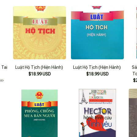
Hiểm, Thoát Nạn (Dành
Cho Học Sinh Tiểu Học)
 Tai
Luật Hộ Tịch (Hiện Hành)
Luật Hộ Tịch (Hiện Hành)
Sá
To
$18.99 USD
$18.99 USD
T
$
SD