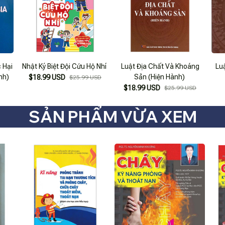
 Hại
Nhật Ký Biệt Đội Cứu Hộ Nhí
Luật Địa Chất Và Khoáng
Lu
nh)
Sản (Hiện Hành)
$18.99 USD
$25.99 USD
$18.99 USD
$25.99 USD
SẢN PHẨM VỪA XEM