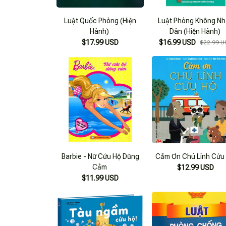
Luật Quốc Phòng (Hiện
Luật Phòng Không N
Hành)
Dân (Hiện Hành)
$17.99 USD
$16.99 USD
$22.99 U
Barbie - Nữ Cứu Hộ Dũng
Cảm Ơn Chú Lính Cứu
Cảm
$12.99 USD
$11.99 USD