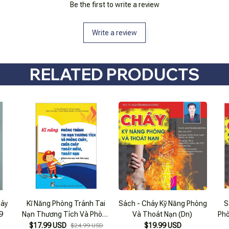
Be the first to write a review
Write a review
RELATED PRODUCTS
háy
Kĩ Năng Phòng Tránh Tai
Sách - Cháy Kỹ Năng Phòng
S
9
Nạn Thương Tích Và Phòng
Và Thoát Nạn (Dn)
Phò
Cháy, Chữa Cháy Thoát
$17.99 USD
$19.99 USD
$24.99 USD