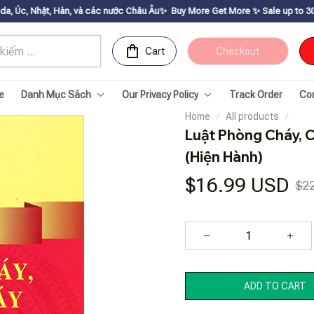
và các nước Châu Âu✨
Buy More Get Moreㅤ ✨ㅤ Sale up to 30% ㅤ✨ㅤ Get voucher u
Cart
Checkout
e
Danh Mục Sách
Our Privacy Policy
Track Order
Co
Home
All products
Luật Phòng Cháy, 
(Hiện Hành)
$16.99 USD
$2
ADD TO CART