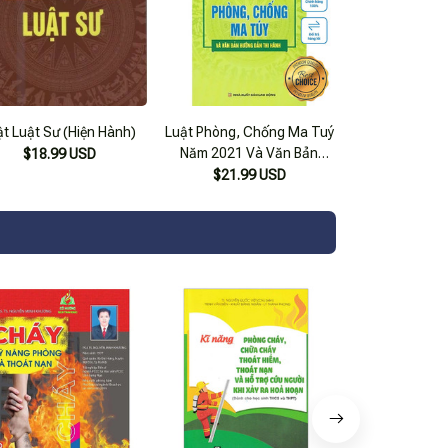
ật Luật Sư (Hiện Hành)
Luật Phòng, Chống Ma Tuý
Năm 2021 Và Văn Bản
$18.99 USD
Hướng Dẫn Thi Hành Hiện
$21.99 USD
Hành (Nxb Lao Động)