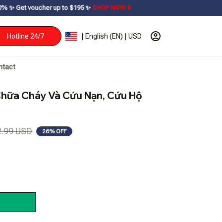
p to $195ㅤ ✨ㅤ
SHOP NOW ⬇
Hotline 24/7
| English (EN) | USD
ntact
Chữa Cháy Và Cứu Nạn, Cứu Hộ 
2.99 USD
26% OFF