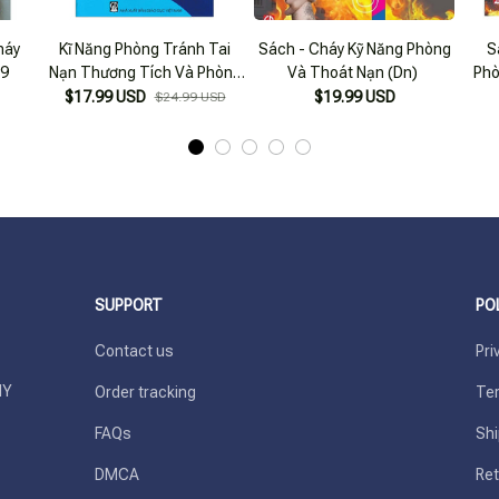
háy
Kĩ Năng Phòng Tránh Tai
Sách - Cháy Kỹ Năng Phòng
S
19
Nạn Thương Tích Và Phòng
Và Thoát Nạn (Dn)
Phò
Cháy, Chữa Cháy Thoát
$17.99 USD
$19.99 USD
$24.99 USD
Hiểm, Thoát Nạn (Dành Cho
Học Sinh Tiểu Học)
SUPPORT
PO
Contact us
Pri
Y 
Order tracking
Ter
FAQs
Shi
DMCA
Ret