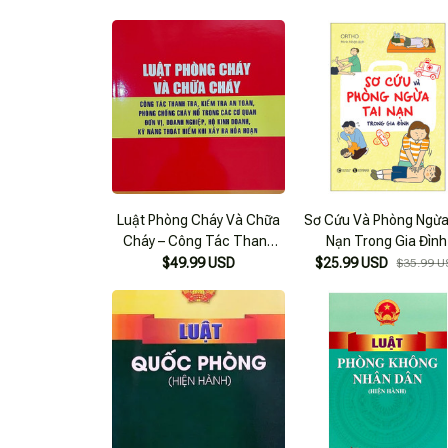
Luật Phòng Cháy Và Chữa
Sơ Cứu Và Phòng Ngừa
Cháy – Công Tác Thanh
Nạn Trong Gia Đình
Tra, Kiểm Tra An Toàn,
$49.99 USD
$25.99 USD
$35.99 U
Phòng Chống Cháy Nổ
Trong Các Cơ Quan Đơn Vị,
Doanh Nghiệp, Hộ Kinh
Doanh, Kỹ Năng Thoát Hiểm
Khi Xảy Ra Hỏa Hoạn