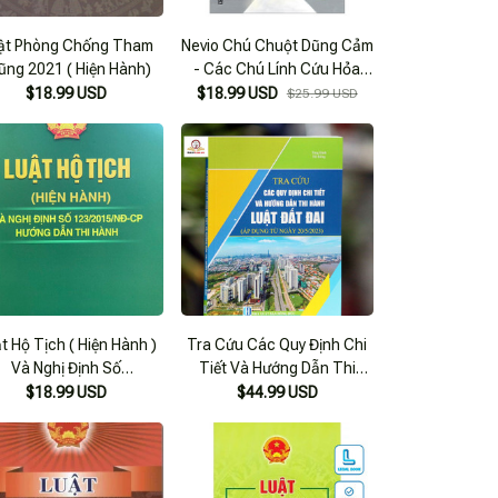
ật Phòng Chống Tham
Nevio Chú Chuột Dũng Cảm
ũng 2021 ( Hiện Hành)
- Các Chú Lính Cứu Hỏa
Dập Tắt Một Đám Cháy,
$18.99 USD
$18.99 USD
$25.99 USD
Cứu Người Và Bảo Vệ Môi
Trường Như Thế Nào?
ộ Tịch ( Hiện Hành )
Tra Cứu Các Quy Định Chi
Và Nghị Định Số
Tiết Và Hướng Dẫn Thi
23/2015/Nđ-Cp Hướng
Hành Luật Đất Đai
$18.99 USD
$44.99 USD
Dẫn Thi Hành