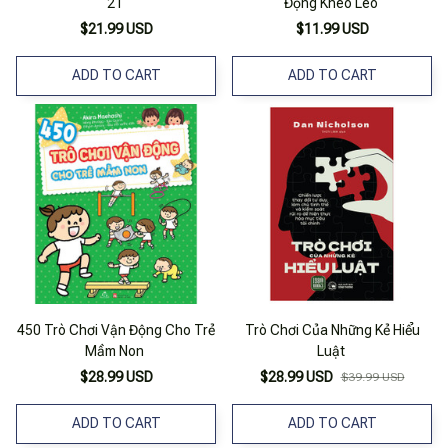
21
Động Khéo Léo
$21.99 USD
$11.99 USD
ADD TO CART
ADD TO CART
450 Trò Chơi Vận Động Cho Trẻ
Trò Chơi Của Những Kẻ Hiểu
Mầm Non
Luật
$28.99 USD
$28.99 USD
$39.99 USD
ADD TO CART
ADD TO CART