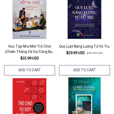
Học Tập Như Một Trò Chơi
Quy Luật Năng Lượng Từ Vũ Trụ
(Chiến Thắng Và Vui Cùng Bạn
$29.99 USD
$40.99 USD
Bè)
$25.99 USD
ADD TO CART
ADD TO CART