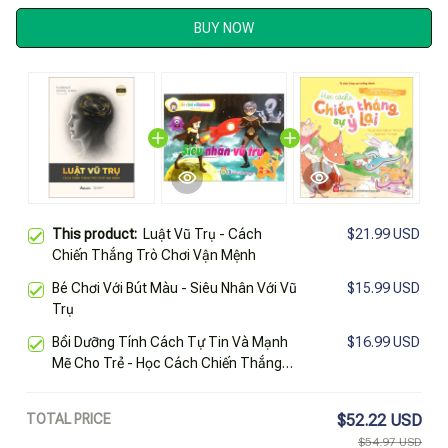
BUY NOW
This product:
Luật Vũ Trụ - Cách
$21.99 USD
Chiến Thắng Trò Chơi Vận Mệnh
Bé Chơi Với Bút Màu - Siêu Nhân Với Vũ
$15.99 USD
Trụ
Bồi Dưỡng Tính Cách Tự Tin Và Mạnh
$16.99 USD
Mẽ Cho Trẻ - Học Cách Chiến Thắng
Sự Ỷ Lại
TOTAL PRICE
$52.22 USD
$54.97 USD