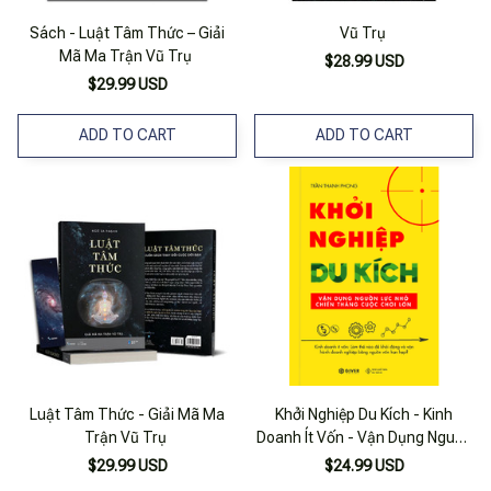
Sách - Luật Tâm Thức – Giải
Vũ Trụ
Mã Ma Trận Vũ Trụ
$28.99 USD
$29.99 USD
ADD TO CART
ADD TO CART
Luật Tâm Thức - Giải Mã Ma
Khởi Nghiệp Du Kích - Kinh
Trận Vũ Trụ
Doanh Ít Vốn - Vận Dụng Nguồn
Lực Nhỏ Chiến Thắng Cuộc
$29.99 USD
$24.99 USD
Chơi Lớn (Tái Bản)