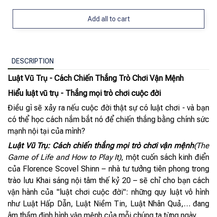
Add all to cart
DESCRIPTION
Luật Vũ Trụ - Cách Chiến Thắng Trò Chơi Vận Mệnh
Hiểu luật vũ trụ - Thắng mọi trò chơi cuộc đời
Điều gì sẽ xảy ra nếu cuộc đời thật sự có luật chơi - và bạn
có thể học cách nắm bắt nó để chiến thắng bằng chính sức
mạnh nội tại của mình?
Luật Vũ Trụ: Cách chiến thắng mọi trò chơi vận mệnh
(The
Game of Life and How to Play It)
, một cuốn sách kinh điển
của Florence Scovel Shinn – nhà tư tưởng tiên phong trong
trào lưu Khai sáng nội tâm thế kỷ 20 – sẽ chỉ cho bạn cách
vận hành của "luật chơi cuộc đời": những quy luật vô hình
như Luật Hấp Dẫn, Luật Niềm Tin, Luật Nhân Quả,… đang
âm thầm định hình vận mệnh của mỗi chúng ta từng ngày.