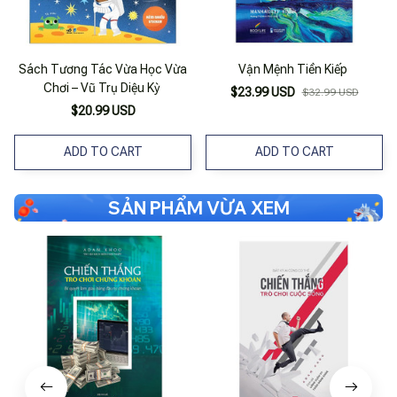
Sách Tương Tác Vừa Học Vừa
Vận Mệnh Tiền Kiếp
Chơi – Vũ Trụ Diệu Kỳ
$23.99 USD
$32.99 USD
$20.99 USD
ADD TO CART
ADD TO CART
SẢN PHẨM VỪA XEM