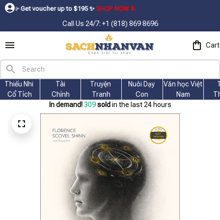
oucher up to $195ㅤ ✨ㅤ
SHOP NOW ⬇
Call Us 24/7: +1 (818) 869 8696
Cart
Thiếu Nhi 
Tài
Truyện 
Nuôi Dạy 
Văn học Việt 
Cổ Tích
Chính
Tranh
Con
Nam
T
In demand!
312
sold
in the last 24 hours