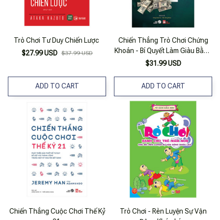
Trò Chơi Tư Duy Chiến Lược
Chiến Thắng Trò Chơi Chứng
Khoán - Bí Quyết Làm Giàu Bằng
$27.99 USD
$37.99 USD
Đầu Tư Chứng Khoán
$31.99 USD
ADD TO CART
ADD TO CART
Chiến Thắng Cuộc Chơi Thế Kỷ
Trò Chơi - Rèn Luyện Sự Vận