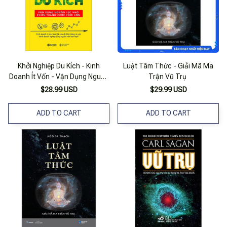
Khởi Nghiệp Du Kích - Kinh
Luật Tâm Thức - Giải Mã Ma
Doanh Ít Vốn - Vận Dụng Nguồn
Trận Vũ Trụ
Lực Nhỏ Chiến Thắng Cuộc
$28.99 USD
$29.99 USD
Chơi Lớn
ADD TO CART
ADD TO CART